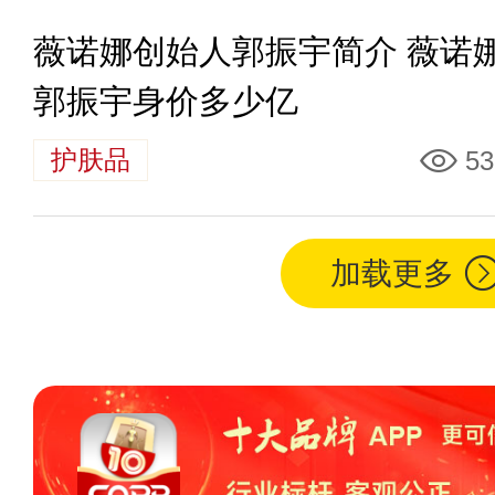
薇诺娜创始人郭振宇简介 薇诺
郭振宇身价多少亿
护肤品
53
加载更多