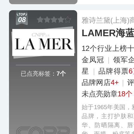
企业实力，在护肤
出新，销售网络遍
08
雅诗兰黛(上海)
心和化妆品连锁。
LAMER海
12个行业上榜
金凤冠
|
领军
星
|
品牌得票
已点亮标签：
7个
品牌网店
4+
|
未点亮勋章
18个
始于1965年美国
品牌，主打护肤和
华、防晒隔离、唇