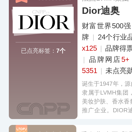
Dior迪奥
财富世界500强
牌
|
24个行业
x125
|
品牌得
已点亮标签：
7个
|
品牌网店
5+
5351
|
未点亮
诞生于1947年，
隶属于LVMH集
美妆护肤、香水香
推广企业。DIO
营销服务体系，以
为全球消费者提供