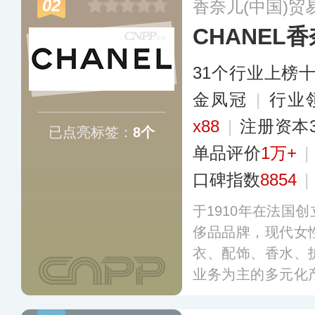
02
香奈儿(中国)贸
务门店和专柜已遍
CHANEL
多
31个行业上榜
金凤冠
|
行业
x88
|
注册资本
已点亮标签：
8个
单品评价
1万+
|
口碑指数
8854
|
于1910年在法国
侈品品牌，现代女
衣、配饰、香水、
业务为主的多元化
双C标志、菱形格