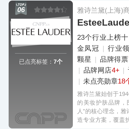
与华丽，充满了浓
06
雅诗兰黛(上海)
EsteeLau
23个行业上榜
金凤冠
|
行业
颗星
|
品牌得票
已点亮标签：
7个
|
品牌网店
4+
|
|
未点亮勋章
18
雅诗兰黛始创于19
的美妆护肤品牌，
人”的核心理念，雅
造专业方案，覆盖
以强效抗衰修护享