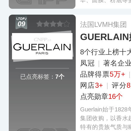
华、面膜、粉底等
精华面霜是其明星
工艺以及强大的修
09
法国LVMH集团
费者的喜爱和信赖
GUERLAI
8个行业上榜十
凤冠
|
著名企
品牌得票
5万+
已点亮标签：
7个
网店
3+
|
评分
8
点亮勋章
16个
Guerlain始于18
集团收购，以香水
特有的贵族气质与