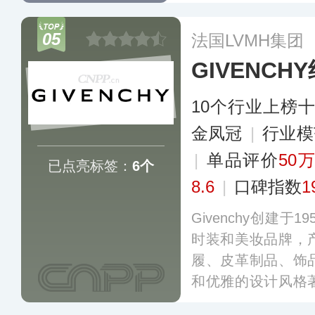
理念，运用色彩美学
如传奇红管唇釉、权
05
法国LVMH集团
挚爱香水、玉龙茶香
GIVENCH
10个行业上榜
金凤冠
|
行业
|
单品评价
50万
已点亮标签：
6个
8.6
|
口碑指数
1
Givenchy创建于
时装和美妆品牌，
履、皮革制品、饰
和优雅的设计风格
现代设计，产品既