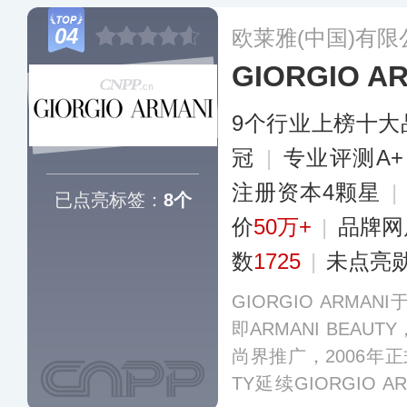
自由之水香水、反
04
欧莱雅(中国)有限
GIORGIO 
9个行业上榜十大
冠
|
专业评测A
注册资本4颗星
|
已点亮标签：
8个
价
50万+
|
品牌网
数
1725
|
未点亮
GIORGIO ARMA
即ARMANI BEAU
尚界推广，2006年正式
TY延续GIORGIO 