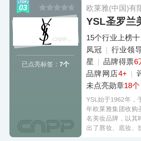
工艺而享誉业界，
03
欧莱雅(中国)有
品门店。
更多
YSL圣罗兰
15个行业上榜
凤冠
|
行业领
星
|
品牌得票
6
已点亮标签：
7个
品牌网店
4+
|
未点亮勋章
18个
YSL始于1962年，
年欧莱雅集团收购
名美妆品牌，以其
出了唇妆、底妆、
金条口红、恒久粉