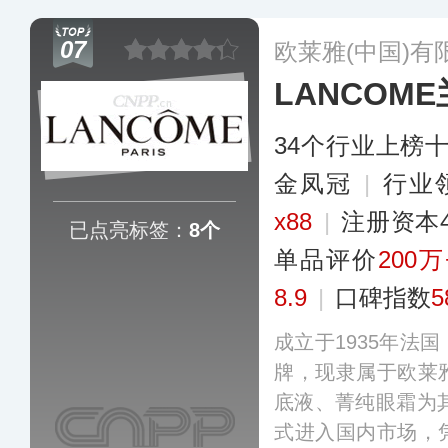
妆护肤生产商和销
07
欧莱雅(中国)有
倩碧、海蓝之谜、悦
LANCOM
全球品牌。
更多
34个行业上榜
金凤冠
|
行业
x88
|
注册资本
已点亮标签：
8个
单品评价
200万
8.9
|
口碑指数
5
成立于1935年法
牌，现隶属于欧莱
底液、菁纯眼霜为其
式进入国内市场，