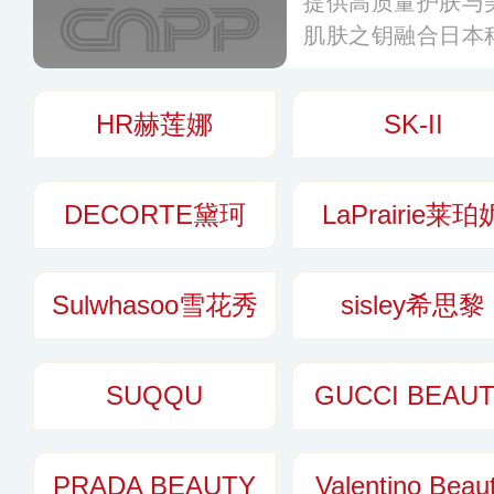
提供高质量护肤与
肌肤之钥融合日本
工艺技术陆续推出
赋活等诸多系列和
HR赫莲娜
SK-II
化的服务在化妆护
力和市场占有率。
DECORTE黛珂
LaPrairie莱珀
Sulwhasoo雪花秀
sisley希思黎
SUQQU
GUCCI BEAU
PRADA BEAUTY
Valentino Beau