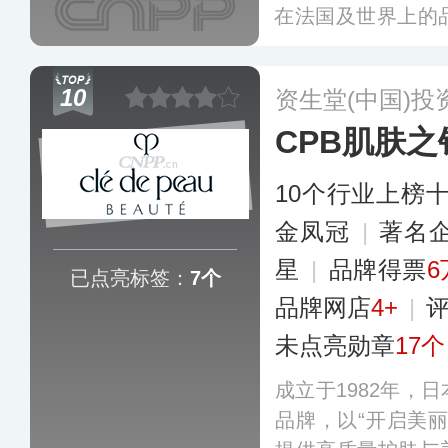
在法国及世界上的
彩妆、香氛系列产
兰花系列、幻彩流
10
资生堂(中国)投
宝石口红为明星产
CPB肌肤之
10个行业上榜
金凤冠
|
著名
星
|
品牌得票
6
已点亮标签：
7个
品牌网店
4+
|
未点亮勋章
17个
成立于1982年，
品牌，以“开启美