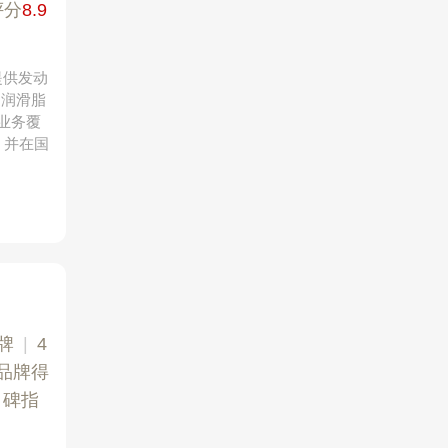
评分
8.9
提供发动
、润滑脂
业务覆
，并在国
）
牌
|
4
品牌得
口碑指