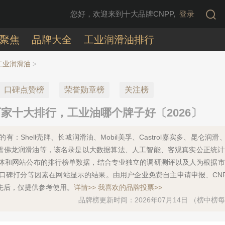
您好，欢迎来到十大品牌CNPP,
登录
聚焦
品牌大全
工业润滑油排行
工业润滑油
>
口碑点赞榜
荣誉勋章榜
关注榜
家十大排行，工业油哪个牌子好〔2026〕
Shell壳牌、长城润滑油、Mobil美孚、Castrol嘉实多、昆仑润滑、F
pal、雪佛龙润滑油等，该名录是以大数据算法、人工智能、客观真实公正统
体和网站公布的排行榜单数据，结合专业独立的调研测评以及人为根据市
口碑打分等因素在网站显示的结果。由用户企业免费自主申请申报、CN
先后，仅提供参考使用。
详情>>
我喜欢的品牌投票>>
品牌榜更新时间：2026年07月14日 （榜中榜