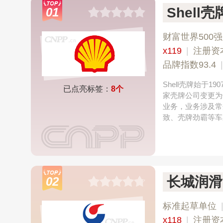
Shell壳
01
财富世界500强
x119
|
注册资
品牌指数93.4
Shell壳牌始于
已点亮标签：
8个
家壳牌公司变更为
业务，业务涉及常
致、壳牌劲霸等车
长城润滑
02
标准起草单位
x118
|
注册资