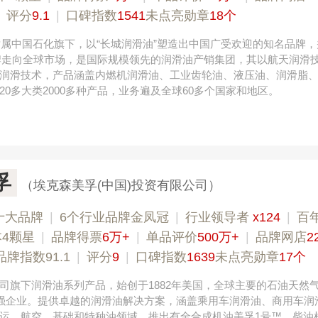
|
评分
9.1
|
口碑指数
1541
未点亮勋章
18个
，隶属中国石化旗下，以“长城润滑油”塑造出中国广受欢迎的知名品牌，
C”品牌走向全球市场，是国际规模领先的润滑油产销集团，其以航天润滑
润滑技术，产品涵盖内燃机润滑油、工业齿轮油、液压油、润滑脂
20多大类2000多种产品，业务遍及全球60多个国家和地区。
孚
（埃克森美孚(中国)投资有限公司）
十大品牌
|
6个行业品牌金凤冠
|
行业领导者
x124
|
百
4颗星
|
品牌得票
6万+
|
单品评价
500万+
|
品牌网店
2
巧夺天工 400-189-0909
品牌指数91.1
|
评分
9
|
口碑指数
1639
未点亮勋章
17个
司旗下润滑油系列产品，始创于1882年美国，全球主要的石油天然
0强企业。提供卓越的润滑油解决方案，涵盖乘用车润滑油、商用车润
运、航空、基础和特种油领域，推出有全合成机油美孚1号™、柴油