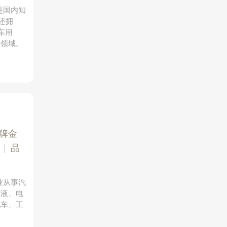
是国内知
还拥
车用
工领域。
品牌金
|
品
业从事汽
冻液、电
托车、工