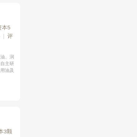
资本5
5
|
评
滑油、润
的自主研
船用油及
本3颗