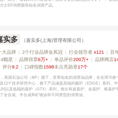
力士EP润滑脂等知名润滑产品。
l嘉实多
（嘉实多(上海)管理有限公司）
十大品牌
|
2个行业品牌金凤冠
|
行业领导者
x121
|
百
4颗星
|
品牌得票
6万+
|
单品评价
200万+
|
品牌网店
1
|
评分
9.2
|
口碑指数
1598
未点亮勋章
17个
9年，英国石油公司（BP）旗下，世界知名的润滑油品牌，在全球70多
及12个技术研究中心，旗下产品涵盖高端的极护（EDGE）系列、
ec）系列以及低端的嘉护（GTX）系列，推出有超嘉护、金嘉护、银嘉护
了全合成、半合成和矿物油等不同类型的润滑油。