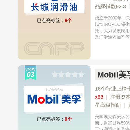
品牌指数92.3
成立于2002年
已点亮标签：
8个
以“SINOPE
托，大力发展民用
及润滑油添加剂等
Mobil美
03
16个行业上榜
x88
|
注册资本
星高级招商
|
美国埃克森美孚公
已点亮标签：
9个
商，财富世界50
工业润滑油以及海