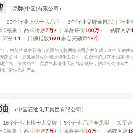
牌
（壳牌(中国)有限公司）
|
20个行业上榜十大品牌
|
8个行业品牌金凤冠
|
行业
本5颗星
|
品牌得票
7万+
|
单品评价
100万+
|
品牌网店
|
评分
9.1
|
口碑指数
1691
未点亮勋章
18个
1907年，由荷兰皇家石油与英国的壳牌两家公司合并组成，2021年底由
壳牌公司，是世界领先的能源和化工公司，在全球超过70个国家和
规油气、深水油气、页岩气和液化天然气等领域，推出有壳牌喜力
用润滑油系列产品。
油
（中国石油化工集团有限公司）
|
16个行业上榜十大品牌
|
5个行业品牌金凤冠
|
领军企
本5颗星
|
品牌得票
7万+
|
单品评价
10万+
|
品牌网店
1