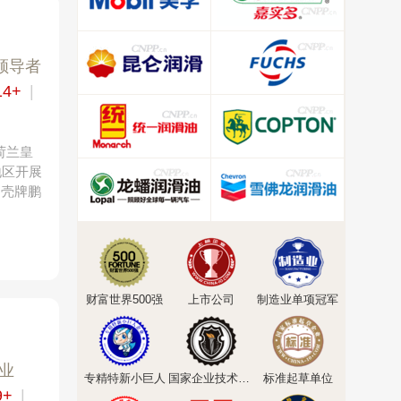
领导者
14+
|
荷兰皇
地区开展
、壳牌鹏
财富世界500强
上市公司
制造业单项冠军
业
专精特新小巨人
国家企业技术中心
标准起草单位
9+
|