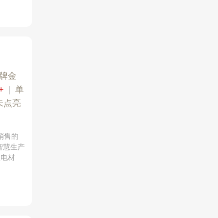
品牌金
+
|
单
未点亮
销售的
智慧生产
锂电材