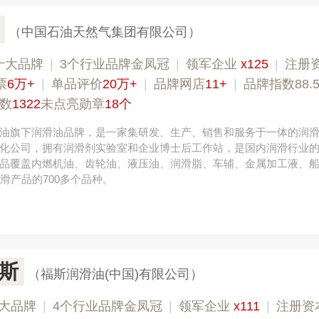
（中国石油天然气集团有限公司）
十大品牌
|
3个行业品牌金凤冠
|
领军企业
x125
|
注册
票
6万+
|
单品评价
20万+
|
品牌网店
11+
|
品牌指数88.
数
1322
未点亮勋章
18个
油旗下润滑油品牌，是一家集研发、生产、销售和服务于一体的润
化公司，拥有润滑剂实验室和企业博士后工作站，是国内润滑行业
品覆盖内燃机油、齿轮油、液压油、润滑脂、车辅、金属加工液、
滑产品的700多个品种。
福斯
（福斯润滑油(中国)有限公司）
大品牌
|
4个行业品牌金凤冠
|
领军企业
x111
|
注册资