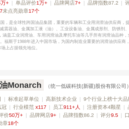
5万+
|
单品评价
1万+
|
品牌网店
7+
|
品牌指数87.2
|
7
未点亮勋章
17个
年德国，是全球性跨国油品集团，重要的车辆和工业用润滑油供应商，
减震器油、金属加工液（油）、工业设备油、金属成形剂、防锈剂
产品，涵盖工业润滑油、车用润滑油及摩托车油等几乎所有润滑油品种，
家。福斯于1988年进入中国市场，为国内制造业重要的润滑油供应商
市场上占据领先地位。
Monarch
（统一低碳科技(新疆)股份有限公司
司
|
标准起草单位
|
高新技术企业
|
9个行业上榜十大品
凤冠
|
行业模范
x117
|
员工
911+人
|
注册资本4颗星
|
评价
50万+
|
品牌网店
9+
|
品牌指数86.2
|
评分
9.5
|
勋章
18个