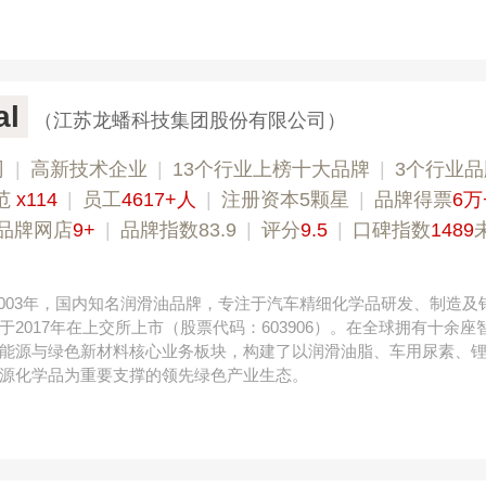
l
（江苏龙蟠科技集团股份有限公司）
司
|
高新技术企业
|
13个行业上榜十大品牌
|
3个行业
范
x114
|
员工
4617+人
|
注册资本5颗星
|
品牌得票
6万
品牌网店
9+
|
品牌指数83.9
|
评分
9.5
|
口碑指数
1489
立于2003年，国内知名润滑油品牌，专注于汽车精细化学品研发、制造及
于2017年在上交所上市（股票代码：603906）。在全球拥有十余座
能源与绿色新材料核心业务板块，构建了以润滑油脂、车用尿素、
源化学品为重要支撑的领先绿色产业生态。