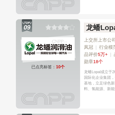
龙蟠Lopa
09
上交所上市公
凤冠
|
行业模
品评价
5万+
|
勋章
18个
已点亮标签：
10个
龙蟠Lopal成
国际化企业集团，
基地，立足绿色新
料、氢能源、新能