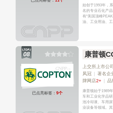
已点亮标签：
11个
始创于1993年
名的专业石化产品
有“美国顶峰PEA
油、工业用油、工
康普顿CO
08
上交所上市公
凤冠
|
著名企
牌网店
2+
|
品
康普顿始于198
已点亮标签：
9个
车和工业化学品研
池冷却液、车用尿
业设备等领域。其