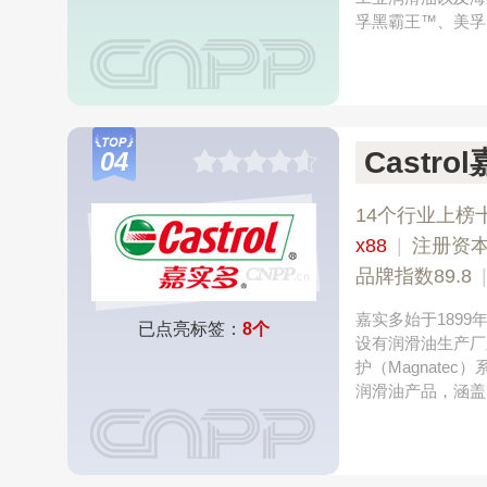
孚黑霸王™、美孚
Castro
04
14个行业上榜
x88
|
注册资本
品牌指数89.8
嘉实多始于189
已点亮标签：
8个
设有润滑油生产厂
护（Magnat
润滑油产品，涵盖