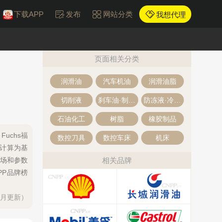
下载APP
发布
网站分类
我想代理
页面相关分类
润滑油
汽车机油
润滑油脂
切削液
刹车油·制动液
防冻液·冷却液
石油化工
树脂
橡胶制品
uchs福
数控刀具
数控车床
机床
计计算为基
场和参数
相关品牌
PP品牌榜
每月更新）