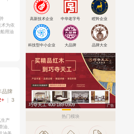
并
高新技术企业
中华老字号
瞪羚企业
技术为依
、船用油
科技型中小企业
大品牌
品牌大全
年品牌
2+
|
3
肯帝亚KENTIER 4006-026-011
亚通Aton
广告
热门模块
气生产
滑油、
机油美