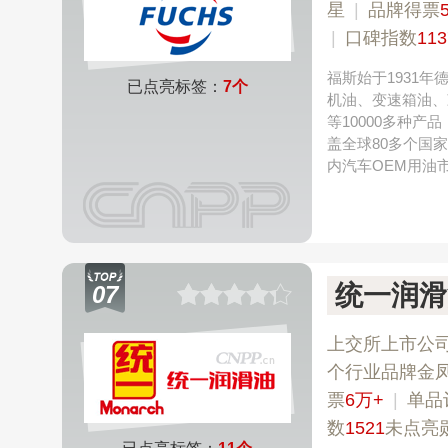
星
|
品牌得票
|
口碑指数
113
福斯始于1931
已点亮标签：
7个
机油、变速箱油、
等10000多种
盖全球80多个国
内汽车OEM用油
统一润滑油
07
上交所上市公
个行业品牌金
票
6万+
|
单品
数
1521
未点亮