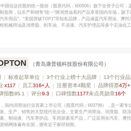
，系中国信达控股的统一股份（股票代码：600506）旗下全资子公司，
制造商，以生产和销售“统一”牌润滑油系列产品享誉国内市场，旗下
K汽车用品”、“美国突破TOP1”等知名品牌，产品涵盖汽车用油、摩托
程机械用油及润滑脂、刹车油、不冻液、汽车护理品等多个石油化
PTON
（青岛康普顿科技股份有限公司）
司
|
标准起草单位
|
3个行业上榜十大品牌
|
13个行业
业
x117
|
员工
316+人
|
注册资本4颗星
|
品牌得票
4万+
牌指数85.1
|
评分
9.3
|
口碑指数
1177
未点亮勋章
16个
9年，国内润滑油行业首家上市公司（股票代码：603798），是一家专
发、生产、销售的大型现代化企业。主要生产润滑油、润滑脂、防
素、制动液、汽车养护品、车用尿素等产品，广泛应用在汽车、摩
营销网络遍布全国，拥有近千家经销商。