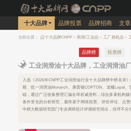
十大品牌
品牌投票
品牌招商
文章
当前位置：
十大品牌CNPP
商用/工业品
工厂易耗品
>
>
>
品牌榜
投票榜
工业润滑油十大品牌，工业润滑油厂
入选《2026年CNPP工业润滑油行业十大品牌榜中榜名录》的有：
斯、统一润滑油Monarch、康普顿COPTON、龙蟠Lo
础，通过广泛收集整理汇编全球权威资料，综合多家机构媒
条件变化的分析研究，最终基于网络投票、评价评论、点赞
中榜大数据研究部门专业调研统计评测研究得出，排序不分