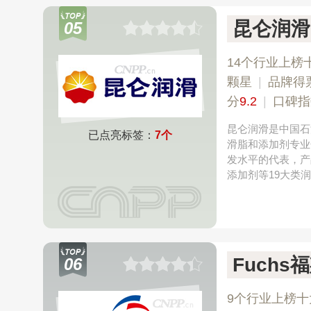
昆仑润滑
05
14个行业上榜
颗星
|
品牌得
分
9.2
|
口碑指
昆仑润滑是中国石
已点亮标签：
7个
滑脂和添加剂专业
发水平的代表，产
添加剂等19大类润
Fuchs
06
9个行业上榜十