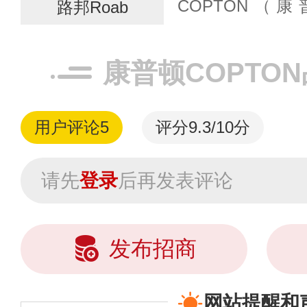
COPTON
路邦Roab
Roab（路邦）
布全国31个省 、
康普顿COPTO
邦进入中国，是...
用户评论
5
评分9.3/10分
请先
登录
后再发表评论
发布招商
网站提醒和