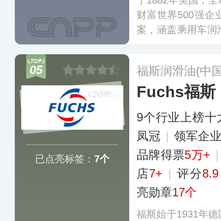
于1882年美国，
财富世界500强
案，涵盖乘用车润
滑油以及海运、航
有全合成机油美孚
05
福斯润滑油(中
™、美孚力士EP
Fuchs福斯
9个行业上榜十
凤冠
|
领军企
品牌得票
5万+
已点亮标签：
7个
店
7+
|
评分
8.9
亮勋章
17个
福斯始于1931年