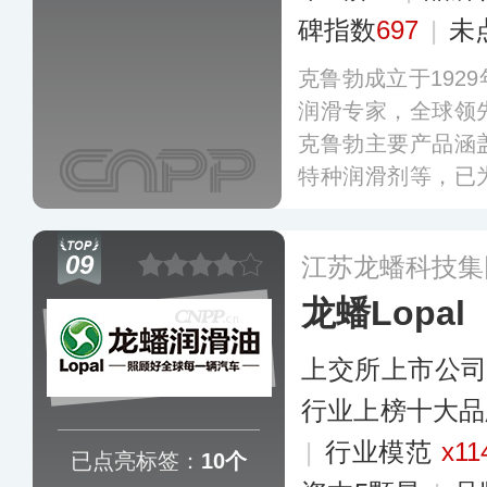
碑指数
697
|
未
克鲁勃成立于192
润滑专家，全球领
克鲁勃主要产品涵
特种润滑剂等，已
擦解决方案和超过2
应用于汽车、铁路
09
江苏龙蟠科技集
更多
龙蟠Lopal
上交所上市公
行业上榜十大品
|
行业模范
x11
已点亮标签：
10个