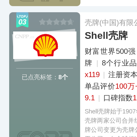
平的代表，产品
油、润滑脂、车辅
03
壳牌(中国)有限
剂等19大类润滑产
Shell壳牌
财富世界500强
牌
|
8个行业
x119
|
注册资本
已点亮标签：
8个
单品评价
100万
9.1
|
口碑指数
1
Shell壳牌始于1
壳牌两家公司合并组
牌公司变更为壳牌