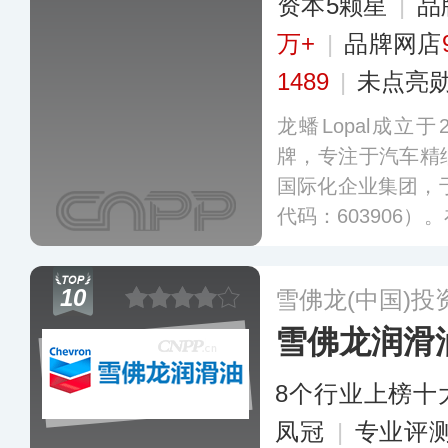
资本5颗星
|
品
万+
|
品牌网店
1489
|
未点亮
龙蟠Lopal成立
牌，专注于汽车精
国际化企业集团，于
代码：603906
地，立足绿色新
块，构建了以润滑
10
雪佛龙(中国)投
氢能源、新能源化
雪佛龙润滑
业生态。
更多
8个行业上榜十
凤冠
|
专业评测