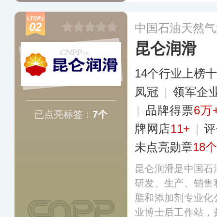
发展民用润滑技术
业齿轮油、液压油
02
中国石油天然气
加剂等20多大类2
昆仑润滑
多个国家和地区。
14个行业上榜
凤冠
|
领军企
|
品牌得票
6万
已点亮标签：
7个
牌网店
11+
|
评
未点亮勋章
18个
昆仑润滑是中国石
研发、生产、销售
脂和添加剂专业化
业博士后工作站，