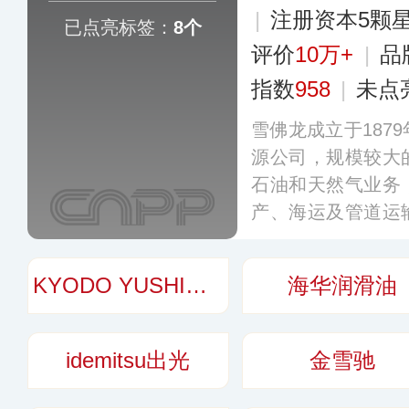
|
注册资本5颗
已点亮标签：
8个
评价
10万+
|
品
指数
958
|
未点
雪佛龙成立于187
源公司，规模较大
石油和天然气业务
产、海运及管道运
和销售等全产业链
区，在石油、天然
KYODO YUSHI协同油脂
海华润滑油
场竞争力。
更多
idemitsu出光
金雪驰