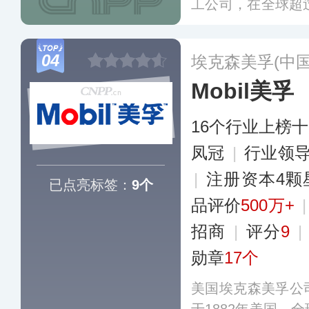
工公司，在全球超
业务涉及常规油气
然气等领域，推出
04
埃克森美孚(中
劲霸等车用润滑油
Mobil美孚
16个行业上榜
凤冠
|
行业领
|
注册资本4颗
已点亮标签：
9个
品评价
500万+
招商
|
评分
9
|
勋章
17个
美国埃克森美孚公