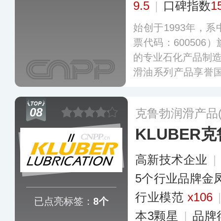
9.5
|
口碑指数
1
始创于1993年，
票代码：60050
的专业石化产品制造
滑油系列产品享誉国
峰PEAK汽车用品”
牌，产品涵盖汽车
08
克鲁勃润滑产品
油、工程机械用油
KLUBER
汽车护理品等多个
高新技术企业
|
5个行业品牌金
行业模范
x106
已点亮标签：
8个
本3颗星
|
品牌