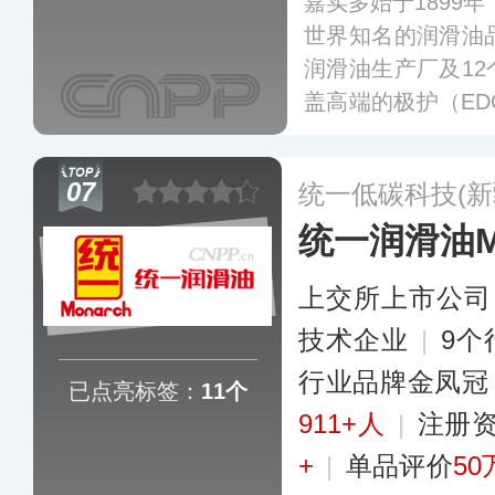
嘉实多始于1899
世界知名的润滑油
润滑油生产厂及1
盖高端的极护（ED
gnatec）系列以
出有超嘉护、金嘉
07
统一低碳科技(新
品，涵盖了全合成
统一润滑油Mo
的润滑油。
更多
上交所上市公司
技术企业
|
9个
行业品牌金凤冠
已点亮标签：
11个
911+人
|
注册资
+
|
单品评价
50