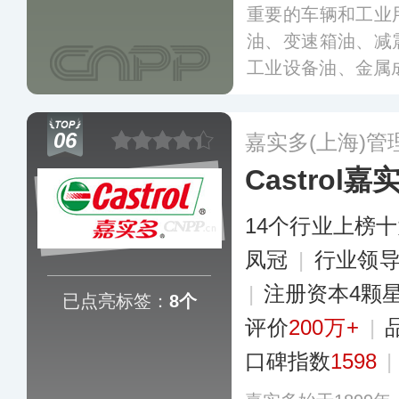
重要的车辆和工业
油、变速箱油、减
工业设备油、金属
000多种产品，
摩托车油等几乎所
06
嘉实多(上海)管
80多个国家。福斯
Castrol嘉
内制造业重要的润
EM用油市场上占
14个行业上榜
凤冠
|
行业领
|
注册资本4颗
已点亮标签：
8个
评价
200万+
|
口碑指数
1598
|