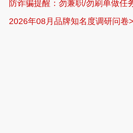
防诈骗提醒：勿兼职/勿刷单做任务
提交说明：
快速提交发布>>
提交品
2026年08月品牌知名度调研问卷>