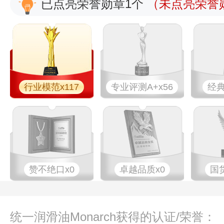
已点亮荣誉勋章1个
（未点亮荣誉勋
行业模范x117
专业评测A+x56
经典
赞不绝口x0
卓越品质x0
国
统一润滑油Monarch获得的认证/荣誉：