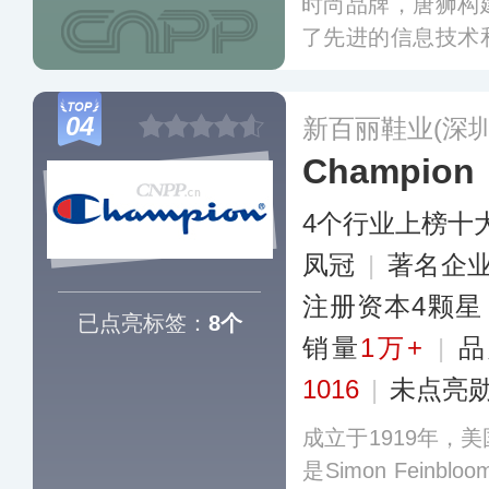
时尚品牌，唐狮构
了先进的信息技术
局华东、华北、华
店超2000家，在
04
新百丽鞋业(深
置。
更多
Champion
4个行业上榜十
凤冠
|
著名企
注册资本4颗星
已点亮标签：
8个
销量
1万+
|
品
1016
|
未点亮
成立于1919年，
是Simon Fein