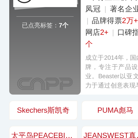
凤冠
|
著名企
|
品牌得票
2万
已点亮标签：
7个
网店
2+
|
口碑
个
成立于2014年，
牌，专注于产品
业。Beaster
力于通过创意表现
产品，目前主要涉
裤装等品类，营销
Skechers斯凯奇
PUMA彪马
市。
更多
太平鸟PEACEBIRD
JEA