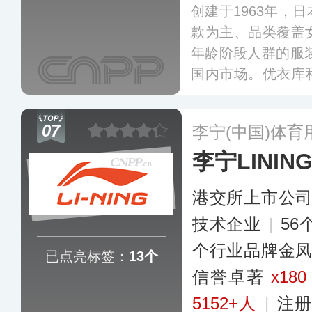
创建于1963年，
款为主、品类覆盖
年龄阶段人群的服装
国内市场。优衣库
知名IP授权商建
推出新款产品和联
07
李宁(中国)体
省市开设了超数百
李宁LININ
港交所上市公
技术企业
|
56
个行业品牌金
已点亮标签：
13个
信誉卓著
x180
5152+人
|
注册