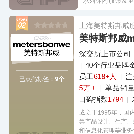
系列休闲服饰及
业，旗下用有森马
马品牌产品以休闲
02
上海美特斯邦威
牛仔、茄克、羽绒
美特斯邦威met
列。
更多
深交所上市公司
|
40个行业品牌
员工
618+人
|
注
已点亮标签：
9个
5万+
|
单品销
口碑指数
1794
|
成立于1995年，
集产品设计、生产、
和信息化管理等业务