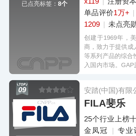
x119
|
注册资本
已点亮标签：
8个
单品评价
1万+
1209
|
未点亮
创建于1969年
商，致力于提供成
等系列产品的综合性
入国内市场。GA
舒适为主，可满足
求，旗下门店遍布
09
安踏(中国)有限
个城市及线上营销
FILA斐乐
25个行业上榜
金凤冠
|
专业