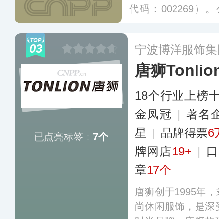
代码：002269）。
e、ME&CITY、Moo
多元化品牌矩阵，通
03
宁波博洋服饰集
新生代消费人群中
唐狮Tonlio
率。
更多
18个行业上榜
金凤冠
|
著名
星
|
品牌得票
6
已点亮标签：
7个
牌网店
19+
|
口
章
17个
唐狮创于1995年
尚休闲服饰，是深