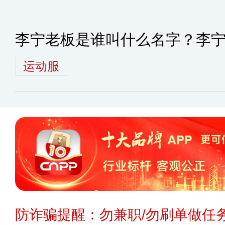
李宁老板是谁叫什么名字？李
运动服
防诈骗提醒：勿兼职/勿刷单做任务