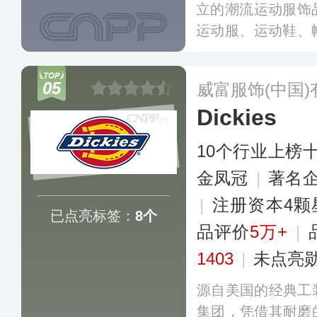
立的潮流运动服饰
运动服、运动鞋、
所有运动相关的产
神和出色的产品，
05
威富服饰(中国
著称，在运动服装
Dickies
10个行业上榜
金凤冠
|
著名
|
注册资本4颗
已点亮标签：
8个
品评价
5万+
|
1403
|
未点亮
源自美国的经典工
集团，凭借其耐磨