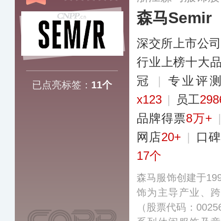
森马Semir
深交所上市公
行业上榜十大
冠
|
专业评测
已点亮标签：
11个
x123
|
员工
29
品牌得票
8万+
网店
20+
|
口碑
17个
森马服饰创建于19
饰为主导产业、
（股票代码：002