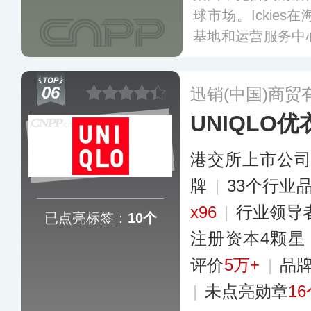
球市场。Ickie
基地和运营服务中
身、牛仔裤、女士
多个大中城市的购
06
迅销(中国)商贸
店。
更多
UNIQLO优
港交所上市公
牌
|
33个行业
x96
|
行业领导
已点亮标签：
10个
注册资本4颗星
评价
5万+
|
品
|
未点亮勋章
1