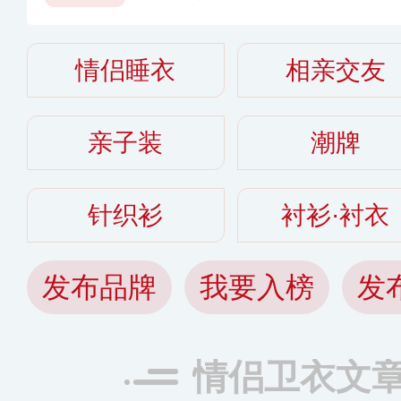
套好〈2026〉
情侣睡衣
相亲交友
亲子装
潮牌
针织衫
衬衫·衬衣
发布品牌
我要入榜
发
情侣卫衣文