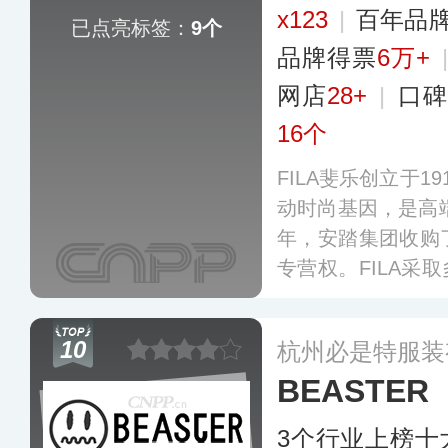
x123
|
百年品
已点亮标签：
9个
品牌得票
6万+
网店
28+
|
口碑
16个
FILA斐乐创立于
动时尚基因，是高端
年，安踏集团收购
专营权。FILA采
LA、FILA Kids、F
CS品牌，开发了
10
杭州必是特服装
步等运动系列，其
BEASTER
与运动服饰的功
称。
更多
3个行业上榜十