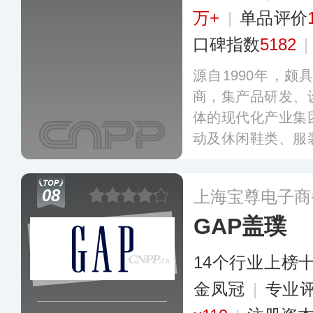
万+
|
单品评价
口碑指数
5182
|
源自1990年，
商，集产品研发、
体的现代化产业集
动及休闲鞋类、服
核心品牌李宁外，
AIGLE、KASO
08
上海宝尊电子商
产品。
更多
GAP盖璞
14个行业上榜
金凤冠
|
专业评