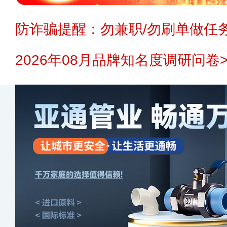
防诈骗提醒：勿兼职/勿刷单做任务
2026年08月品牌知名度调研问卷>