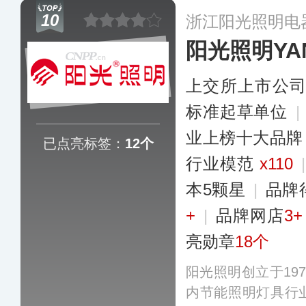
台、集成吊顶、照
10
浙江阳光照明电
的全屋大家居产品
阳光照明YA
上交所上市公
标准起草单位
|
业上榜十大品牌
已点亮标签：
12个
行业模范
x110
本5颗星
|
品牌
+
|
品牌网店
3+
亮勋章
18个
阳光照明创立于19
内节能照明灯具行