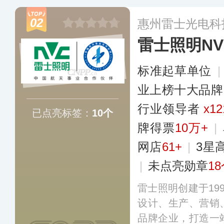
光源、灯具、电工
02
惠州雷士光电科
为消费者提供差异
雷士照明NV
配套服务，满足人
求和心理需求的灯
标准起草单位
业上榜十大品牌
行业领导者
x12
已点亮标签：
10个
牌得票
10万+
|
网店
61+
|
3星
|
未点亮勋章
1
雷士照明创建于19
设计、生产、营销
品牌企业，打造一