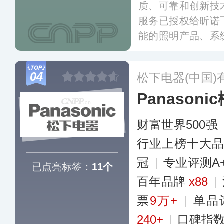
质、可靠和创新技
服务已授权给昕诺
能的照明产品、系
盖家居照明、商业
多个领域，销售网
04
松下电器(中国)
更多
Panasoni
财富世界500强
行业上榜十大
冠
|
专业评测A
已点亮标签：
11个
百年品牌
x88
|
票
9万+
|
单品
240+
|
口碑指