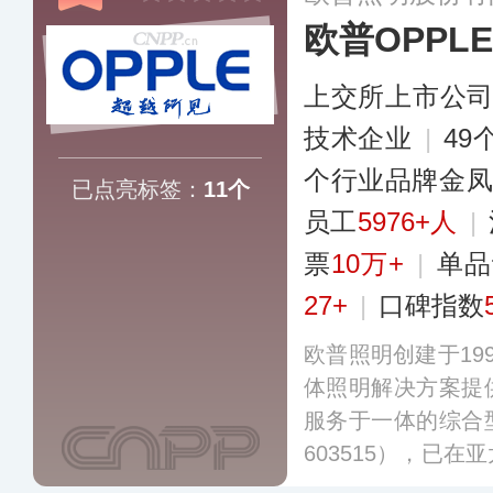
欧普OPPLE
上交所上市公
技术企业
|
49
个行业品牌金
已点亮标签：
11个
员工
5976+人
|
票
10万+
|
单品
27+
|
口碑指数
欧普照明创建于19
体照明解决方案提
服务于一体的综合
603515），已
多个国家和地区开