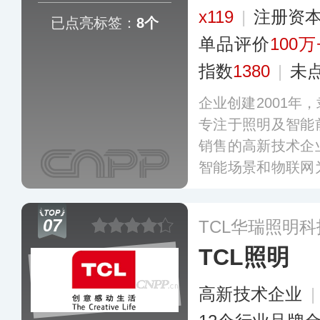
x119
|
注册资本
已点亮标签：
8个
单品评价
100万
指数
1380
|
未
企业创建2001年
专注于照明及智能
销售的高新技术企
智能场景和物联网
案提供商，主营
锁、智能开关面板
07
TCL华瑞照明科
产品，广泛应用于
TCL照明
通、工业生产、文
高新技术企业