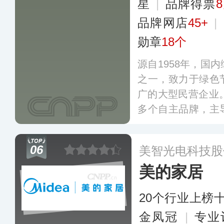
星
|
品牌得票
品牌网店
45+
|
勋章
18个
源自1958年，国
之一，致力于绿色
广的大型民营企业。
多个自主品牌，主
家、行业等各级标
的通用照明、电工
06
美智光电科技股
明、动植物照明、
美的家居
更多
20个行业上榜
金凤冠
|
专业