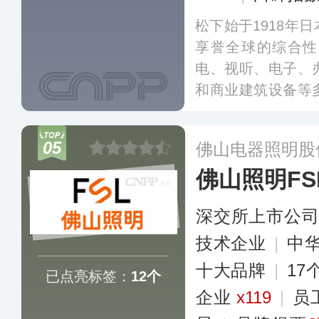
松下始于1918年
享誉全球的综合性
电、视听、电子、
和商业建筑设备等
百家分公司，于1
事“智能健康住空间
05
佛山电器照明股
造”三大重点事业
佛山照明FS
系统解决方案。
更
深交所上市公
技术企业
|
中
十大品牌
|
17
已点亮标签：
12个
企业
x119
|
员