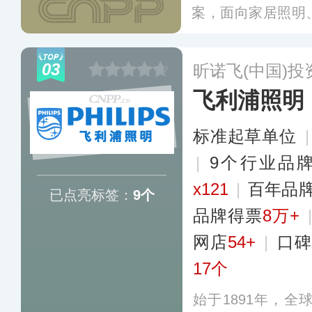
案，面向家居照明
照明、特种照明的
照明产品与解决方
03
昕诺飞(中国)
卫电器等各业务板
飞利浦照明
地标项目。
更多
标准起草单位
|
9个行业品
x121
|
百年品
已点亮标签：
9个
品牌得票
8万+
网店
54+
|
口碑
17个
始于1891年，