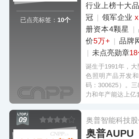
行业上榜十大
冠
|
领军企业
x
已点亮标签：
10个
册资本4颗星
|
价
5万+
|
品牌
|
未点亮勋章
1
诞生于1991年，
色照明产品开发和
码：300625）
力和年产能达上亿
善的照明解决方案
于商业、酒店、学
09
奥普智能科技股
铁等领域。
更多
奥普AUPU