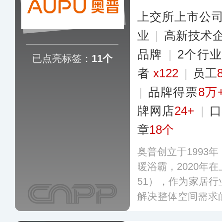
上交所上市公
业
|
高新技术
品牌
|
2个行
已点亮标签：
11个
者
x122
|
员工
|
品牌得票
8万
牌网店
24+
|
口
章
18个
奥普创立于1993
暖浴霸，2020年
51），作为家居
解决整体空间需求
浴霸、凉霸、晾