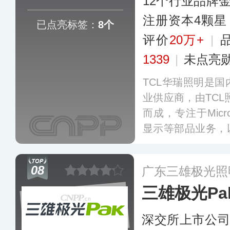
12个行业品牌
注册资本4颗星
已点亮标签：
8个
评价
20万+
|
1339
|
未点亮
TCL华瑞照明是
业供应商，由TCL
而成，专注于Micro
显示等部品业务，
业务，致力于提供
决方案及相关服务
08
广东三雄极光照
校建立产研学合作
三雄极光Pa
深交所上市公