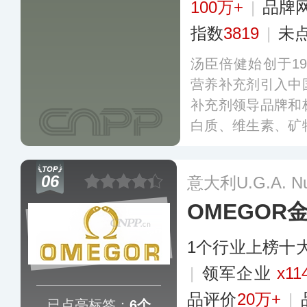
100万+
|
品牌
指数
3819
|
未
汤臣倍健始创于19
营养补充剂引入中
补充剂领导品牌和
白质、维生素、矿
以满足不同人群的
全球多个国家和地
06
意大利U.G.A. Nut
建立了原料专供基
OMEGOR
1个行业上榜十
|
领军企业
x11
品评价
20万+
|
已点亮标签：
6个