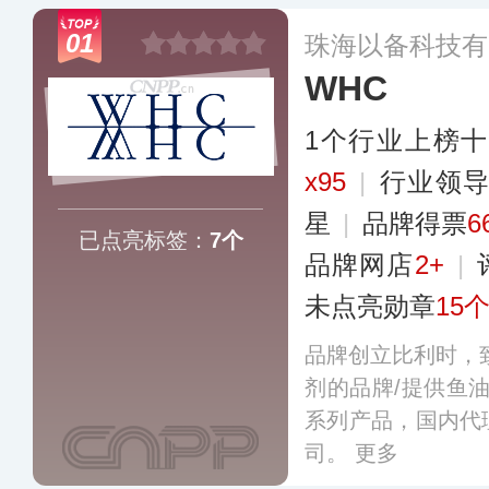
01
珠海以备科技有
WHC
1个行业上榜
x95
|
行业领
星
|
品牌得票
6
已点亮标签：
7个
品牌网店
2+
|
未点亮勋章
15
品牌创立比利时，致
剂的品牌/提供鱼油
系列产品，国内代
司。
更多