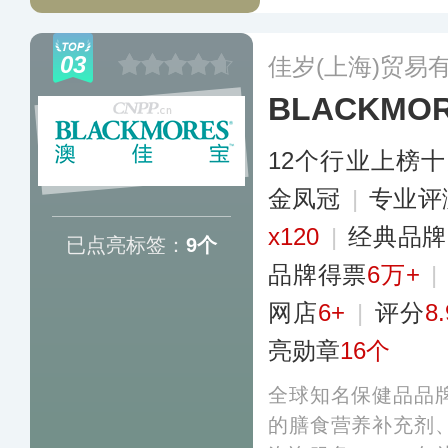
产品，包括复合维
品、美容营养产品
03
佳岁(上海)贸易
BLACKMO
12个行业上榜
金凤冠
|
专业​评
x120
|
经典品
已点亮标签：
9个
品牌得票
6万+
|
网店
6+
|
评分
8.
亮勋章
16个
全球知名保健品品
的膳食营养补充剂