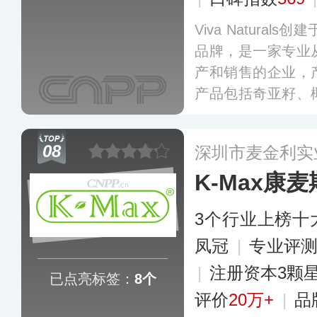
Viva Natural
品牌，是一家专业
产和销售的企业，
产品包括奇亚籽、
可粉、可可碎粒、
鱼油、维生素等健
08
深圳市麦金利实
K-Max康麦
3个行业上榜十
凤冠
|
专业评测
|
注册资本3颗
已点亮标签：
8个
评价
20万+
|
品