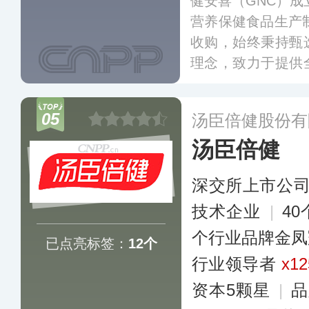
健安喜（GNC）成
营养保健食品生产制
收购，始终秉持甄
理念，致力于提供
涵盖运动营养、维
等。目前，健安喜
05
汤臣倍健股份有
家连锁门市。
更多
汤臣倍健
深交所上市公
技术企业
|
4
个行业品牌金凤
已点亮标签：
12个
行业领导者
x12
资本5颗星
|
品