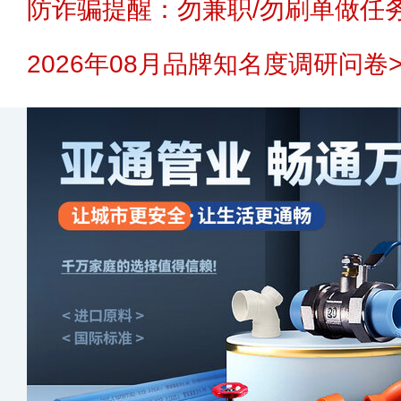
防诈骗提醒：勿兼职/勿刷单做任务
2026年08月品牌知名度调研问卷>