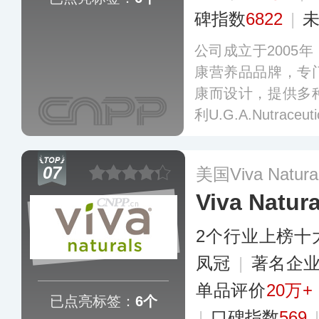
碑指数
6822
|
公司成立于2005
康营养品品牌，专
康而设计，提供多
利U.G.A.Nutraceu
07
美国Viva Natur
Viva Natura
2个行业上榜十
凤冠
|
著名企
单品评价
20万+
已点亮标签：
6个
|
口碑指数
569