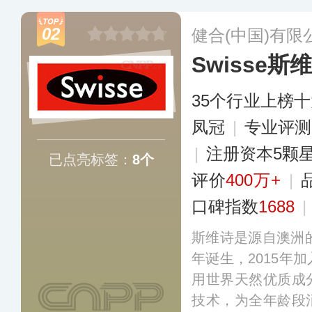
02
健合(中国)有限
Swisse斯
35个行业上榜
凤冠
|
专业评测
|
注册资本5颗
已点亮标签：
8个
评价
400万+
|
口碑指数
1688
|
斯维诗是源自澳洲的
年诞生，2015年
用世界天然优质成
技术，为全年龄段