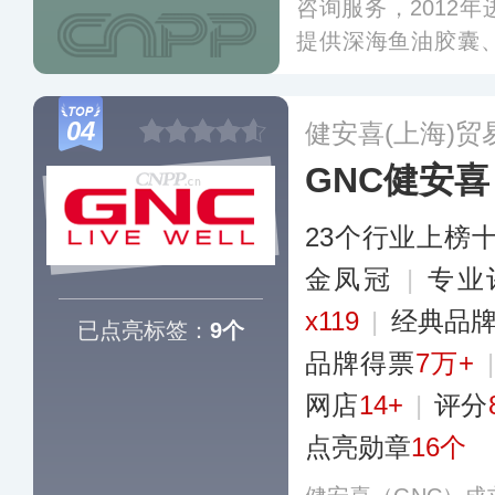
咨询服务，2012
提供深海鱼油胶囊
见草精华、钙加维D
氨糖钙镁D等多种营
04
健安喜(上海)
GNC健安喜
23个行业上榜
金凤冠
|
专业
x119
|
经典品
已点亮标签：
9个
品牌得票
7万+
网店
14+
|
评分
点亮勋章
16个