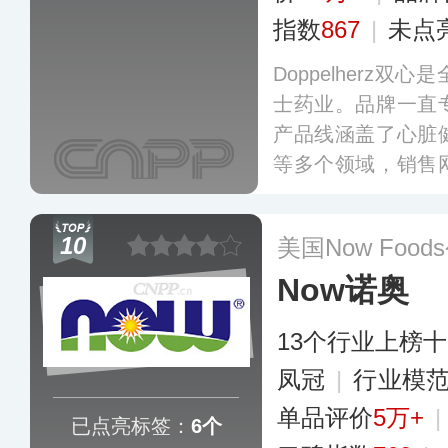
指数
867
|
未点
Doppelherz
士药业。品牌一直
产品线涵盖了心脏
等多个领域，销售
销往全球多个国家
合软胶囊及深海鱼
10
美国Now Food
Now诺奥
13个行业上榜
凤冠
|
行业模
单品评价
5万+
|
已点亮标签：
6个