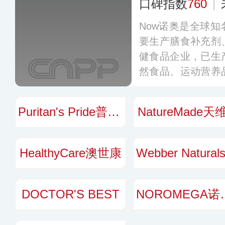
口碑指数
760
|
Now诺奥是全球
要生产膳食补充剂
健食品企业，已生
然食品、运动营养
球多个国家和地
端。
更多
Puritan's Pride普丽普莱
NatureMade天
HealthyCare澳世康
DOCTOR'S BEST
NORO