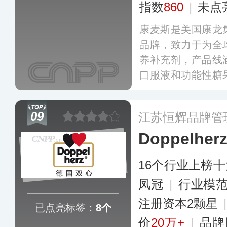
指数
860
|
未点
康麦斯是美国康龙
品牌，致力于为全
养补充剂，产品线
口服液和功能性糖
盖儿童/成人维生
康系列、增强免疫
09
江苏恒辉品牌管
管及睡眠系列等，
Doppelhe
数十个国家地区。
16个行业上榜
凤冠
|
行业模
注册资本2颗星
已点亮标签：
8个
价
20万+
|
品牌