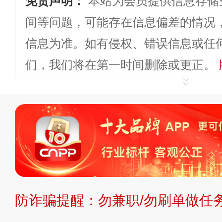
免责声明：
本站为会员提供信息存储
间等问题，可能存在信息偏差的情况
信息为准。如有侵权、错误信息或任
们，我们将在第一时间删除或更正。
申请删除>>
平台自有内容（文字、
标、LOGO 等）知识产权归本站所
复制、转载、商用。本站不生产产品
不代理、不招商、不提供中介服务。
持投资购买的观点或意见，页面信息
防诈骗提醒：勿兼职/勿刷单做任务
提交说明：
快速提交发布>>
提交品