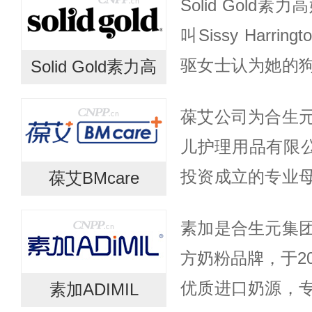
Solid Gold
为婴幼儿纸尿裤。d
叫Sissy Harri
驱女士认为她的
Solid Gold素力高
食物，让它们保
葆艾公司为合生
洲大丹犬比...
儿护理用品有限公司
投资成立的专业
葆艾BMcare
国、瑞士等多家
素加是合生元集
结成战略合作伙伴。
方奶粉品牌，于2
优质进口奶源，
素加ADIMIL