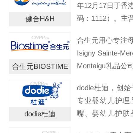
年12月17日于
码：1112）。
健合H&H
（BNC），
合生元用心专注
（ANC）和宠物营
Isigny Sainte
Montaigu乳
合生元BIOSTIME
同研发高科技含量
dodie杜迪，创
10日于...
专业婴幼儿护理
嘴、婴幼儿护肤
dodie杜迪
2017年，正式