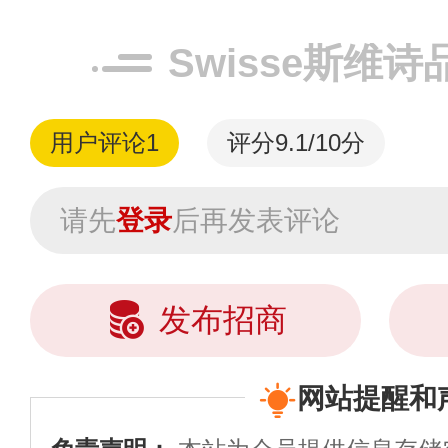
养需求，致力于
养素配方奶粉诉
Swisse斯维
奶粉有...
用户评论
1
评分9.1/10分
请先
登录
后再发表评论
发布招商
网站提醒和