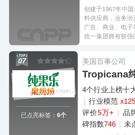
创建于1967年中
料供应商，业务涉
广告、商业、电子
统一集团拥有较强
销网络和生产基地
出统一冰红茶、统
07
美国百事公司
小灶、茄皇等多元
Tropican
4个行业上榜十
|
行业模范
x12
评价
5万+
|
品
已点亮标签：
6个
碑指数
746
|
未