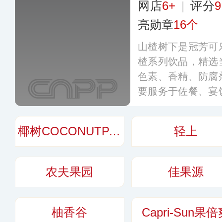
网店
6+
|
评分
9
亮勋章
16个
山楂树下是冠芳可
楂系列饮品，精选
色素、香精、防腐
要服务于佐餐、宴
络已覆盖全国多
点。
更多
椰树COCONUTPALM
轻上
农夫果园
佳果源
柚香谷
Capri-Sun果