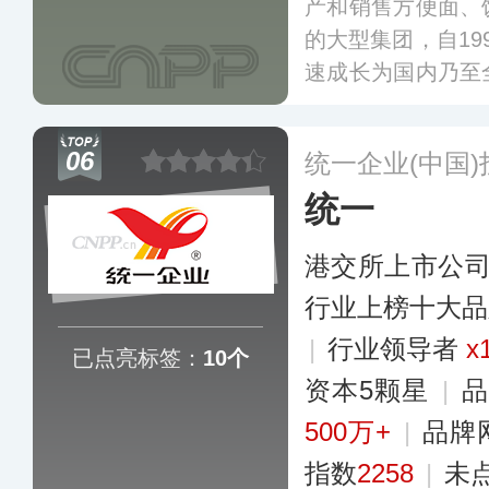
产和销售方便面、
的大型集团，自19
速成长为国内乃至
业，目前在国内食
更多
06
统一企业(中国
统一
港交所上市公
行业上榜十大品
|
行业领导者
x
已点亮标签：
10个
资本5颗星
|
品
500万+
|
品牌
指数
2258
|
未