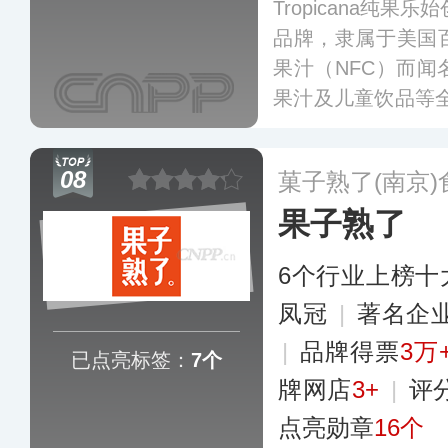
Tropicana纯果
品牌，隶属于美国
果汁（NFC）而
果汁及儿童饮品等全线
乐核心产品包括“
等，在全球饮料市
08
菓子熟了(南京
果子熟了
6个行业上榜十
凤冠
|
著名企
|
品牌得票
3万
已点亮标签：
7个
牌网店
3+
|
评
点亮勋章
16个