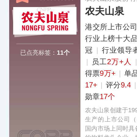
农夫山泉
港交所上市公
行业上榜十大
冠
|
行业领导
已点亮标签：
11个
|
员工
2万+人
得票
9万+
|
单
17+
|
评分
9.4
勋章
17个
农夫山泉创建于19
生产的上市公司（股
国内市场上同时具