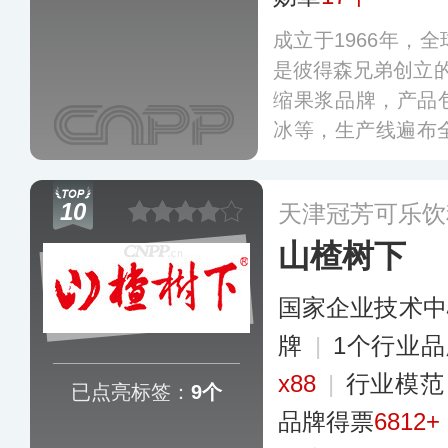
成立于1966年，
是彼得森兄弟创立的C
缩果浆品牌，产品
冰等，生产线遍布
络覆盖世界100
令世界各地的人们
10
天津冠芳可乐饮
料品牌。于1983
山楂树下
者喜爱。
更多
国家企业技术中
牌
|
1个行业
x88
|
行业模
已点亮标签：
9个
品牌得票
6812+