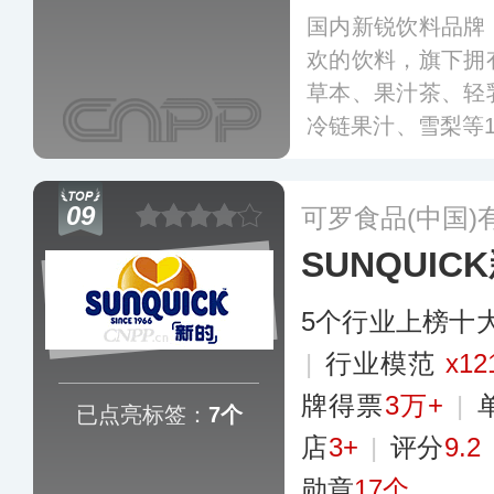
国内新锐饮料品牌
欢的饮料，旗下拥
草本、果汁茶、轻
冷链果汁、雪梨等1
其无糖茶、柠檬茶
爱。
更多
09
可罗食品(中国)
SUNQUIC
5个行业上榜十
|
行业模范
x12
牌得票
3万+
|
已点亮标签：
7个
店
3+
|
评分
9.2
勋章
17个