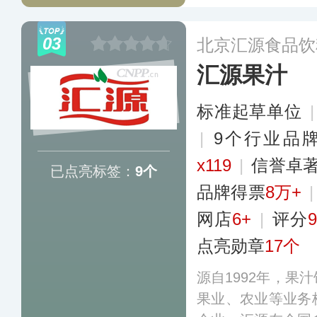
进的生产工艺，保
加防腐剂、糖分、
03
北京汇源食品饮
的纯净健康。
更多
汇源果汁
标准起草单位
|
9个行业品
x119
|
信誉卓
已点亮标签：
9个
品牌得票
8万+
网店
6+
|
评分
9
点亮勋章
17个
源自1992年，果
果业、农业等业务