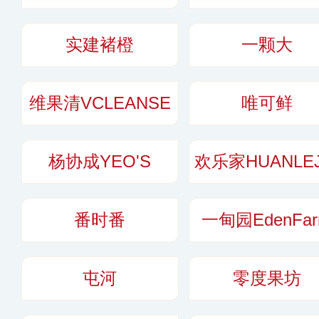
实建褚橙
一颗大
维果清VCLEANSE
唯可鲜
杨协成YEO'S
欢乐家HUANLEJ
番时番
一甸园EdenFa
屯河
零度果坊