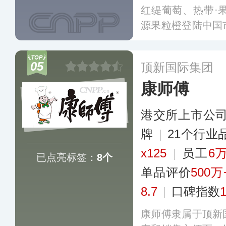
红缇葡萄、热带·果
源果粒橙登陆中国
丰富口感，以及富
国人的青睐，“含
05
顶新国际集团
时整个果汁行业。
康师傅
港交所上市公
牌
|
21个行业
x125
|
员工
6
已点亮标签：
8个
单品评价
500万
8.7
|
口碑指数
康师傅隶属于顶新