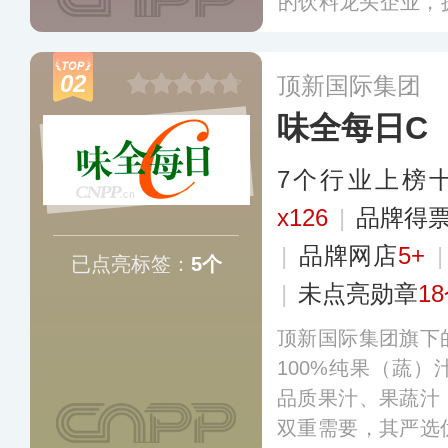
的饮料龙头企业，
料、果汁、植物
阵，成功打造了茶π
02
顶新国际集团
C果汁等饮料品牌
味全每日C
7个行业上榜
x126
|
品牌得
|
品牌网店
5+
已点亮标签：
5个
|
未点亮勋章
1
顶新国际集团旗下
100%纯果（蔬
品质果汁、果蔬汁
双重需要，其严选