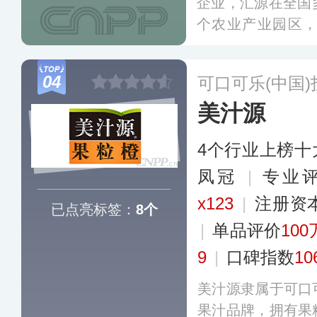
企业，汇源在全国
个农业产业园区
橙、桃、苹果、梨
列、儿童饮品系列
04
可口可乐(中国
满足消费者的多元
美汁源
4个行业上榜十
凤冠
|
专业评
x123
|
注册资
已点亮标签：
8个
|
单品评价
100
9
|
口碑指数
10
美汁源隶属于可口
果汁品牌，拥有果