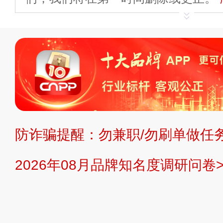
申请删除>>
平台自有内容（文字、
标、LOGO 等）知识产权归本站所
复制、转载、商用。本站不生产产品
不代理、不招商、不提供中介服务。
持投资购买的观点或意见，页面信息
防诈骗提醒：勿兼职/勿刷单做任务
提交说明：
快速提交发布>>
提交品
2026年08月品牌知名度调研问卷>