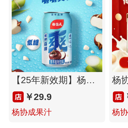
【25年新效期】杨协成低糖经典马蹄爽果粒0脂饮料300ml
￥29.9
杨协成果汁
杨协