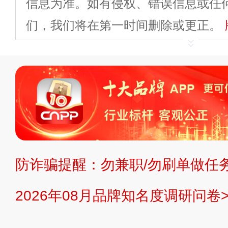
信息为准。如有侵权、错误信息或任
们，我们将在第一时间删除或更正。
申请删除>>
平台自有内容（文字、
标、LOGO 等）知识产权归本站所
复制、转载、商用。本站不生产产品
不代理、不招商、不提供中介服务。
持投资购买的观点或意见，页面信息
防诈骗提醒：勿兼职/勿刷单做任务
提交说明：
快速提交发布>>
提交品
2026年08月品牌知名度调研问卷>