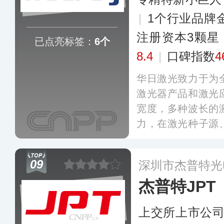
|
1个行业品牌
注册资本3颗星
已点亮标签：
6个
8.4
|
口碑指数
4
华日激光致力于为
激光器产品和激光
宽度，多种波长的
力，在激光种子源
应用工艺等领域拥
运用于在电子电路
09
深圳市杰普特光
源、生命科学等领
杰普特JPT
上交所上市公