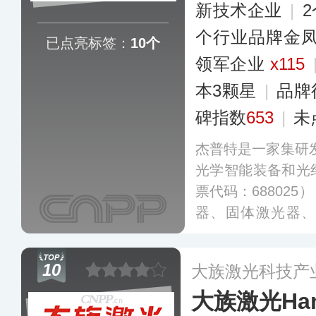
新技术企业
|
个行业品牌金
已点亮标签：
10个
领军企业
x115
本3颗星
|
品牌
碑指数
653
|
未
杰普特是一家集研
光学智能装备和光
票代码：68802
器、固体激光器
器，广泛用于精密
处理等，交付高
10
大族激光科技产
案。
更多
大族激光Hans