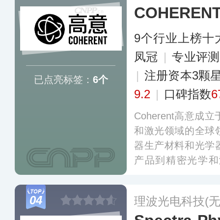
COHEREN
9个行业上榜十
凤冠
|
专业评测
|
注册资本3颗
已点亮标签：
6个
9.2
|
口碑指数
6
Coherent高意
和激光领域的全球
器生产材料和光学
产品到精密光学和
发、制造、销售、
工业、通信、电子
04
理波光电科技(无
新产品和技术。
更