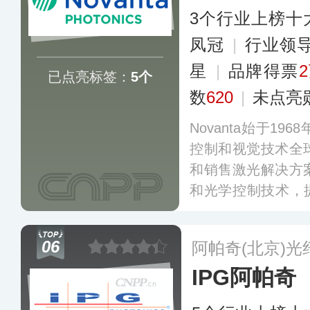
3个行业上榜十
凤冠
|
行业领
星
|
品牌得票
已点亮标签：
5个
数
620
|
未点亮
Novanta始于1
控制和视觉技术全
和销售激光解决方
和光学控制技术，
光器及激光扫描系
及提供可视化解决
06
阿帕奇(北京)
打印机的医疗视觉
IPG阿帕奇