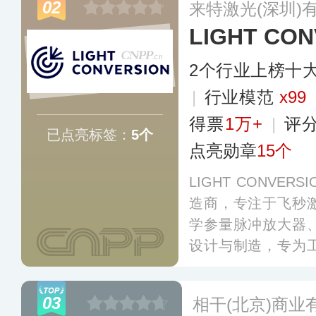
02
来特激光(深圳)
LIGHT CON
2个行业上榜十
|
行业模范
x99
得票
1万+
|
评
已点亮标签：
5个
点亮勋章
15个
LIGHT CONVE
造商，专注于飞秒
学参量脉冲放大器
设计与制造，专为
应用量身定制，并
区域办事处，以及
03
相干(北京)商业
全球客户提供无缝