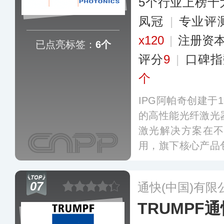
5个行业上榜十
凤冠
|
专业​评
x120
|
注册资本
已点亮标签：
6个
评分
9
|
口碑指
个
IPG阿帕奇创建于
的高性能光纤激光
激光解决方案在
用，旗下核心产品
飞秒光纤激光器等
加工、通信及医疗
07
通快(中国)有限
TRUMPF