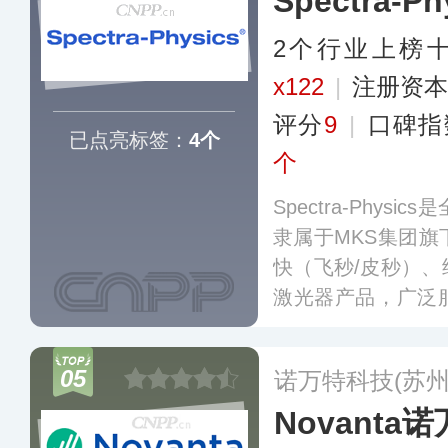
Spectra-Ph
2个行业上榜
x122
|
注册资本
评分
9
|
口碑指
已点亮标签：
4个
个
Spectra-Phy
隶属于MKS集团
快（飞秒/皮秒）
激光器产品，广泛
工、生命科学与生
高端领域，致力于
05
诺万特科技(苏州
动全球科技进步与
Novanta