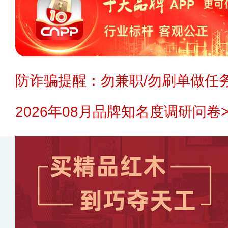
防诈骗提醒：勿兼职/勿刷单做任务
2026年08月品牌知名度调研问卷>