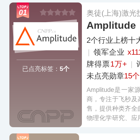
01
奥徒(上海)激
Amplitude
2个行业上榜十
|
领军企业
x11
牌得票
1万+
|
已点亮标签：
5个
未点亮勋章
15个
Amplitude
商，专注于飞秒及
售，提供种类齐全
物理化学研究、应
导体等领域，并在
造基地以及多个办