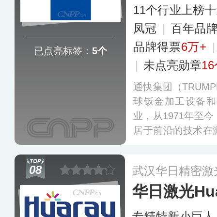
11个行业上榜
凤冠
|
百年品
品牌得票
6万+
已点亮标签：
5个
|
未点亮勋章
1
通快集团（TRUMP
球钣金加工设备和
业，从1971年至
居于前沿的技术在
于在机床（包括平
激光切管机、三
08
武汉华日精密激
等）、激光技术（
华日激光Hua
等）领域提供生产
专精特新小巨人