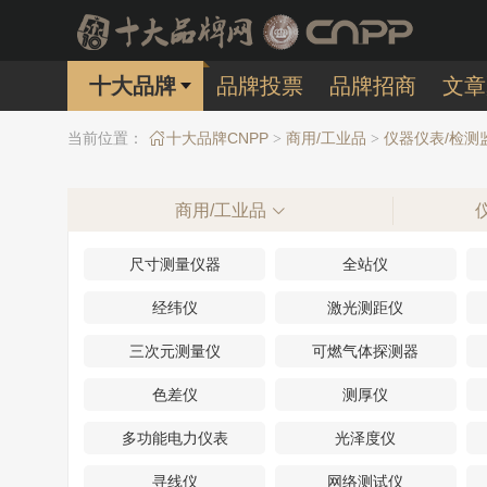
十大品牌
品牌投票
品牌招商
文章
当前位置：
十大品牌CNPP
商用/工业品
仪器仪表/检测
>
>
商用/工业品
尺寸测量仪器
全站仪
经纬仪
激光测距仪
三次元测量仪
可燃气体探测器
色差仪
测厚仪
多功能电力仪表
光泽度仪
寻线仪
网络测试仪