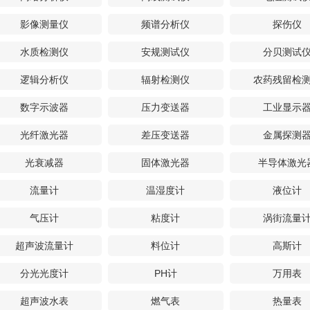
影像测量仪
频谱分析仪
探伤仪
水质检测仪
安规测试仪
分贝测试
逻辑分析仪
辐射检测仪
农药残留检
数字示波器
压力变送器
工业显示
光纤激光器
差压变送器
金属探测
光衰减器
固体激光器
半导体激光
流量计
温湿度计
液位计
气压计
粘度计
涡街流量
超声波流量计
料位计
高斯计
分光光度计
PH计
万用表
超声波水表
燃气表
热量表