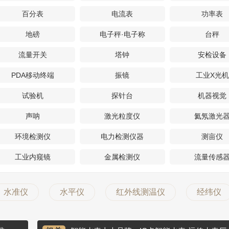
百分表
电流表
功率表
地磅
电子秤·电子称
台秤
流量开关
塔钟
安检设备
PDA移动终端
振镜
工业X光机
试验机
探针台
机器视觉
声呐
激光粒度仪
氦氖激光
环境检测仪
电力检测仪器
测亩仪
工业内窥镜
金属检测仪
流量传感
水准仪
水平仪
红外线测温仪
经纬仪