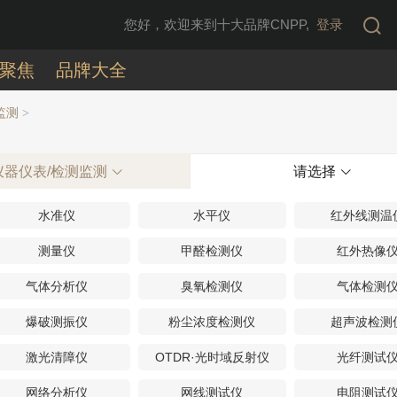
您好，欢迎来到十大品牌CNPP,
登录
聚焦
品牌大全
监测
>
仪器仪表/检测监测
请选择
水准仪
水平仪
红外线测温
测量仪
甲醛检测仪
红外热像
气体分析仪
臭氧检测仪
气体检测
爆破测振仪
粉尘浓度检测仪
超声波检测
激光清障仪
OTDR·光时域反射仪
光纤测试
网络分析仪
网线测试仪
电阻测试