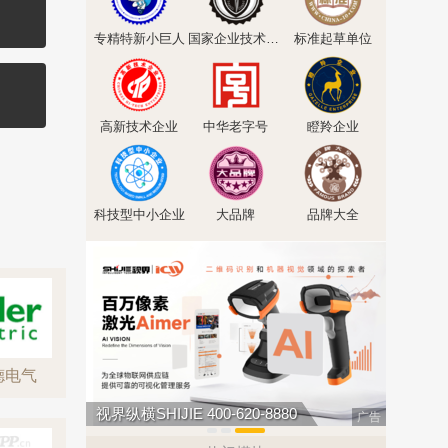
专精特新小巨人
国家企业技术中心
标准起草单位
高新技术企业
中华老字号
瞪羚企业
科技型中小企业
大品牌
品牌大全
耐德电气
轻松表计 400-677-1919
万泰水表 
广告