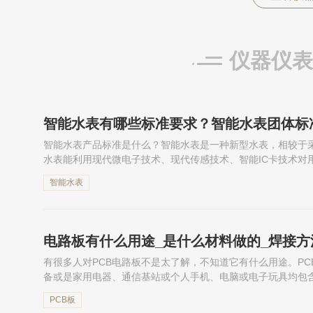
仪器仪表
智能水表有哪些标准要求？智能水表团体标
智能水表产品标准是什么？智能水表是一种新型水表，相较于
水表能利用现代微电子技术、现代传感技术、智能IC卡技术对
交易。本期小编整理了智能水表行业团体标准相关资讯，囊括中国
智能水表
电路板有什么用途_是什么材料做的_焊接方
有很多人对PCB电路板不是太了解，不知道它有什么用途。P
备或是家用电器、通信基站或个人手机、电脑或电子玩具均包
件。电路板的工作原理是什么？pcb板材料有哪几种？电路板清
PCB板