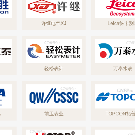
许继电气XJ
Leica徕卡
轻松表计
万泰水表
A
前卫表业
TOPCON拓