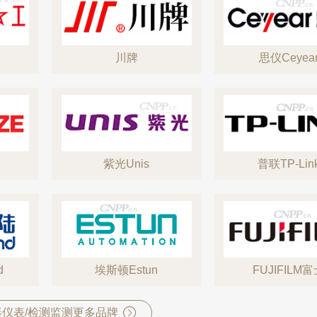
川牌
思仪Ceyea
紫光Unis
普联TP-Lin
d
埃斯顿Estun
FUJIFILM
仪表/检测监测更多品牌