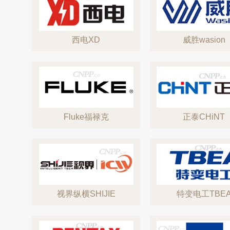
西电XD
威胜wasion
Fluke福禄克
正泰CHiNT
视界纵横SHIJIE
特变电工TBE