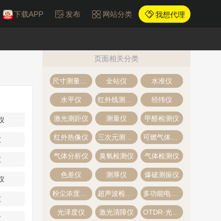
下载APP
发布
网站分类
我想代理
页面相关分类
尺寸测量仪器
全站仪
水准仪
水平仪
红外线测温仪
经纬仪
激光测距仪
测量仪
甲醛检测仪
仪
红外热像仪
三次元测量仪
可燃气体探测器
仪
气体分析仪
臭氧检测仪
气体检测仪
仪
色差仪
测厚仪
爆破测振仪
仪
粉尘浓度检测仪
超声波检测仪
多功能电力仪表
仪
光泽度仪
激光清障仪
OTDR·光时域反射仪
仪