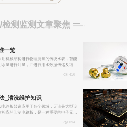
/检测监测文章聚焦
准一览
采用机械结构进行物理测量的传统水表，智能
用水量进行计量，并进行用水数据传递及结算
计量协会团体标准‌《多参数智能水...
416
法_清洗维护知识
CB电路板普遍应用于各个领域，无论是大型设
含相应的印制电路板，是一种重要的电子元器
日常如何清洗维护？本文为大家详...
894