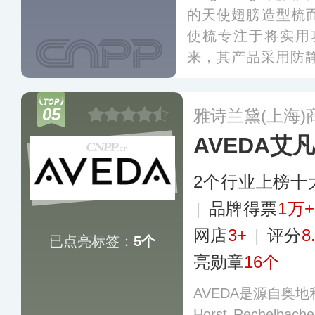
的天使翅膀造型梳而风靡
使梳专注于将实用
来，其产品采用防
齿梳面，专利长短
减少用力带来的拉
05
雅诗兰黛(上海
龙色系产品，在全
AVEDA艾
更多
2个行业上榜十
|
品牌得票
1万+
网店
3+
|
评分
8
已点亮标签：
5个
亮勋章
16个
AVEDA是源自奥地
Horst Reche