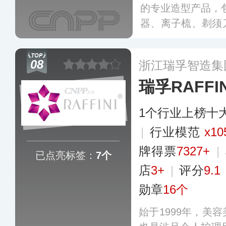
的专业造型产品，
器、离子梳、剃须
断电等安全功能，
松体验专业级的发
08
浙江瑞孚智造集
瑞孚RAFFIN
1个行业上榜十
|
行业模范
x10
牌得票
7327+
|
已点亮标签：
7个
店
3+
|
评分
9.1
勋章
16个
始于1999年，美