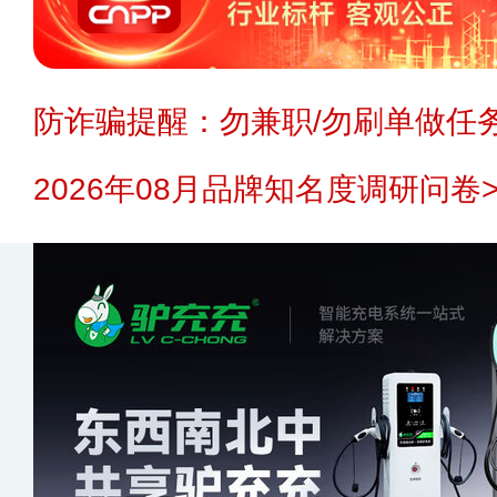
防诈骗提醒：勿兼职/勿刷单做任务
2026年08月品牌知名度调研问卷>