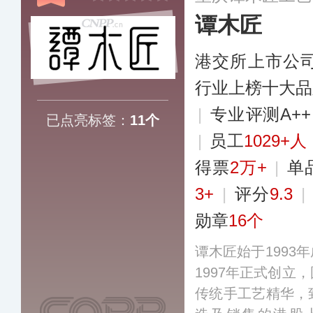
谭木匠
港交所上市公
行业上榜十大品
|
专业​评测A+
已点亮标签：
11个
|
员工
1029+人
得票
2万+
|
单
3+
|
评分
9.3
|
勋章
16个
谭木匠始于1993
1997年正式创立
传统手工艺精华，