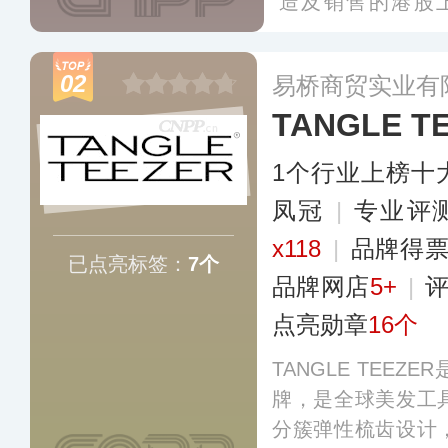
造及销售的港股上
4），以天然、手
时尚现代风格而闻
02
易桥商贸实业有
业标准制订单位，
TANGLE T
拥有超千家连锁门
1个行业上榜十
凤冠
|
专业​评
x118
|
品牌得
已点亮标签：
7个
品牌网店
5+
|
点亮勋章
16个
TANGLE TEE
牌，是全球美发工
分簇弹性梳齿设计