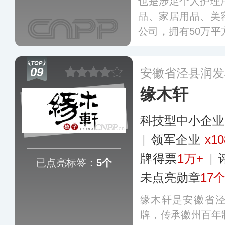
也是涉足个人护理
品、家居用品、美
公司，拥有50万
40多个国家和地区、
际知名超市，提供
09
安徽省泾县润发
服务。
更多
缘木轩
科技型中小企业
|
领军企业
x10
牌得票
1万+
|
已点亮标签：
5个
未点亮勋章
17
缘木轩是安徽省
牌，传承徽州百年