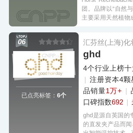
团。品牌以“自然
主要采用天然植物
明星产品包括防脱
发系列及多元化美
06
汇芬丝(上海)
先锋”的美誉。
更多
ghd
4个行业上榜十
|
注册资本4颗
品销量
1万+
|
已点亮标签：
6个
口碑指数
692
|
ghd是源自英国
的直发夹产品而闻