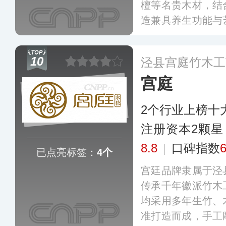
檀等名贵木材，结
造兼具养生功能与
统木雕技艺与现代
是可传承的生活艺
10
泾县宫庭竹木工
国多个城市和地区
宫庭
2个行业上榜十
注册资本2颗星
8.8
|
口碑指数
已点亮标签：
4个
宫廷品牌隶属于泾
传承千年徽派竹木
均采用多年生竹、
准打造而成，手工