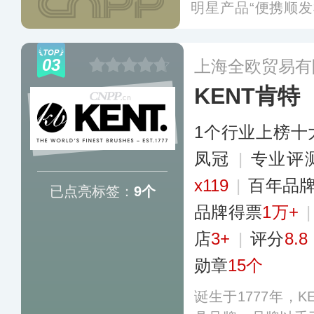
明星产品“便携顺
风靡海内外市场。TA
发，产品线涵盖干
03
上海全欧贸易有
具，目前在海内外
KENT肯特
多
1个行业上榜十
凤冠
|
专业​评
x119
|
百年品
已点亮标签：
9个
品牌得票
1万+
店
3+
|
评分
8.8
勋章
15个
诞生于1777年，