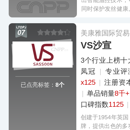
出智能温控技术，
同时保护发丝健康
卷发棒等专业造型
全球时尚造型领域
07
美康雅国际贸易
VS沙宣
3个行业上榜十
凤冠
|
专业评
x125
|
注册资
已点亮标签：
8个
|
单品销量
8千+
口碑指数
1125
创建于1954年英
牌，提供出色的多