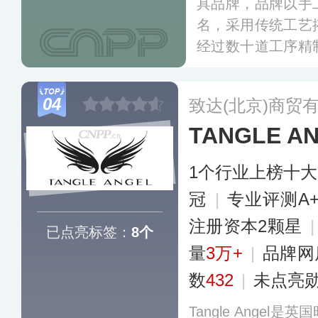
具品牌，品牌以手
名，采用传统工艺
经过数十道工序精
老的梳具制造商，
盖发刷、造型梳
04
致达(北京)商贸
有“梳具界劳斯莱斯
TANGLE 
1个行业上榜十
冠
|
专业评测A
注册资本2颗星
已点亮标签：
8个
量
3万+
|
品牌网
数
432
|
未点亮
Tangle Ange