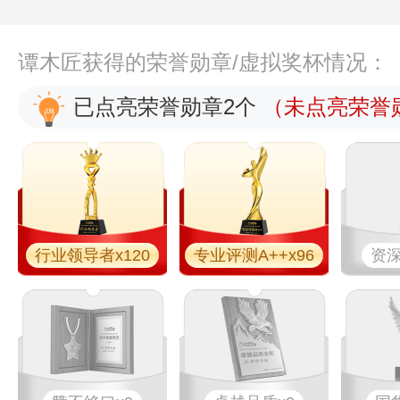
谭木匠获得的荣誉勋章/虚拟奖杯情况：
已点亮荣誉勋章2个
（未点亮荣誉勋
行业领导者x120
专业​评测A++x96
资深