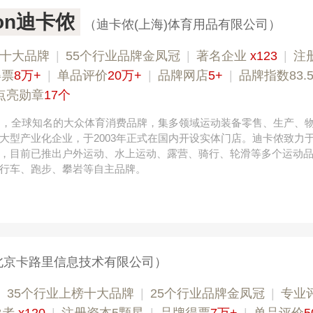
lon迪卡侬
（迪卡侬(上海)体育用品有限公司）
榜十大品牌
|
55个行业品牌金凤冠
|
著名企业
x123
|
注
得票
8万+
|
单品评价
20万+
|
品牌网店
5+
|
品牌指数83.
点亮勋章
17个
法国，全球知名的大众体育消费品牌，集多领域运动装备零售、生产、
大型产业化企业，于2003年正式在国内开设实体门店。迪卡侬致力
，目前已推出户外运动、水上运动、露营、骑行、轮滑等多个运动
行车、跑步、攀岩等自主品牌。
北京卡路里信息技术有限公司）
|
35个行业上榜十大品牌
|
25个行业品牌金凤冠
|
专业