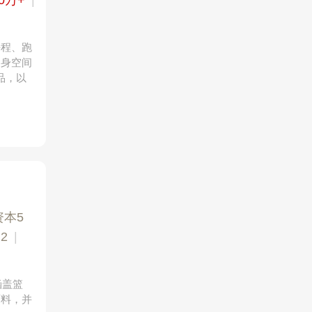
0万+
|
课程、跑
健身空间
消品，以
资本5
2
|
涵盖篮
面料，并