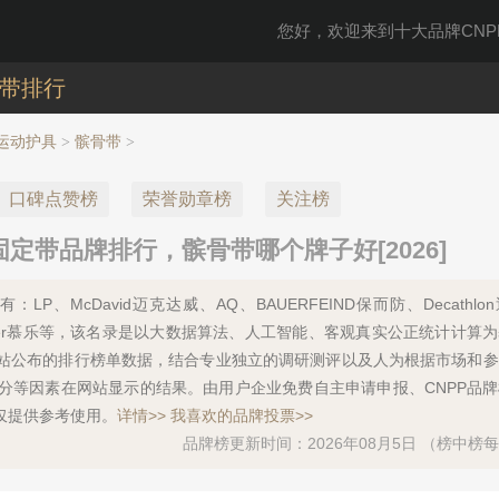
您好，欢迎来到十大品牌CNPP
带排行
运动护具
髌骨带
>
>
口碑点赞榜
荣誉勋章榜
关注榜
定带品牌排行，髌骨带哪个牌子好[2026]
P、McDavid迈克达威、AQ、BAUERFEIND保而防、Decathlo
ueller慕乐等，该名录是以大数据算法、人工智能、客观真实公正统计计算
站公布的排行榜单数据，结合专业独立的调研测评以及人为根据市场和参
分等因素在网站显示的结果。由用户企业免费自主申请申报、CNPP品
仅提供参考使用。
详情>>
我喜欢的品牌投票>>
品牌榜更新时间：2026年08月5日 （榜中榜