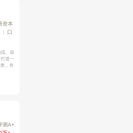
册资本
5
|
口
物流、设
于打造一
品类，并
评测A+