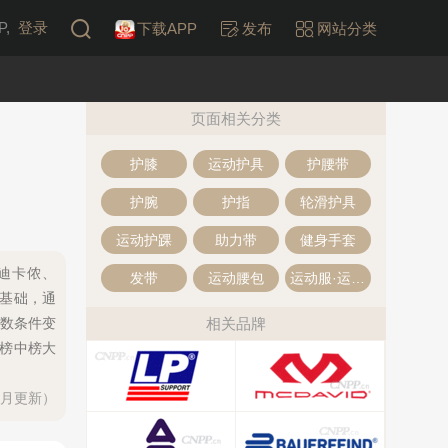
,
登录
下载APP
发布
网站分类
页面相关分类
护膝
运动护具
护腰带
护腕
护指
轮滑护具
运动护踝
助力带
健身手套
n迪卡侬、
发带
运动腰包
运动服·运动装
为基础，通
数条件变
相关品牌
牌榜中榜大
每月更新）