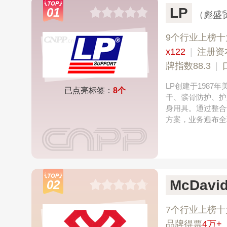
LP
01
（彪盛
9个行业上榜十
x122
|
注册资
牌指数88.3
|
LP创建于198
已点亮标签：
8个
干、髌骨防护、护
身用具。通过整合
方案，业务遍布全
McDav
02
7个行业上榜十
品牌得票
4万+