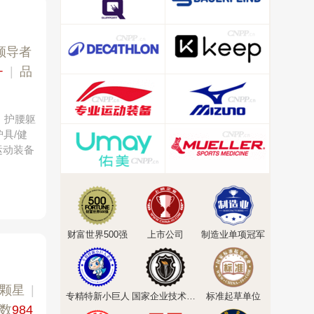
领导者
+
|
品
、护腰躯
具/健
运动装备
财富世界500强
上市公司
制造业单项冠军
1颗星
|
专精特新小巨人
国家企业技术中心
标准起草单位
数
984