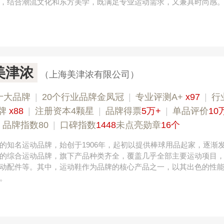
，结合潮流文化和东方美学，既满足专业运动需求，又兼具时尚感
o美津浓
（上海美津浓有限公司）
十大品牌
|
20个行业品牌金凤冠
|
专业评测A+
x97
|
行
牌
x88
|
注册资本4颗星
|
品牌得票
5万+
|
单品评价
10
|
品牌指数80
|
口碑指数
1448
未点亮勋章
16个
的知名运动品牌，始创于1906年，起初以提供棒球用品起家，逐渐
的综合运动品牌，旗下产品种类齐全，覆盖几乎全部主要运动项目
动配件等。其中，运动鞋作为品牌的核心产品之一，以其出色的性
。