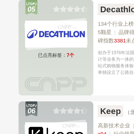
Decath
05
134个行业上
5颗星
|
品牌
碑指数
3381
未
创办于1976年
已点亮标签：
7个
计等业务为一体的
站式购物服务体验
单独设立了公路自
Keep
06
（
高新技术企业