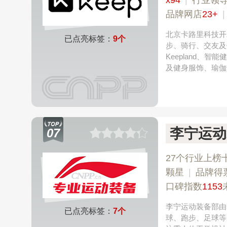
x94
|
行业领
品牌网店
23+
北京卡路里科技开
已点亮标签：
9个
步、骑行、交友及
Keepland、
及健身服饰、瑜伽
李宁运动
07
27个行业上榜
颗星
|
品牌得
口碑指数
1153
李宁运动装备部由
已点亮标签：
7个
球、跑步、足球等