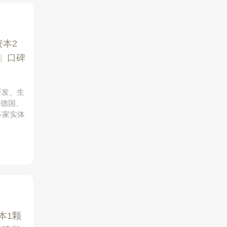
资本2
|
口碑
研发、生
自德国、
多家实体
本1颗