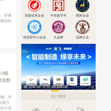
腰、护腿
高新技术企业
中华老字号
瞪羚企业
有独特的
。
科技型中小企业
大品牌
品牌大全
本3颗
碑指数
南飞NCNF 0791-88388036
汇迈HUI
广告
热门模块
护腕、护
生物力
学的方法