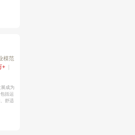
。
业模范
万+
|
发展成为
，包括运
能、舒适