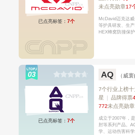
未点亮勋章
17
McDavid迈克
已点亮标签：
7个
等护具研发、生产
HEX蜂窝防撞保
AQ
03
（威寰
7个行业上榜十
星
|
品牌得票
772
未点亮勋章
成立于2007年
已点亮标签：
7个
肘等系列产品。A
学、运动伤害科学