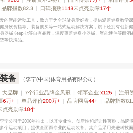
导者
x120
|
注册资本5颗星
|
品牌得票
7万+
|
单品评价
5
|
品牌指数82.3
|
口碑指数
1148
未点亮勋章
17个
发的智能运动工具，致力于为全球健身爱好者，提供涵盖健身教学
健身饮食指导、装备购买等一站式运动解决方案，旗下还拥有创新
智能健身器械KeepKit等自有品牌，深度覆盖健身小器械、智能硬件等耐
垫等快消品。
装备
（李宁(中国)体育用品有限公司）
十大品牌
|
7个行业品牌金凤冠
|
领军企业
x125
|
注册
票
6万+
|
单品评价
200万+
|
品牌网店
44+
|
品牌指数81.
未点亮勋章
18个
李宁公司于2008年推出，以其专业性、创新性和舒适性著称，品牌
多个运动项目，提供全面而专业的运动装备。其产品采用先进科技