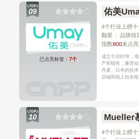
佑美Uma
09
4个行业上榜十
颗星
|
品牌得
指数
800
未点亮
成立于2007年
已点亮标签：
7个
产和销售，兼营动
丹麦、日本的技术
店铺和线上知名电
Muelle
10
4个行业上榜十