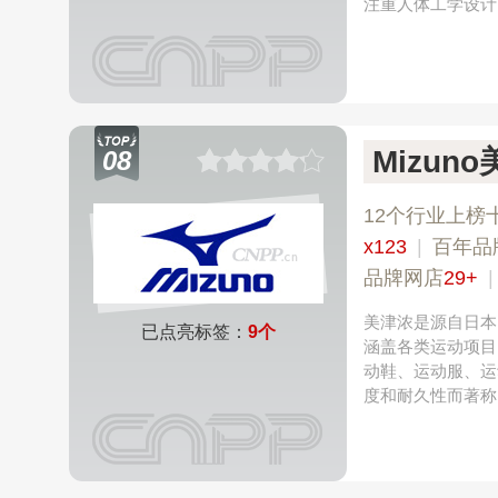
注重人体工学设计
Mizun
08
12个行业上榜
x123
|
百年品
品牌网店
29+
美津浓是源自日本
已点亮标签：
9个
涵盖各类运动项目
动鞋、运动服、运
度和耐久性而著称