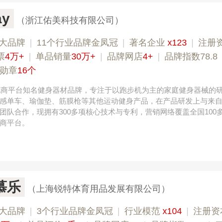
y
（浙江佑美科技有限公司）
大品牌
|
11个行业品牌金凤冠
|
著名企业
x123
|
注册
票
4万+
|
单品销量
30万+
|
品牌网店
4+
|
品牌指数78.8
勋章
16个
，电商平台知名健身器材品牌，专注于以跑步机为主的家庭健身器械的
感单车、瑜伽垫、筋膜枪等其他运动健身产品，在产品研发上与来
团队合作，现拥有300多项核心技术与专利，营销网络覆盖全国100
商平台。
r慕乐
（上海锐特体育用品发展有限公司）
大品牌
|
3个行业品牌金凤冠
|
行业模范
x104
|
注册资