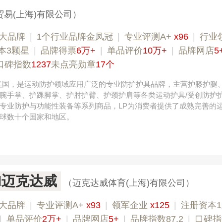
贸易(上海)有限公司）
大品牌
|
1个行业品牌金凤冠
|
专业评测A+
x96
|
行业
本3颗星
|
品牌得票
6万+
|
单品评价
10万+
|
品牌网店
5
口碑指数
1237
未点亮勋章
17个
7年美国，是运动防护领域应用广泛的专业防护护具品牌，主营护膝护腿
腕手掌、护踝脚掌、护肘护臂、护颈护肩等各类运动护具/受创防护护
专业防护与功能性装备等系列商品，LP为消费者提供了成熟完善的
球数十个国家和地区。
id迈克达威
（迈克达威体育(上海)有限公司）
大品牌
|
专业评测A+
x93
|
领军企业
x125
|
注册资本
|
单品评价
2万+
|
品牌网店
5+
|
品牌指数87.2
|
口碑指