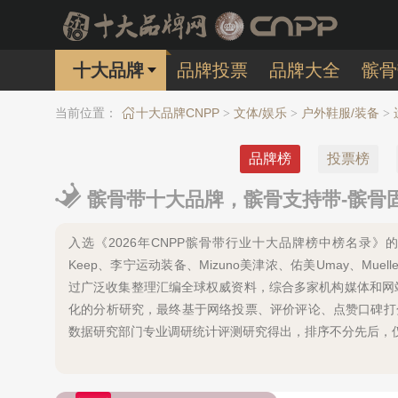
十大品牌
品牌投票
品牌大全
髌骨
当前位置：
十大品牌CNPP
文体/娱乐
户外鞋服/装备
>
>
>
品牌榜
投票榜
髌骨带十大品牌，髌骨支持带-髌骨固
入选《2026年CNPP髌骨带行业十大品牌榜中榜名录》的有：L
Keep、李宁运动装备、Mizuno美津浓、佑美Umay、M
过广泛收集整理汇编全球权威资料，综合多家机构媒体和网
化的分析研究，最终基于网络投票、评价评论、点赞口碑打
数据研究部门专业调研统计评测研究得出，排序不分先后，