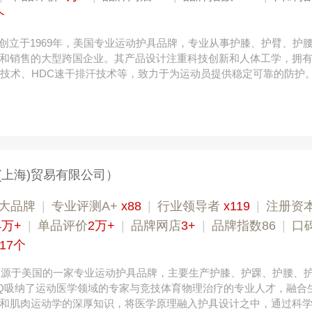
个
达威创立于1969年，美国专业运动护具品牌，专业从事护膝、护臂、护
和销售的大型跨国企业。其产品设计注重科技创新和人体工学，拥
护技术、HDC速干排汗技术等，致力于为运动员提供稳定可靠的防护
(上海)贸易有限公司）
大品牌
|
专业评测A+
x88
|
行业领导者
x119
|
注册资
4万+
|
单品评价
2万+
|
品牌网店
3+
|
品牌指数86
|
口
17个
，是源于美国的一家专业运动护具品牌，主要生产护膝、护踝、护腰、
Q吸纳了运动医学领域的专家与竞技体育物理治疗的专业人才，融合
和肌肉运动学的深厚知识，将医学原理融入护具设计之中，通过科