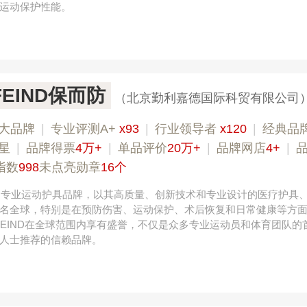
运动保护性能。
FEIND保而防
（北京勤利嘉德国际科贸有限公司
大品牌
|
专业评测A+
x93
|
行业领导者
x120
|
经典品
星
|
品牌得票
4万+
|
单品评价
20万+
|
品牌网店
4+
|
指数
998
未点亮勋章
16个
德国专业运动护具品牌，以其高质量、创新技术和专业设计的医疗护具
名全球，特别是在预防伤害、运动保护、术后恢复和日常健康等方
RFEIND在全球范围内享有盛誉，不仅是众多专业运动员和体育团队的
人士推荐的信赖品牌。