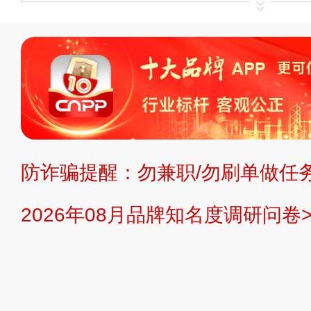
申请删除>>
平台自有内容（文字、
标、LOGO 等）知识产权归本站所
复制、转载、商用。本站不生产产品
不代理、不招商、不提供中介服务。
持投资购买的观点或意见，页面信息
防诈骗提醒：勿兼职/勿刷单做任务
提交说明：
快速提交发布>>
提交品
2026年08月品牌知名度调研问卷>