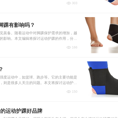
303
脚踝有影响吗？
见装备。随着运动中对脚踝保护需求的增加，越
的影响。本文编辑将探讨运动护踝的作用，分析
角度分析，帮助读者了...
166
？
强度运动中，如篮球、跑步等。它的主要功能是
，则是很多人关注的问题。本文将探讨运动护踝
高运动安全性。小编认...
150
择的运动护踝好品牌