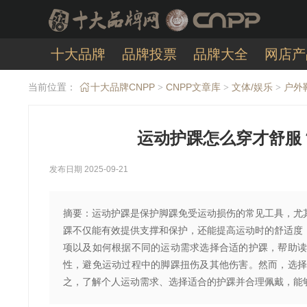
十大品牌
品牌投票
品牌大全
网店产
当前位置：
十大品牌CNPP
CNPP文章库
文体/娱乐
户外
>
>
>
运动护踝怎么穿才舒服
发布日期 2025-09-21
摘要：运动护踝是保护脚踝免受运动损伤的常见工具，尤
踝不仅能有效提供支撑和保护，还能提高运动时的舒适度
项以及如何根据不同的运动需求选择合适的护踝，帮助读
性，避免运动过程中的脚踝扭伤及其他伤害。然而，选择
之，了解个人运动需求、选择适合的护踝并合理佩戴，能