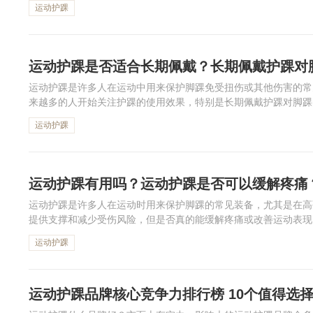
运动护踝
运动护踝是否适合长期佩戴？长期佩戴护踝对
运动护踝是许多人在运动中用来保护脚踝免受扭伤或其他伤害的常
来越多的人开始关注护踝的使用效果，特别是长期佩戴护踝对脚踝
长期佩戴是否适合，以及它对脚踝健康可能带来的影响。通过科学的
运动护踝
运动护踝有用吗？运动护踝是否可以缓解疼痛
运动护踝是许多人在运动时用来保护脚踝的常见装备，尤其是在高
提供支撑和减少受伤风险，但是否真的能缓解疼痛或改善运动表现
的作用原理、是否有效缓解疼痛以及如何通过正确使用运动护踝来提
运动护踝
运动护踝品牌核心竞争力排行榜 10个值得选