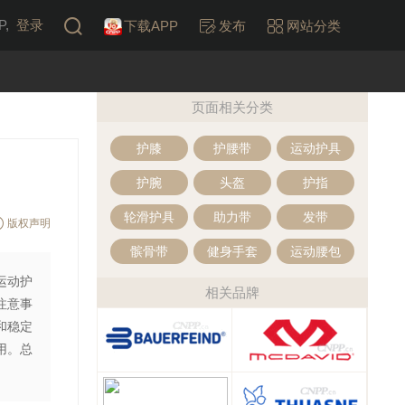
,
登录
下载APP
发布
网站分类
页面相关分类
护膝
护腰带
运动护具
护腕
头盔
护指
轮滑护具
助力带
发带
版权声明
髌骨带
健身手套
运动腰包
运动护
相关品牌
注意事
和稳定
用。总