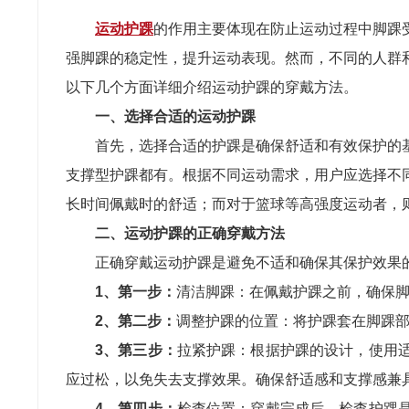
运动护踝
的作用主要体现在防止运动过程中脚踝
强脚踝的稳定性，提升运动表现。然而，不同的人群
以下几个方面详细介绍运动护踝的穿戴方法。
一、选择合适的运动护踝
首先，选择合适的护踝是确保舒适和有效保护的
支撑型护踝都有。根据不同运动需求，用户应选择不
长时间佩戴时的舒适；而对于篮球等高强度运动者，
二、运动护踝的正确穿戴方法
正确穿戴运动护踝是避免不适和确保其保护效果
1、第一步：
清洁脚踝：在佩戴护踝之前，确保
2、第二步：
调整护踝的位置：将护踝套在脚踝
3、第三步：
拉紧护踝：根据护踝的设计，使用
应过松，以免失去支撑效果。确保舒适感和支撑感兼
4、第四步：
检查位置：穿戴完成后，检查护踝