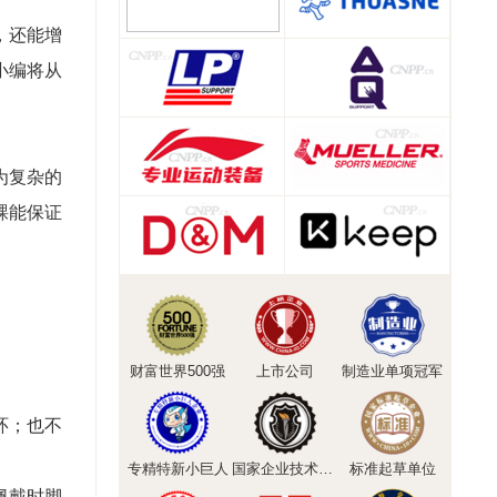
，还能增
小编将从
为复杂的
踝能保证
。
财富世界500强
上市公司
制造业单项冠军
环；也不
专精特新小巨人
国家企业技术中心
标准起草单位
佩戴时脚