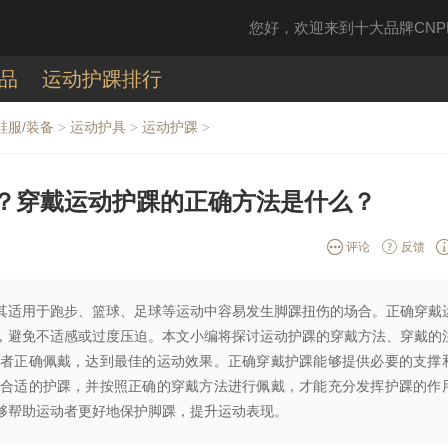
您好，欢迎来到十大品牌CNPP
品
运动护踝排行
鞋服/装备
运动护具
运动护踝
>
>
>
？穿戴运动护踝的正确方法是什么？
评论
反馈
其适用于跑步、篮球、足球等运动中容易发生脚踝扭伤的场合。正确穿戴
，避免不适感或过度压迫。本文小编将探讨运动护踝的穿戴方法、穿戴的
者正确佩戴，达到最佳的运动效果。正确穿戴护踝能够提供必要的支撑
合适的护踝，并按照正确的穿戴方法进行佩戴，才能充分发挥护踝的作
够帮助运动者更好地保护脚踝，提升运动表现。