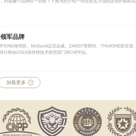
，到底哪个品牌好一些呢？下面为您介绍一些综合实力强的运动护踝好品
业领军品牌
EIND保而防、McDavid迈克达威、ZAMST赞斯特、THUASNE拓安诺
排行榜由CN10排排榜技术研究部门和CNPP品...
加载更多