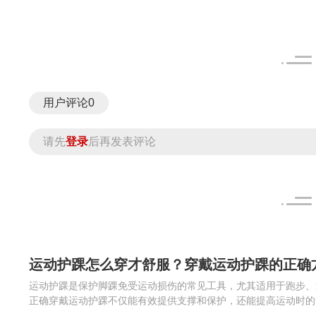
用户评论
0
请先
登录
后再发表评论
运动护踝怎么穿才舒服？穿戴运动护踝的正确
运动护踝是保护脚踝免受运动损伤的常见工具，尤其适用于跑步、
正确穿戴运动护踝不仅能有效提供支撑和保护，还能提高运动时的
讨运动护踝的穿戴方法、穿戴的注意事项以及如何根据不同的运动需