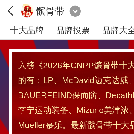
髌骨带
十大品牌
品牌投票
品牌大
入榜《2026年CNPP髌骨带
的有：LP、McDavid迈克达威
BAUERFEIND保而防、Decat
李宁运动装备、Mizuno美津浓
Mueller慕乐。最新髌骨带十大