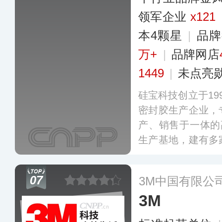
领军企业
x121
本4颗星
|
品牌
万+
|
品牌网店
1449
|
未点亮
硅宝科技创立于19
密封胶生产企业，
产、销售于一体的
生产基地，建有多
利，主导和参与制
准，其产品广泛应
07
3M中国有限公
光伏太阳能、电子
3M
汽车制造等领域。