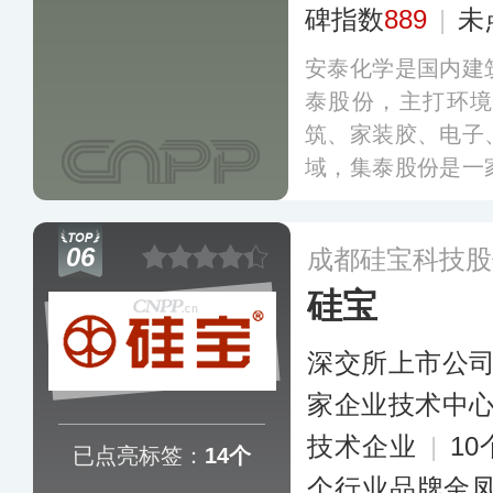
碑指数
889
|
未
安泰化学是国内建
泰股份，主打环
筑、家装胶、电子
域，集泰股份是一
环保涂料的生产型上
9），公司拥有“绿
06
成都硅宝科技股
验室，具备较强的
硅宝
多
深交所上市公
家企业技术中
技术企业
|
1
已点亮标签：
14个
个行业品牌金