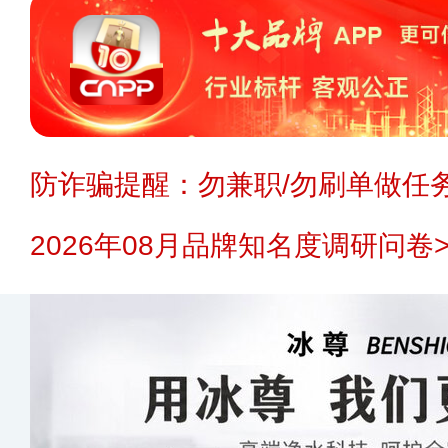
防诈骗提醒：勿兼职/勿刷单做任务
2026年08月品牌知名度调研问卷>