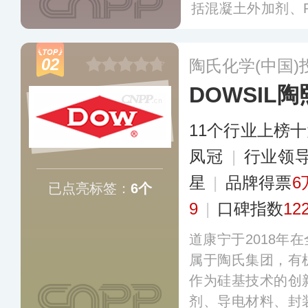
括混凝土外加剂、
封胶、各类工业地
补材料等一系列化
02
陶氏化学(中国
业制造领域提供服
DOWSIL陶
汽车维修、交通运
降噪和结构加固的
11个行业上榜
供防水密封解决方
提供创新设计和系
凤冠
|
行业领
星
|
品牌得票
6
已点亮标签：
6个
9
|
口碑指数
12
道康宁于2018年在
属于陶氏集团，有
作为硅基技术的创
剂、导电材料、封