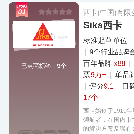
01
西卡(中国)有限
Sika西卡
标准起草单位
|
9个行业品牌
百年品牌
x88
|
已点亮标签：
9个
票
9万+
|
单品
|
评分
9.1
|
口
17个
西卡始创于1910
领航者，在国内市
的解决方案及强有