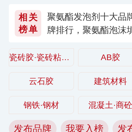
聚氨酯发泡剂十大品
相关
榜单
牌排行，聚氨酯泡沫
〈2026〉
瓷砖胶·瓷砖粘结剂
AB胶
云石胶
建筑材料
钢铁·钢材
混凝土·商
发布品牌
我要入榜
发