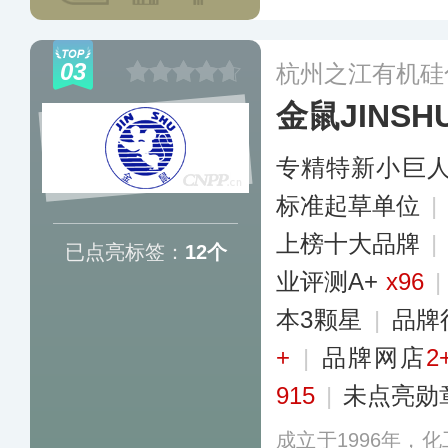
与电子消费品、汽
施、家庭及个人护
03
杭州之江有机硅
金鼠JINSH
专精特新小巨
标准起草单位
|
上榜十大品牌
|
已点亮标签：
12个
业评测A+
x96
|
本3颗星
|
品牌
+
|
品牌网店
2
915
|
未点亮勋
成立于1996年，