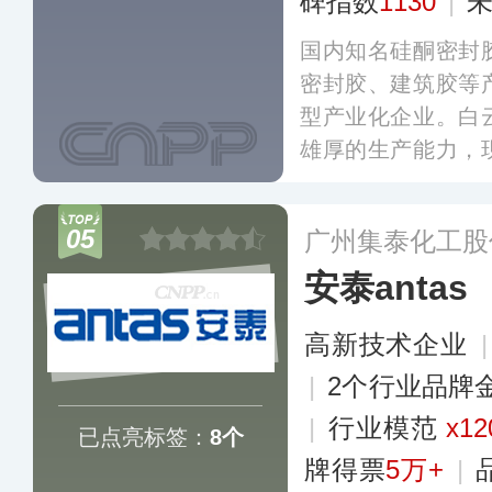
碑指数
1130
|
国内知名硅酮密封
密封胶、建筑胶等
型产业化企业。白
雄厚的生产能力，
主知识产权，旗下
品类而广销于全国
05
广州集泰化工股
安泰antas
高新技术企业
|
2个行业品牌
|
行业模范
x12
已点亮标签：
8个
牌得票
5万+
|