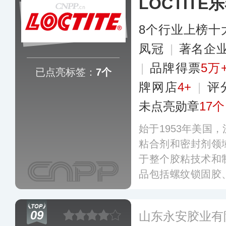
LOCTITE
8个行业上榜十
凤冠
|
著名企
|
品牌得票
5万
已点亮标签：
7个
牌网店
4+
|
评
未点亮勋章
17个
始于1953年美国
粘合剂和密封剂领
于整个胶粘技术和
品包括螺纹锁固胶
圆柱固持胶、瞬干
应用于电子、汽车
09
山东永安胶业有
域，以优质、高效