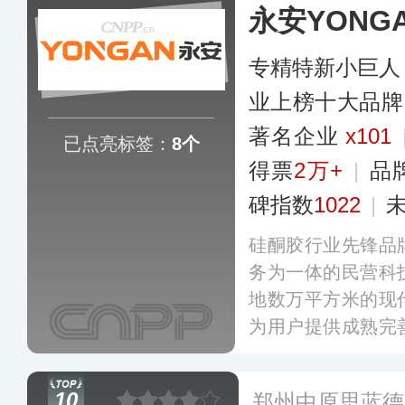
永安YONG
多
专精特新小巨人
业上榜十大品牌
著名企业
x101
已点亮标签：
8个
得票
2万+
|
品
碑指数
1022
|
硅酮胶行业先锋品
务为一体的民营科
地数万平方米的现
为用户提供成熟完
前年生产能力达十
筑、环保家装、电
10
郑州中原思蓝德