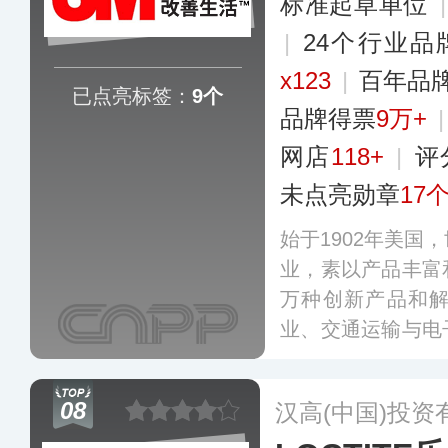
标准起草单位
|
24个行业品
x123
|
百年品
已点亮标签：
9个
品牌得票
9万+
网店
118+
|
评
未点亮勋章
17
始于1902年美国
业，素以产品丰富
万种创新产品和
业、交通运输与电
门，产品覆盖运输
通信、家用产品等
08
汉高(中国)投资