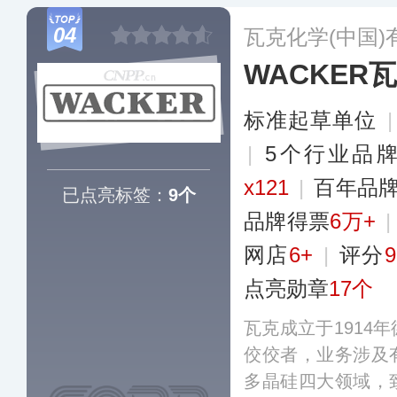
补材料等一系列化
04
瓦克化学(中国)
业制造领域提供服
WACKER
汽车维修、交通运
降噪和结构加固的
标准起草单位
供防水密封解决方
提供创新设计和系
|
5个行业品
x121
|
百年品
已点亮标签：
9个
品牌得票
6万+
网店
6+
|
评分
9
点亮勋章
17个
瓦克成立于1914
佼佼者，业务涉及
多晶硅四大领域，