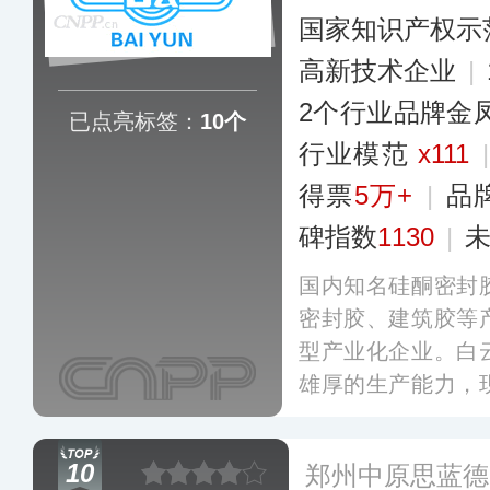
国家知识产权示
高新技术企业
|
2个行业品牌金
已点亮标签：
10个
行业模范
x111
得票
5万+
|
品
碑指数
1130
|
国内知名硅酮密封
密封胶、建筑胶等
型产业化企业。白
雄厚的生产能力，
主知识产权，旗下
品类而广销于全国
10
郑州中原思蓝德