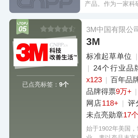
产品。作为一家科
数千项专利技术，
销商网络遍布全球
05
3M中国有限公
3M
标准起草单位
|
24个行业品
x123
|
百年品
已点亮标签：
9个
品牌得票
9万+
网店
118+
|
评
未点亮勋章
17
始于1902年美国
业，素以产品丰富