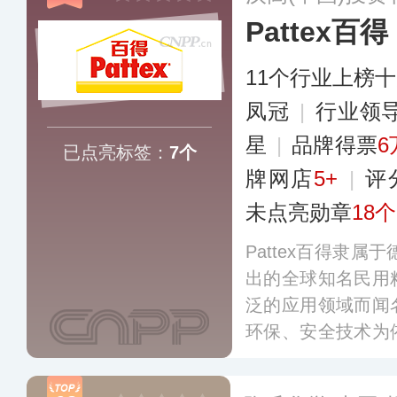
Pattex百得
11个行业上榜
凤冠
|
行业领
星
|
品牌得票
6
已点亮标签：
7个
牌网店
5+
|
评
未点亮勋章
18个
Pattex百得隶属
出的全球知名民用
泛的应用领域而闻
环保、安全技术为
白胶、万能胶，免
于广大业主、工匠、