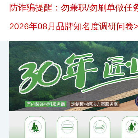
防诈骗提醒：勿兼职/勿刷单做任务
2026年08月品牌知名度调研问卷>