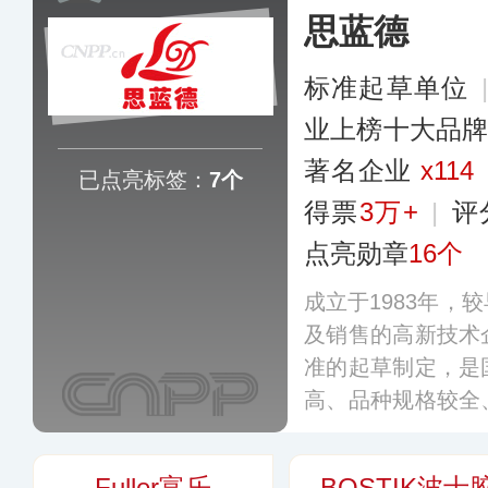
思蓝德
标准起草单位
业上榜十大品
著名企业
x114
已点亮标签：
7个
得票
3万+
|
评
点亮勋章
16个
成立于1983年，
及销售的高新技术
准的起草制定，是
高、品种规格较全
品涵盖聚硫、硅酮
等多个系列，广泛
Fuller富乐
BOSTIK波士