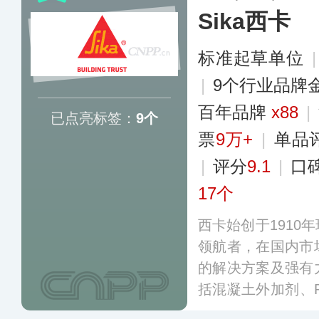
Sika西卡
标准起草单位
|
9个行业品牌
百年品牌
x88
|
已点亮标签：
9个
票
9万+
|
单品
|
评分
9.1
|
口
17个
西卡始创于1910
领航者，在国内市
的解决方案及强有
括混凝土外加剂、
封胶、各类工业地