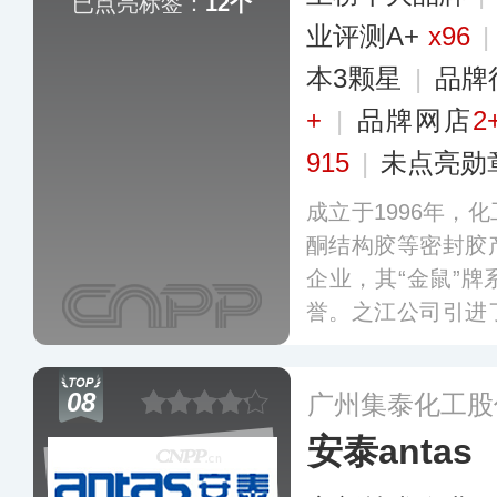
已点亮标签：
12个
业评测A+
x96
|
本3颗星
|
品牌
+
|
品牌网店
2
915
|
未点亮勋
成立于1996年，
酮结构胶等密封胶
企业，其“金鼠”
誉。之江公司引进
设备，目前主要为
业提供专业的密封
08
广州集泰化工股
安泰antas