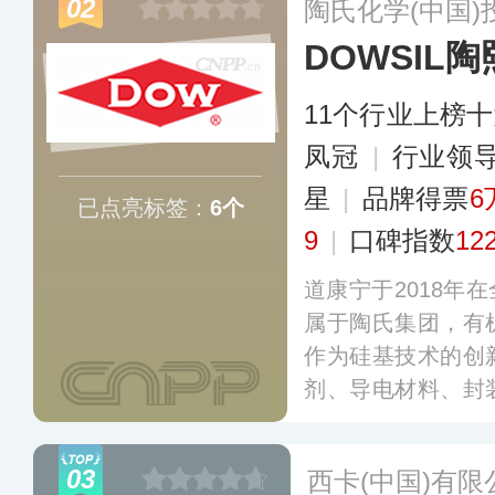
02
陶氏化学(中国
DOWSIL陶
11个行业上榜
凤冠
|
行业领
星
|
品牌得票
6
已点亮标签：
6个
9
|
口碑指数
12
道康宁于2018年在
属于陶氏集团，有
作为硅基技术的创
剂、导电材料、封
与电子消费品、汽
施、家庭及个人护
03
西卡(中国)有限