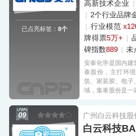
高新技术企业
|
2个行业品牌
|
行业模范
x12
已点亮标签：
8个
牌得票
5万+
|
碑指数
889
|
未
安泰化学是国内建
泰股份，主打环
筑、家装胶、电子
域，集泰股份是一
环保涂料的生产型上
9），公司拥有“绿
09
广州白云科技股
验室，具备较强的
白云科技BAI
多