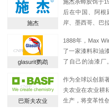
施杰杀蟑胶饵于1
后在中国、阿根
岸、墨西哥、巴
施杰
将在许多其它国
1888年，Max W
为氟蚁腙（Hydrame
了一家漆料和油
了自己的油漆厂
glasurit鹦鹉
Max Winkel
作为全球以创新
统一名称。于是，在
夫农业在农业耕耘
生产，将变革性
巴斯夫农业