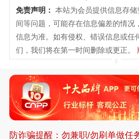
免责声明：
本站为会员提供信息存储
间等问题，可能存在信息偏差的情况
信息为准。如有侵权、错误信息或任
们，我们将在第一时间删除或更正。
申请删除>>
平台自有内容（文字、
标、LOGO 等）知识产权归本站所
复制、转载、商用。本站不生产产品
不代理、不招商、不提供中介服务。
持投资购买的观点或意见，页面信息
防诈骗提醒：勿兼职/勿刷单做任务
提交说明：
快速提交发布>>
提交品