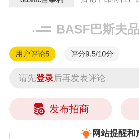
案、农业解决方
汽车油漆产品，如百事
BASF巴斯夫
用户评论
5
评分9.5/10分
请先
登录
后再发表评论
发布招商
网站提醒和