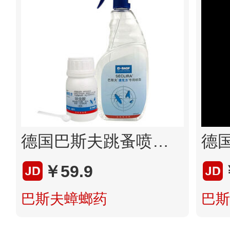
德国巴斯夫跳蚤喷雾蟑螂药灭杀蟑螂克星强力杀蟑神器非厨房喷雾胶饵5g+10g
￥59.9
巴斯夫蟑螂药
巴斯