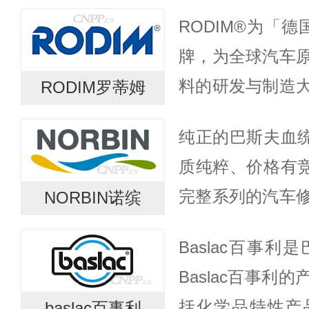
斯夫农业将创新
RODIM®为「德
数字化工具与种
牌，为全球汽车原
经验紧密...
料的研发与制造大
RODIM罗蒂姆
制造至其保护车
纯正的巴斯夫血
独厚的优势，是
质纯粹、价格有
车...
完整系列的汽车
NORBIN诺缤
成本，又可提高
Baslac百事
性能稳定、易于
Baslac百事利
人士带来质...
括化学品特性产
baslac百事利