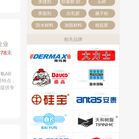
美缝剂
防霉胶·防霉美容胶
石材
界面剂
白乳胶
腻子粉
防水材料
加固材料
植筋胶
相关品牌
企业
278
未
氧AB
要特点，
域提供专