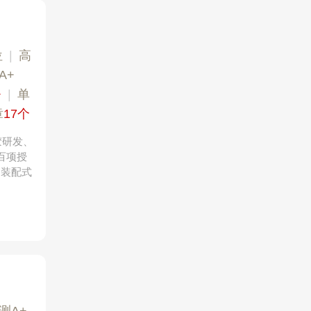
位
|
高
A+
+
|
单
章
17个
胶研发、
百项授
、装配式