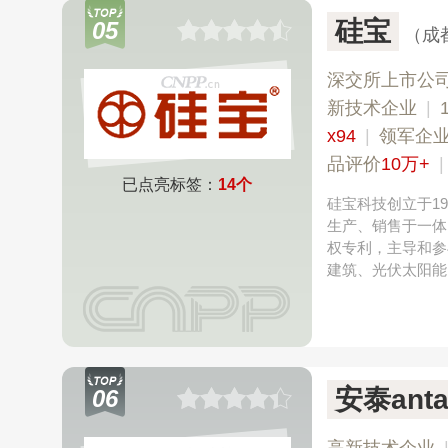
硅宝
05
（成
深交所上市公
新技术企业
|
x94
|
领军企
品评价
10万+
已点亮标签：
14个
硅宝科技创立于1
生产、销售于一体
权专利，主导和参
建筑、光伏太阳能
安泰anta
06