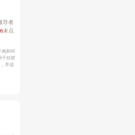
领导者
6
未点
不饱和环
B干挂胶
筑，并远