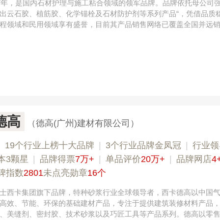
97年，是国内石材护理与施工粘合领域的领军品牌。品牌依托母公司
出云石胶、植筋胶、化学锚栓及石材防护剂等系列产品“，凭借品质
程领域和民用领域享有盛誉，目前其产品销售网络已覆盖全国并远
德高
（德高(广州)建材有限公司）
|
19个行业上榜十大品牌
|
3个行业品牌金凤冠
|
行业领
本3颗星
|
品牌得票
7万+
|
单品评价
20万+
|
品牌网店
4
碑指数
2801
未点亮勋章
16个
士西卡集团旗下品牌，特种砂浆行业全球领导者，西卡德高以中国
高效、节能、环保的基础建材产品，专注于提供建筑装修材料产品
、美缝剂、密封胶、技术砂浆以及巧匠工具等产品系列。德高以零