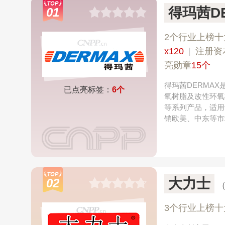
得玛茜D
01
2个行业上榜十
x120
|
注册资
亮勋章
15个
得玛茜DERMA
已点亮标签：
6个
氧树脂及改性环氧
等系列产品，适用
销欧美、中东等市
大力士
02
3个行业上榜十