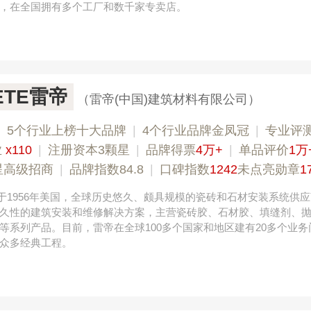
，在全国拥有多个工厂和数千家专卖店。
RETE雷帝
（雷帝(中国)建筑材料有限公司）
|
5个行业上榜十大品牌
|
4个行业品牌金凤冠
|
专业评测
业
x110
|
注册资本3颗星
|
品牌得票
4万+
|
单品评价
1万
星高级招商
|
品牌指数84.8
|
口碑指数
1242
未点亮勋章
1
雷帝成立于1956年美国，全球历史悠久、颇具规模的瓷砖和石材安装系统供
久性的建筑安装和维修解决方案，主营瓷砖胶、石材胶、填缝剂、
等系列产品。目前，雷帝在全球100多个国家和地区建有20多个业务
众多经典工程。