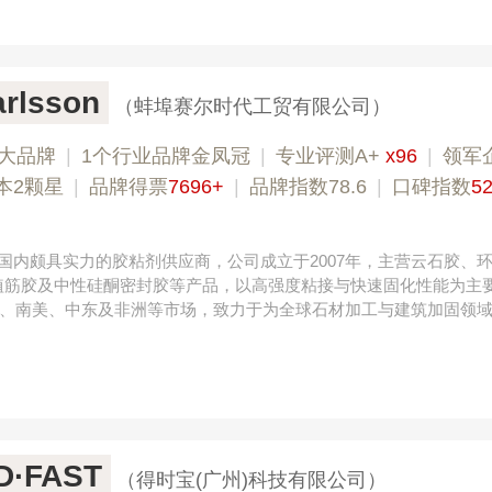
lsson
（蚌埠赛尔时代工贸有限公司）
大品牌
|
1个行业品牌金凤冠
|
专业评测A+
x96
|
领军
本2颗星
|
品牌得票
7696+
|
品牌指数78.6
|
口碑指数
5
on是国内颇具实力的胶粘剂供应商，公司成立于2007年，主营云石胶、环
植筋胶及中性硅酮密封胶等产品，以高强度粘接与快速固化性能为主
、南美、中东及非洲等市场，致力于为全球石材加工与建筑加固领
·FAST
（得时宝(广州)科技有限公司）