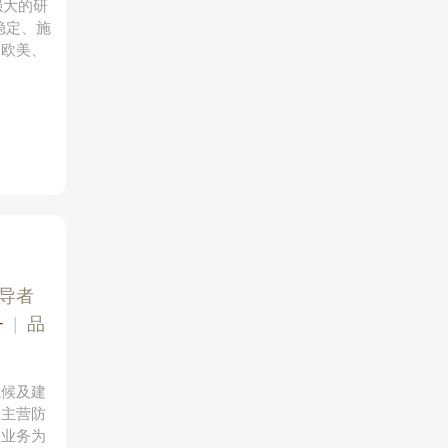
强大的研
稳定、施
销欧美、
导者
+
|
品
气候及建
，主营防
售业务为