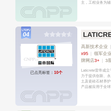
主，工程业务为辅
LATIC
04
高新技术企业
x95
|
领军企
牌网店
3+
|
3
Laticrete
已点亮标签：
10个
力于提供创新、永
土及瓷砖石材养护
产品被应用于全球