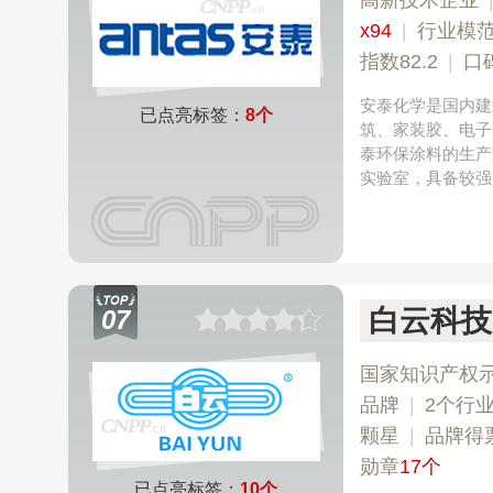
高新技术企业
x94
|
行业模
指数82.2
|
口
安泰化学是国内建
已点亮标签：
8个
筑、家装胶、电子
泰环保涂料的生产型
实验室，具备较强
白云科技B
07
国家知识产权
品牌
|
2个行
颗星
|
品牌得
勋章
17个
已点亮标签：
10个