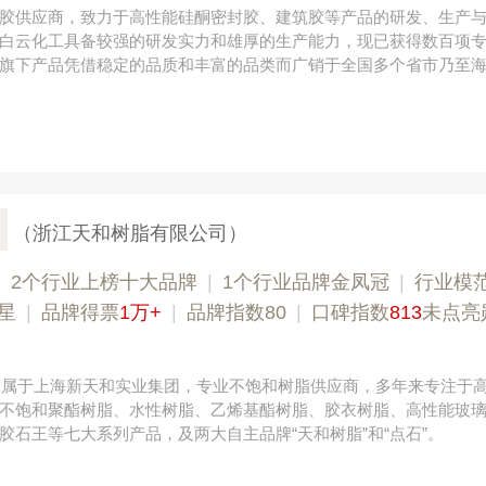
胶供应商，致力于高性能硅酮密封胶、建筑胶等产品的研发、生产
白云化工具备较强的研发实力和雄厚的生产能力，现已获得数百项
旗下产品凭借稳定的品质和丰富的品类而广销于全国多个省市乃至
（浙江天和树脂有限公司）
|
2个行业上榜十大品牌
|
1个行业品牌金凤冠
|
行业模
星
|
品牌得票
1万+
|
品牌指数80
|
口碑指数
813
未点亮
，隶属于上海新天和实业集团，专业不饱和树脂供应商，多年来专注于
不饱和聚酯树脂、水性树脂、乙烯基酯树脂、胶衣树脂、高性能玻
胶石王等七大系列产品，及两大自主品牌“天和树脂”和“点石”。