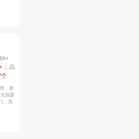
A+
+
|
品
7个
应商，致
抛光混凝
门，其