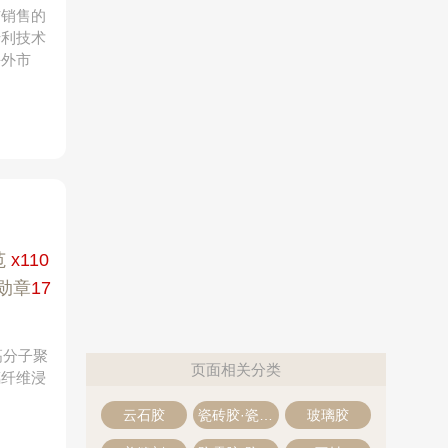
与销售的
专利技术
海外市
范
x110
勋章
17
高分子聚
页面相关分类
璃纤维浸
云石胶
瓷砖胶·瓷砖粘结剂
玻璃胶