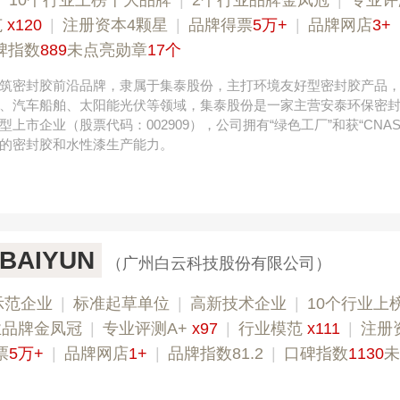
|
10个行业上榜十大品牌
|
2个行业品牌金凤冠
|
专业评
范
x120
|
注册资本4颗星
|
品牌得票
5万+
|
品牌网店
3+
碑指数
889
未点亮勋章
17个
筑密封胶前沿品牌，隶属于集泰股份，主打环境友好型密封胶产品
、汽车船舶、太阳能光伏等领域，集泰股份是一家主营安泰环保密
上市企业（股票代码：002909），公司拥有“绿色工厂”和获“CNAS
的密封胶和水性漆生产能力。
AIYUN
（广州白云科技股份有限公司）
示范企业
|
标准起草单位
|
高新技术企业
|
10个行业上
业品牌金凤冠
|
专业评测A+
x97
|
行业模范
x111
|
注册
票
5万+
|
品牌网店
1+
|
品牌指数81.2
|
口碑指数
1130
未