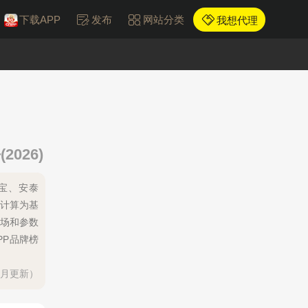
下载APP
发布
网站分类
我想代理
026)
硅宝、安泰
计计算为基
场和参数
PP品牌榜
每月更新）