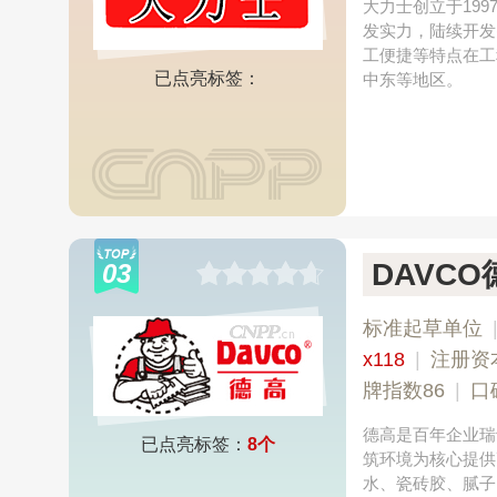
大力士创立于19
发实力，陆续开发
工便捷等特点在工
已点亮标签：
中东等地区。
DAVCO
03
标准起草单位
x118
|
注册资
牌指数86
|
口
德高是百年企业瑞
已点亮标签：
8个
筑环境为核心提供
水、瓷砖胶、腻子