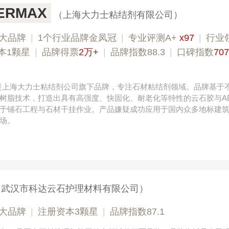
ERMAX
（上海大力士粘结剂有限公司）
大品牌
|
1个行业品牌金凤冠
|
专业评测A+
x97
|
行业
本1颗星
|
品牌得票
2万+
|
品牌指数88.3
|
口碑指数
707
X是上海大力士粘结剂公司旗下品牌，专注石材粘结剂领域。品牌基于
树脂技术，打造出具有高强度、快固化、耐老化等特性的云石胶与A
于铺石工程与石材干挂作业。产品嫌疑成功应用于国内众多地标建
场。
（武汉市科达云石护理材料有限公司）
大品牌
|
注册资本3颗星
|
品牌指数87.1