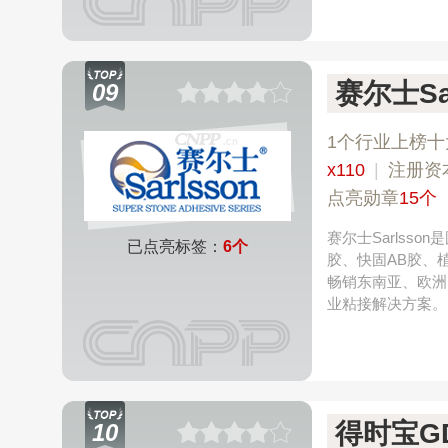
赛尔士Sar
09
1个行业上榜十
x110
|
注册资
点亮勋章
15个
赛尔士Sarlss
已点亮标签：
6个
胶、快固AB胶、
畅销东南亚、欧洲
业粘接解决方案。
得时宝GD
10