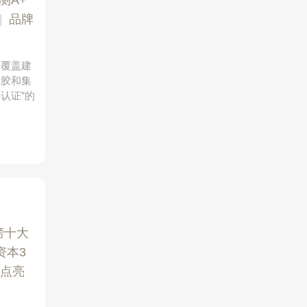
测A+
|
品牌
，覆盖建
封胶和集
认证”的
榜十大
资本3
点亮