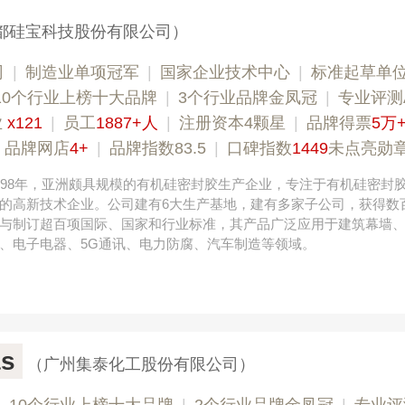
都硅宝科技股份有限公司）
司
|
制造业单项冠军
|
国家企业技术中心
|
标准起草单
10个行业上榜十大品牌
|
3个行业品牌金凤冠
|
专业评测
业
x121
|
员工
1887+人
|
注册资本4颗星
|
品牌得票
5万
|
品牌网店
4+
|
品牌指数83.5
|
口碑指数
1449
未点亮勋
998年，亚洲颇具规模的有机硅密封胶生产企业，专注于有机硅密封
的高新技术企业。公司建有6大生产基地，建有多家子公司，获得数
与制订超百项国际、国家和行业标准，其产品广泛应用于建筑幕墙
、电子电器、5G通讯、电力防腐、汽车制造等领域。
s
（广州集泰化工股份有限公司）