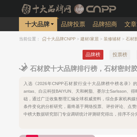
十大品牌
品牌投票
品牌招商
文章
当前位置：
十大品牌CNPP
建材/家居
装修辅材
石材
>
>
>
品牌榜
投票榜
石材胶十大品牌排行榜，石材密封胶-
入选《2026年CNPP石材胶行业十大品牌榜中榜名录》的有
antas、白云科技BAIYUN、天和树脂、赛尔士Sarlss
础，通过广泛收集整理汇编全球权威资料，综合多家机构媒
条件变化的分析研究，最终基于网络投票、评价评论、点赞
中榜大数据研究部门专业调研统计评测研究得出，排序不分