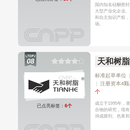
国内知名硅酮密封
大型产业化企业。
和自主知识产权，
场。
天和树脂
08
标准起草单位
|
注册资本4颗
个
成立于1995年
已点亮标签：
6个
合物的研究，现有
润成膜剂、色浆和