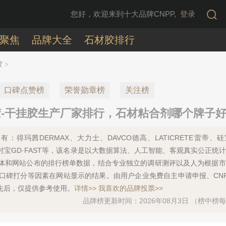
您好，欢迎来到十大品牌CNPP,
登录
聚焦
品牌大全
石材胶排行
胶
>
口碑点赞榜
荣誉勋章榜
关注榜
干挂胶生产厂家排行，石材粘合剂哪个牌子好(2
：得玛茜DERMAX、大力士、DAVCO德高、LATICRETE雷帝、
on、得时宝GD·FAST等，该名录是以大数据算法、人工智能、客观真实公正统
体和网站公布的排行榜单数据，结合专业独立的调研测评以及人为根据市
口碑打分等因素在网站显示的结果。由用户企业免费自主申请申报、CN
先后，仅提供参考使用。
详情>>
我喜欢的品牌投票>>
品牌榜更新时间：2026年08月3日 （榜中榜