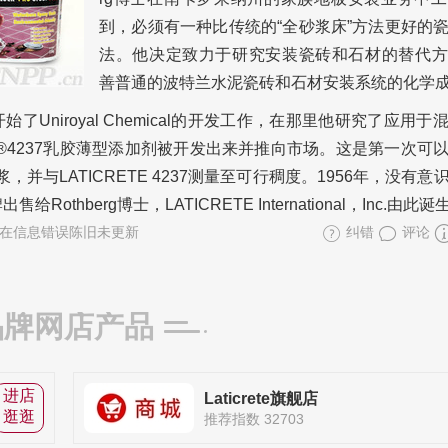
到，必须有一种比传统的“全砂浆床”方法更好的
法。他决定致力于研究安装瓷砖和石材的替代方
善普通的波特兰水泥瓷砖和石材安装系统的化学
始了Uniroyal Chemical的开发工作，在那里他研究了应用
E®4237乳胶薄型添加剂被开发出来并推向市场。这是第一次可
并与LATICRETE 4237测量至可行稠度。1956年，没有意
Rothberg博士，LATICRETE International，Inc.由此诞
在信息错误陈旧未更新
纠错
评论
品牌网店产品
进店
Laticrete旗舰店
逛逛
推荐指数 32703