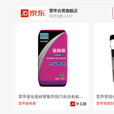
雷帝自营旗舰店
推荐指数 2432
雷帝玻化瓷砖胶黏剂强力粘合粘贴大理石材地砖墙砖黏贴瓷砖脱落修复 白色
雷帝瓷砖胶
雷帝填缝剂
￥138