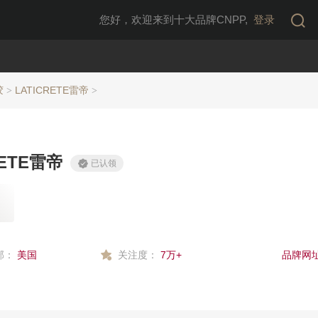
您好，欢迎来到十大品牌CNPP,
登录
胶
LATICRETE雷帝
>
>
RETE雷帝
已认领
部：
美国
关注度：
7万+
品牌网址