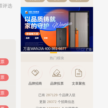
票评选
亚通Aton 400-636-1218
伟业ENF
广告
热门模块
投票
投票
品牌招商
品牌投票
文章聚焦
投票
已有
287129
个品牌入驻
更新
28372
个招商信息