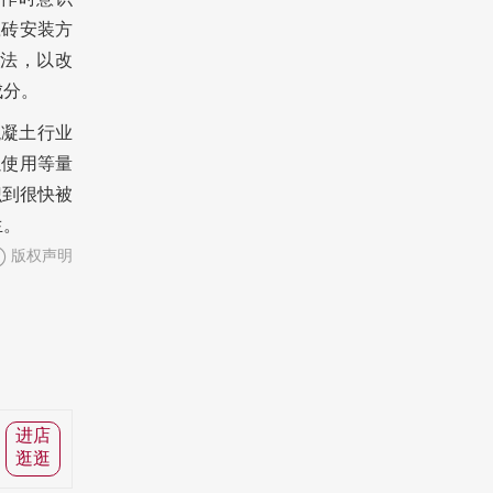
瓷砖安装方
法，以改
成分。
于混凝土行业
以使用等量
识到很快被
生。
版权声明
进店
逛逛