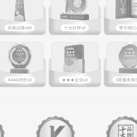
经典品牌x69
十分好评x0
赞不绝口x
AAAA评价x0
★★★企业x0
3星服务单位