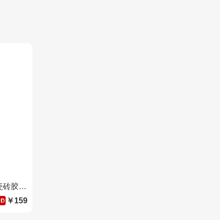
雷帝C2TE等级陶瓷大板强力瓷砖胶黏剂环保抗开裂玻化砖岩板上墙抗滑移 更多颜色咨询客服
￥159