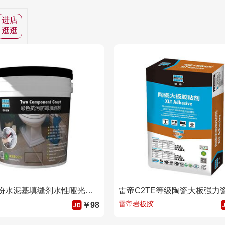
进店
逛逛
雷帝双组份水泥基填缝剂水性哑光美缝剂室外户外卫生间厨房地暖地砖瓷砖木纹砖防水防霉勾缝剂 1644象牙白
雷帝岩板胶
￥98