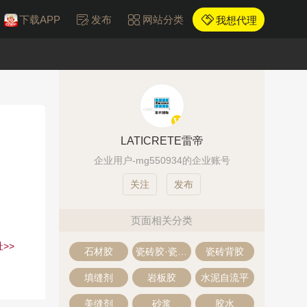
下载APP
发布
网站分类
我想代理
LATICRETE雷帝
企业用户-mg550934的企业账号
发布
页面相关分类
>>
石材胶
瓷砖胶·瓷砖粘结剂
瓷砖背胶
填缝剂
岩板胶
水泥自流平
美缝剂
砂浆
胶水