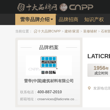
雷帝品牌介绍
品牌招商
知识产权
当前位置：
十大品牌CNPP
建材/家居
装修辅材
石材
>
>
>
品牌档案
LATIC
1956
年
成立时间
雷帝(中国)建筑材料有限公司
发源地/总
400-887-2010
联系电话：
邮箱地址：
cnservices@laticrete.com.cn