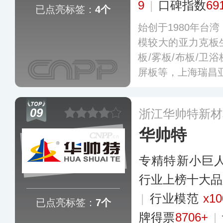
9
|
口碑指数
69
已点亮标签：
4个
始创于1980年台
模较大的亚力克板
板/雾板/布板/卫
屏板等，上海瑞昌
09
浙江华帅特新材
华帅特
专精特新小巨
行业上榜十大品
|
行业模范
x10
已点亮标签：
7个
牌得票
8706+
|