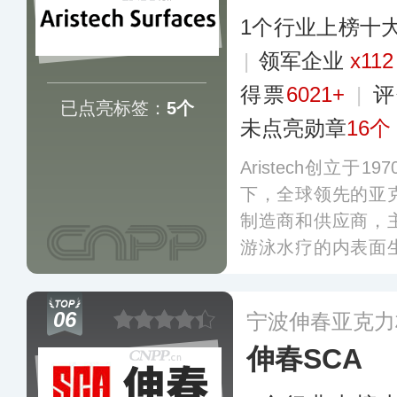
1个行业上榜十
|
领军企业
x112
得票
6021+
|
评
已点亮标签：
5个
未点亮勋章
16个
Aristech创立于
下，全球领先的亚
制造商和供应商，
游泳水疗的内表面
旗下拥有AVONI
泛的单元浇铸和连
06
宁波伸春亚克力
和所有类型（亚克
伸春SCA
体表面。
更多