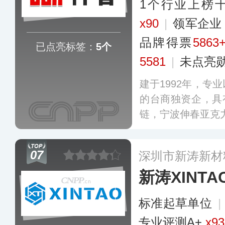
1个行业上榜
x90
|
领军企
品牌得票
5863
已点亮标签：
5个
5581
|
未点亮
建于1992年，专
的台商独资企，具
链，宁波伸春亚克
07
深圳市新涛新材
新涛XINTA
标准起草单位
|
专业评测A+
x93