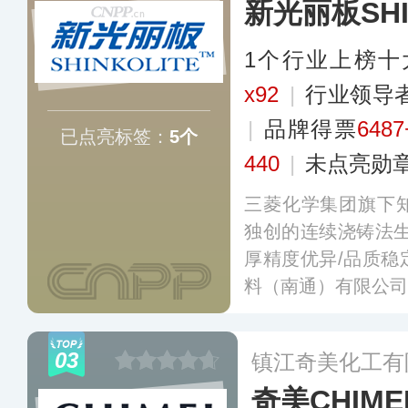
新光丽板SHI
1个行业上榜十
x92
|
行业领导
|
品牌得票
6487
已点亮标签：
5个
440
|
未点亮勋
三菱化学集团旗下
独创的连续浇铸法生
厚精度优异/品质稳
料（南通）有限公
03
镇江奇美化工有
奇美CHIME