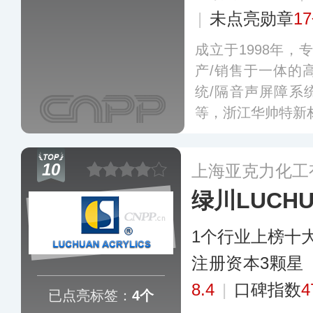
|
未点亮勋章
1
成立于1998年，
产/销售于一体的
统/隔音声屏障系统
等，浙江华帅特新
10
上海亚克力化工
绿川LUCHU
1个行业上榜十
注册资本3颗星
8.4
|
口碑指数
4
已点亮标签：
4个