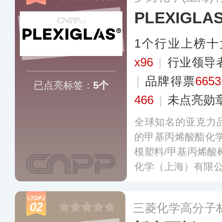
PLEXIGL
1个行业上榜十
x96
|
行业领导
|
品牌得票
6653
已点亮标签：
5个
466
|
未点亮勋
全球知名的亚克力
的甲基丙烯酸酯化
模塑料/甲基丙烯酸
化学（上海）有限
02
三菱化学高分子材