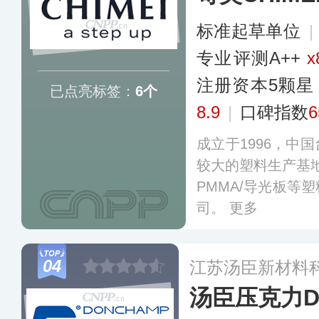
标准起草单位
|
专业​评测A++
x
注册资本5颗星
已点亮标签：
6个
8.9
|
口碑指数
6
成立于1996，中
较大的塑料生产基地，
PMMA/导光板等
司。
更多
04
江苏汤臣新材料
汤臣压克力D