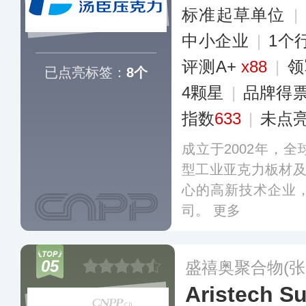
标准起草单位
|
中小企业
|
1个
评测A+
x88
|
领
已点亮标签：
8个
4颗星
|
品牌得
指数
633
|
未点
成立于2002年，
型工业亚克力板材及
心的高新技术企业
司。
更多
05
盛禧奥聚合物(张
Aristech S