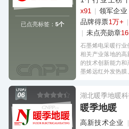
x91
|
领军企
品牌得票
1万+
已点亮标签：
5个
|
未点亮勋章
1
石墨烯电采暖行业
相关产业落地的高
的技术创新能力和
墨烯远红外发热膜
墨烯发热集成3D
用于多个住宅、写
06
湖北暖季地暖科
暖季地暖
高新技术企业