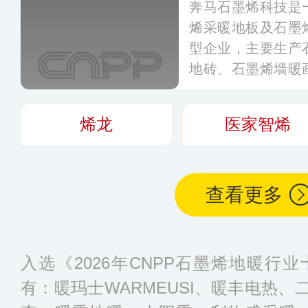
奔马石墨烯科技是
烯采暖地板及石墨
型企业，主要生产
地砖、石墨烯墙暖
暖、光波能量房、
的石墨烯舒适空间
烯龙
医家智烯
欧亚、澳洲等多个
墨烯装饰、采暖、
业知名企业。
更多
查看更多
入选《2026年CNPP石墨烯地暖行
有：暖玛士WARMEUSI、暖丰电热