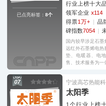
行业上榜十大
领军企业
x114
已点亮标签：
8个
得票
1万+
|
品
碑指数
7054
|
国内较早涉足石墨
远红外石墨烯电热
垫、电暖器、电
售、技术服务为一
下设有多个标准化
产管理体系和质量
07
宁波高芯热能科
市均设有分支机构
太阳季
1个行业上榜