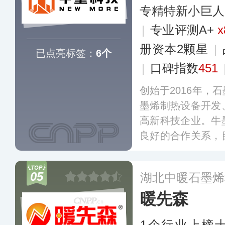
专精特新小巨人
|
专业评测A+
x
册资本2颗星
|
已点亮标签：
6个
|
口碑指数
451
创始于2016年，
墨烯制热设备开发
高新科技企业。牛
良好的合作关系，
自主知识产权，旗
全屋智能采暖、基
05
湖北中暖石墨烯
诸多领域
更多
暖先森
1个行业上榜