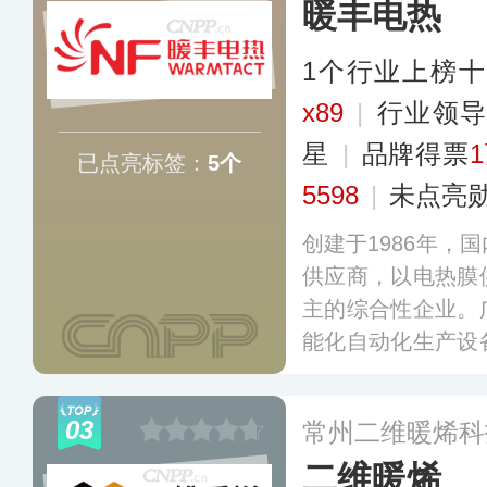
暖丰电热
1个行业上榜
x89
|
行业领
星
|
品牌得票
已点亮标签：
5个
5598
|
未点亮
创建于1986年，
供应商，以电热膜
主的综合性企业。
能化自动化生产设
达上亿片、超数千
暖电器产品现已远
03
常州二维暖烯科
多
二维暖烯