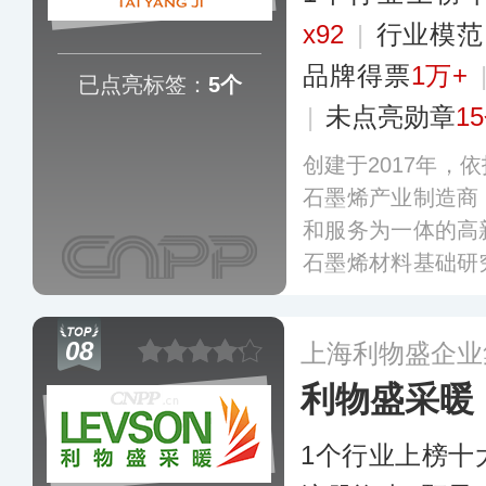
x92
|
行业模
品牌得票
1万+
已点亮标签：
5个
|
未点亮勋章
1
创建于2017年，
石墨烯产业制造商
和服务为一体的高
石墨烯材料基础研
加热衍生品开发，
经验，其产品在地
08
上海利物盛企业
更多
利物盛采暖
1个行业上榜十