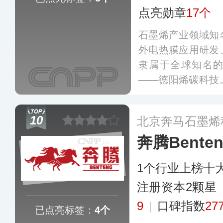
点亮勋章
17个
石墨烯产业领域知
外电热膜应用研发
隶属于全球知名
——德阳烯碳科技
工业设计、产品研
全产业链环节，旗
10
北京奔马石墨烯
毯、坐垫、地暖、
奔腾Benten
更多
1个行业上榜十
注册资本2颗星
9
|
口碑指数
27
已点亮标签：
4个