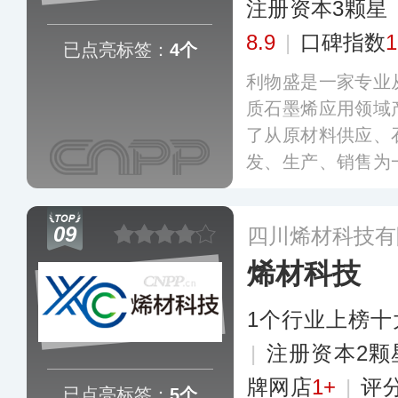
注册资本3颗星
8.9
|
口碑指数
1
已点亮标签：
4个
利物盛是一家专业
质石墨烯应用领域
了从原材料供应、
发、生产、销售为
建成了年产200
片生产线以及年产
09
四川烯材科技有
模块等生产线，产
烯材科技
用领域，业务覆盖
1个行业上榜十
|
注册资本2颗
牌网店
1+
|
评
已点亮标签：
5个