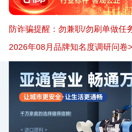
防诈骗提醒：勿兼职/勿刷单做任务
2026年08月品牌知名度调研问卷>