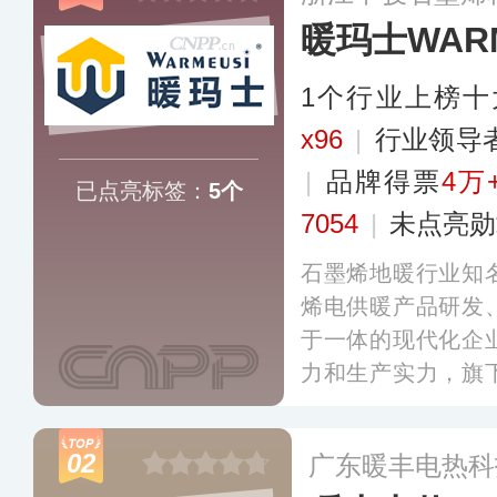
暖玛士WARM
1个行业上榜十
x96
|
行业领导
|
品牌得票
4万
已点亮标签：
5个
7054
|
未点亮勋
石墨烯地暖行业知
烯电供暖产品研发
于一体的现代化企
力和生产实力，旗
墙画、石墨烯发热
暖产品目前在全国
02
广东暖丰电热科