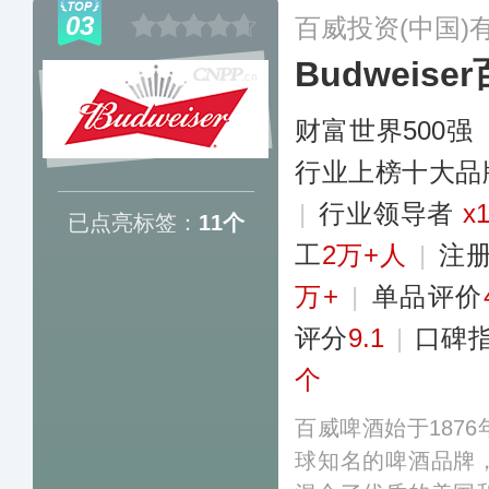
网络现已遍布海内
03
百威投资(中国)
Budweis
财富世界500强
行业上榜十大品
|
行业领导者
x
已点亮标签：
11个
工
2万+人
|
注
万+
|
单品评价
评分
9.1
|
口碑
个
百威啤酒始于187
球知名的啤酒品牌