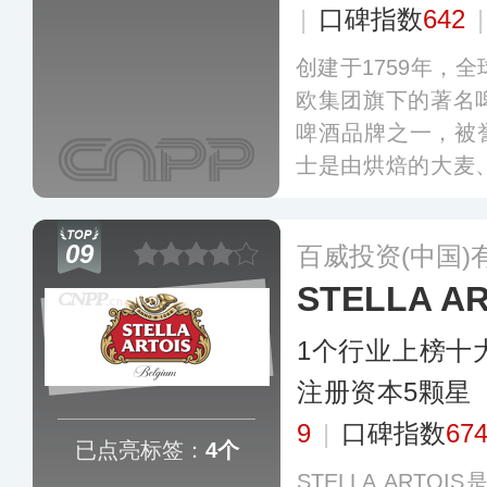
|
口碑指数
642
创建于1759年，
欧集团旗下的著名
啤酒品牌之一，被
士是由烘焙的大麦
料酿制而成，酒液
密，口感绵密、顺
09
百威投资(中国)
和麦芽香气，产品畅
STELLA AR
1个行业上榜十
注册资本5颗星
9
|
口碑指数
67
已点亮标签：
4个
STELLA ART