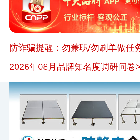
防诈骗提醒：勿兼职/勿刷单做任务
2026年08月品牌知名度调研问卷>