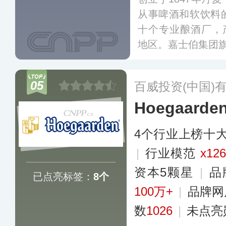
从事啤酒和软饮料
十个专业酿酒厂，
地区。嘉士伯集团
664、格林堡、
嘉士伯啤酒以其典型
05
百威投资(中国)
澄清甘醇而广受欢
Hoegaar
4个行业上榜十
|
行业模范
x126
资本5颗星
|
品
已点亮标签：
8个
100万+
|
品牌网
数
1026
|
未点亮