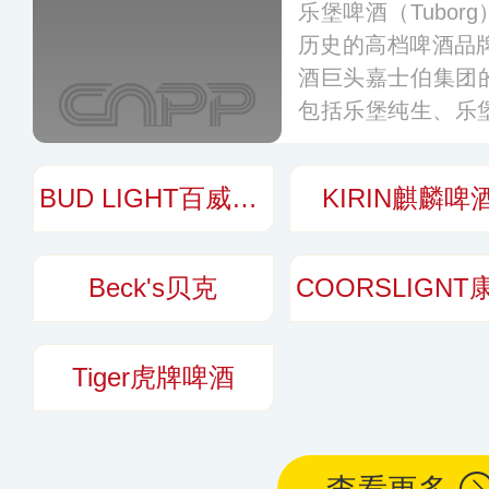
乐堡啤酒（Tubo
历史的高档啤酒品牌
酒巨头嘉士伯集团
包括乐堡纯生、乐
个国家及地区的市
口城市走向了世界
BUD LIGHT百威昕蓝
KIRIN麒麟啤
Beck's贝克
Tiger虎牌啤酒