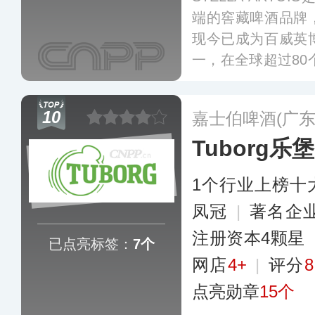
端的窖藏啤酒品牌
现今已成为百威英
一，在全球超过80
国内市场，取名“时
10
嘉士伯啤酒(广东
Tuborg乐
1个行业上榜十
凤冠
|
著名企
注册资本4颗星
已点亮标签：
7个
网店
4+
|
评分
8
点亮勋章
15个