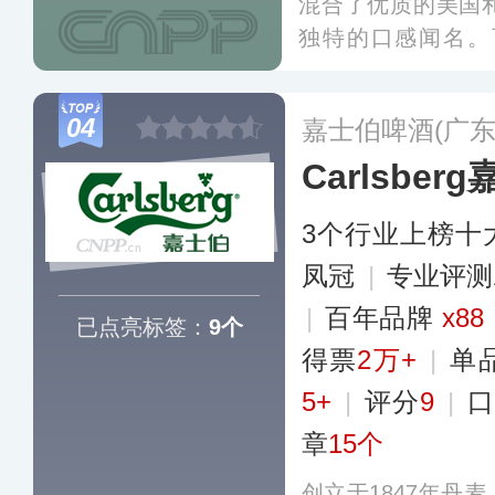
混合了优质的美国
独特的口感闻名。
业，旗下亚洲子公司
票代码：01876
04
嘉士伯啤酒(广东
及出售超过50个
Carlsber
代、科罗娜、福佳
3个行业上榜十
凤冠
|
专业评测
|
百年品牌
x88
已点亮标签：
9个
得票
2万+
|
单
5+
|
评分
9
|
章
15个
创立于1847年丹