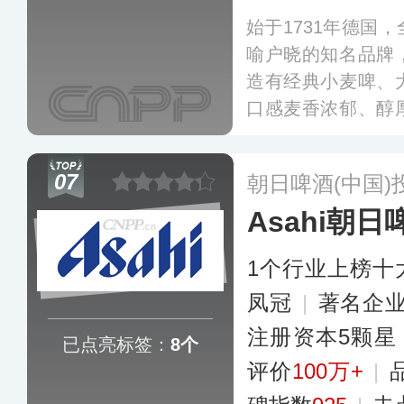
始于1731年德国
喻户晓的知名品牌
造有经典小麦啤、
口感麦香浓郁、醇
销往世界120多
由深圳市奥丁格啤
07
朝日啤酒(中国)
络遍布全国一二线
Asahi朝日
1个行业上榜十
凤冠
|
著名企
注册资本5颗星
已点亮标签：
8个
评价
100万+
|