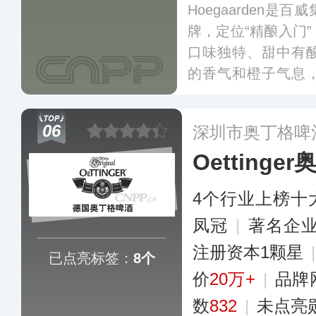
Hoegaarden
牌，定位“精酿入门
口味独特、甜中有
的香气和橙子气息
受欢迎，位居国内
06
深圳市奥丁格啤
Oettinge
4个行业上榜十
凤冠
|
著名企
注册资本1颗星
已点亮标签：
8个
价
20万+
|
品牌
数
832
|
未点亮