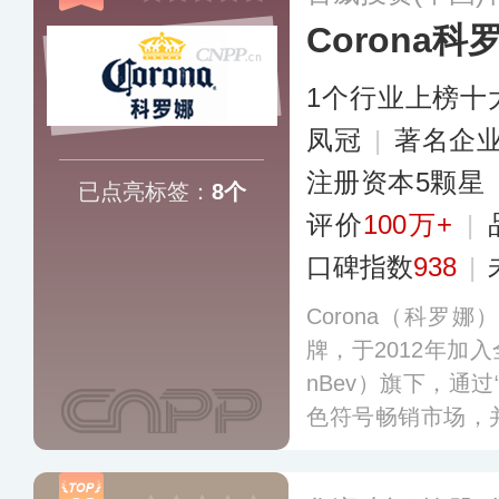
Corona科
1个行业上榜十
凤冠
|
著名企
注册资本5颗星
已点亮标签：
8个
评价
100万+
|
口碑指数
938
|
Corona（科罗
牌，于2012年加入
nBev）旗下，通
色符号畅销市场，
造出鲜明的产品外
科罗娜的标志性特