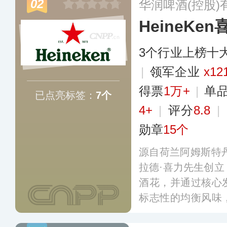
02
华润啤酒(控股)
HeineKen
3个行业上榜十
|
领军企业
x12
得票
1万+
|
单
已点亮标签：
7个
4+
|
评分
8.8
|
勋章
15个
源自荷兰阿姆斯特丹
拉德·喜力先生创
酒花，并通过核心
标志性的均衡风味
星标，已成为高品