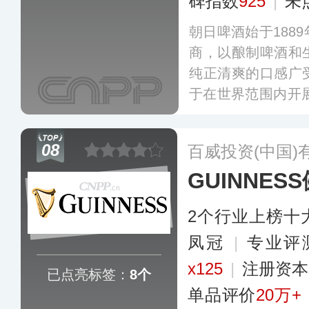
碑指数
925
|
未
朝日啤酒始于188
商，以酿制啤酒和
纯正清爽的口感广
于在世界范围内开展
后成立多个合资公司
近20%股份，20
08
百威投资(中国)
全部股权。
更多
GUINNES
2个行业上榜十
凤冠
|
专业评
x125
|
注册资本
已点亮标签：
8个
单品评价
20万+