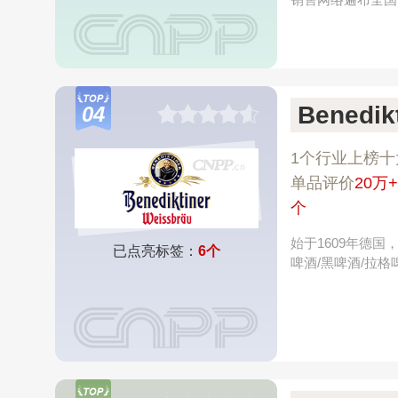
Benedi
04
1个行业上榜十
单品评价
20万+
个
始于1609年德
已点亮标签：
6个
啤酒/黑啤酒/拉