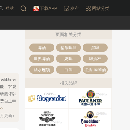
,
登录
下载APP
发布
网站分类
页面相关分类
啤酒
精酿啤酒
黑啤
世界啤酒
奶啤
啤酒杯
酒水连锁
白酒
红酒·葡萄酒
ktiner
相关品牌
智能、客观
研测评以
费自主申
>
每月更新）