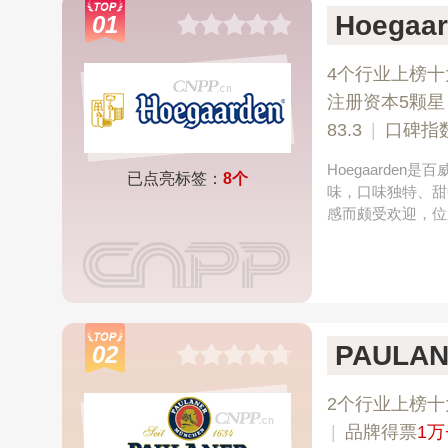
Hoega
01
4个行业上榜十
注册资本5颗星
83.3
|
口碑指
Hoegaarde
已点亮标签：
8个
味，口味独特、甜
感而颇受欢迎，位
PAULA
02
2个行业上榜十
|
品牌得票
1万