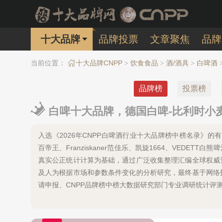
十大品牌
品牌投票
文章聚焦
品牌
当前位置：
十大品牌CNPP
饮食食品
酒/酒具
白啤酒
>
>
>
品牌榜
投票榜
白啤十大品牌，德国白啤-比利时小麦
入选《2026年CNPP白啤酒行业十大品牌榜中榜名录》的有：Hoega
百帝王、Franziskaner范佳乐、凯旋1664、VED
真实公正统计计算为基础，通过广泛收集整理汇编全球权威
及人为根据市场和参数条件变化的分析研究，最终基于网络
请申报、CNPP品牌榜中榜大数据研究部门专业调研统计评