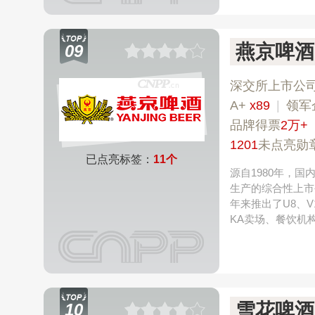
燕京啤酒
09
深交所上市公
A+
x89
|
领军
品牌得票
2万+
1201
未点亮勋
已点亮标签：
11个
源自1980年，
生产的综合性上市
年来推出了U8、
KA卖场、餐饮机
雪花啤酒
10