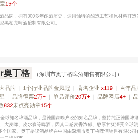
章
15个
酒品牌，拥有300多年酿酒历史，运用独特的酿造工艺和原材料打造
尼黑柏龙啤酒酿制有限公司。
ger奥丁格
（深圳市奥丁格啤酒销售有限公司）
大品牌
|
1个行业品牌金凤冠
|
著名企业
x119
|
百年品
星
|
品牌得票
2万+
|
单品评价
20万+
|
品牌网店
4+
|
数
832
未点亮勋章
15个
国，全球知名啤酒品牌，是德国家喻户晓的知名品牌，坚持纯正德国啤
、大麦啤、皮尔森等啤酒，因其口感麦香浓郁、醇厚甘爽深受全球
0多个国家。奥丁格啤酒品牌在中国由深圳市奥丁格啤酒销售有限公司
一二线城市。