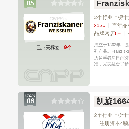
Franzi
05
2个行业上榜十
x125
|
百年品
品牌网店
6+
|
成立于1363年
已点亮标签：
9个
列产品。Franz
历多重岩层自然滤
准，完美融合了精
凯旋166
06
2个行业上榜十
|
注册资本4颗