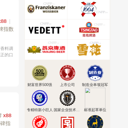
x88
|
牌指数
和香料调
纯正的口
财富世界500强
上市公司
制造业单项冠军
专精特新小巨人
国家企业技术中心
标准起草单位
牌
x88
口碑指