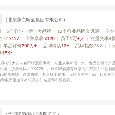
（北京燕京啤酒集团有限公司）
司
|
2个行业上榜十大品牌
|
13个行业品牌金凤冠
|
专业
企业
x117
|
信誉卓著
x129
|
员工
1万+人
|
注册资本4
|
单品评价
300万+
|
品牌网店
13+
|
品牌指数73.8
|
口
章
15个
国内规模较大的清爽型啤酒提供商，专业从事啤酒、水、食品饮料等产
公司（股票代码：000729）。燕京啤酒拥有雄厚的生产实力和创新
V10精酿白啤、原浆白啤、燕京狮王精酿、无醇啤酒等产品，目前在
构和电商渠道享有较高的知名度和市场份额。
（华润啤酒(控股)有限公司）