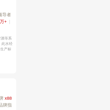
领导者
0万+
|
啤酒等系
水，此水经
高生产标
牌
x88
品牌指