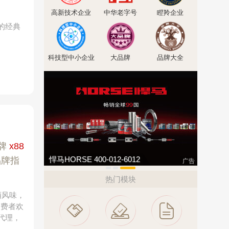
高新技术企业
中华老字号
瞪羚企业
的经典
科技型中小企业
大品牌
品牌大全
牌
x88
万嘉WANJIA 400-861-6677
伟业ENF
品牌指
广告
热门模块
酒风味，
消费者欢
代理，