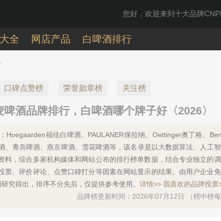
您好，欢迎来到十大品牌CNPP
大全
网店产品
白啤酒排行
>
口碑点赞榜
荣誉勋章榜
关注榜
啤酒品牌排行，白啤酒哪个牌子好〈2026〉
arden福佳白啤酒、PAULANER保拉纳、Oettinger奥丁格、Benedi
ETT白熊啤酒、青岛啤酒、燕京啤酒、雪花啤酒等，该名录是以大数据算法、人工
资料，综合多家机构媒体和网站公布的排行榜单数据，结合专业独立的调
投票、评价评论、点赞口碑打分等因素在网站显示的结果。由用户企业免
测研究得出，排序不分先后，仅提供参考使用。
详情>>
我喜欢的品牌投票>
品牌榜更新时间：2026年07月12日 （榜中榜