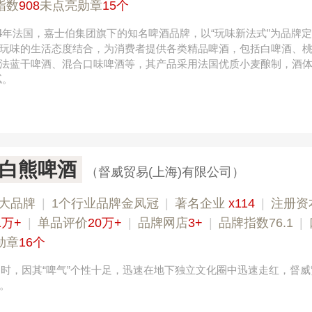
指数
908
未点亮勋章
15个
664年法国，嘉士伯集团旗下的知名啤酒品牌，以“玩味新法式”为品牌
玩味的生活态度结合，为消费者提供各类精品啤酒，包括白啤酒、
法蓝干啤酒、混合口味啤酒等，其产品采用法国优质小麦酿制，酒
腻。
T白熊啤酒
（督威贸易(上海)有限公司）
大品牌
|
1个行业品牌金凤冠
|
著名企业
x114
|
注册资
1万+
|
单品评价
20万+
|
品牌网店
3+
|
品牌指数76.1
|
勋章
16个
比利时，因其“啤气”个性十足，迅速在地下独立文化圈中迅速走红，督
。