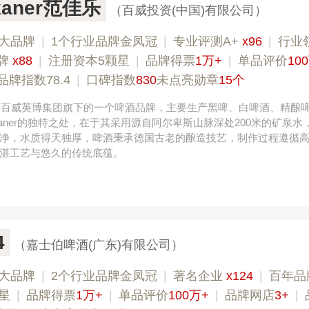
skaner范佳乐
（百威投资(中国)有限公司）
大品牌
|
1个行业品牌金凤冠
|
专业评测A+
x96
|
行业
牌
x88
|
注册资本5颗星
|
品牌得票
1万+
|
单品评价
10
品牌指数78.4
|
口碑指数
830
未点亮勋章
15个
，是百威英博集团旗下的一个啤酒品牌，主要生产黑啤、白啤酒、精酿
iskaner的独特之处，在于其采用源自阿尔卑斯山脉深处200米的矿泉
净，水质得天独厚，啤酒秉承德国古老的酿造技艺，制作过程遵循
湛工艺与悠久的传统底蕴。
4
（嘉士伯啤酒(广东)有限公司）
大品牌
|
2个行业品牌金凤冠
|
著名企业
x124
|
百年品
星
|
品牌得票
1万+
|
单品评价
100万+
|
品牌网店
3+
|