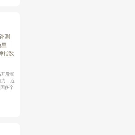
评测
颗星
|
碑指数
品开发和
能力，近
全国多个