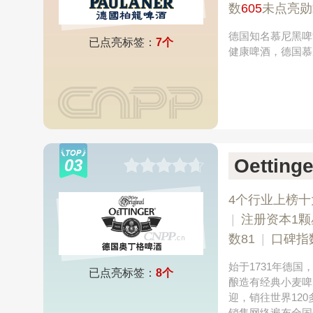
数
605
未点亮勋
德国知名慕尼黑啤
已点亮标签：
7个
健康啤酒，德国慕
Oettin
03
4个行业上榜十
|
注册资本1颗
数81
|
口碑指
始于1731年德
已点亮标签：
8个
酿造有经典小麦啤
迎，销往世界12
销售网络遍布全国