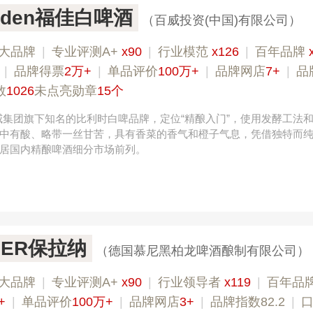
arden福佳白啤酒
（百威投资(中国)有限公司）
大品牌
|
专业评测A+
x90
|
行业模范
x126
|
百年品牌
|
品牌得票
2万+
|
单品评价
100万+
|
品牌网店
7+
|
品
数
1026
未点亮勋章
15个
n是百威集团旗下知名的比利时白啤品牌，定位“精酿入门”，使用发酵工法
中有酸、略带一丝甘苦，具有香菜的香气和橙子气息，凭借独特而
居国内精酿啤酒细分市场前列。
NER保拉纳
（德国慕尼黑柏龙啤酒酿制有限公司）
大品牌
|
专业评测A+
x90
|
行业领导者
x119
|
百年品
+
|
单品评价
100万+
|
品牌网店
3+
|
品牌指数82.2
|