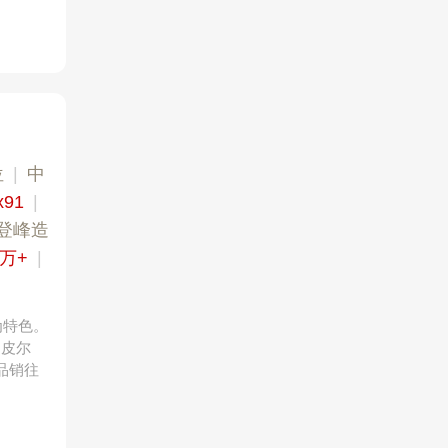
位
|
中
x91
|
登峰造
0万+
|
为特色。
、皮尔
品销往