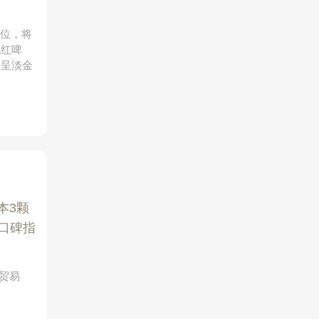
定位，将
桃红啤
体呈淡金
本3颗
口碑指
威贸易