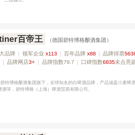
ktiner百帝王
（德国碧特博格酿酒集团）
大品牌
|
领军企业
x113
|
百年品牌
x88
|
品牌得票
563
|
品牌网店
3+
|
品牌指数79.7
|
口碑指数
6835
未点亮
国，碧特博格酿酒集团旗下，全球知名的白啤酒品牌，产品涵盖小麦啤酒
格啤酒等，碧特博格（上海）啤酒贸易有限公司。