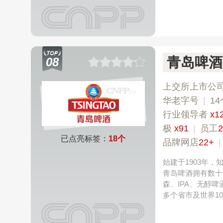
青岛啤酒
08
上交所上市公
华老字号
|
1
行业领导者
x1
极
x91
|
员工
已点亮标签：
18个
品牌网店
22+
始建于1903年
青岛啤酒拥有数十
森、IPA、无醇
多个省市及世界1