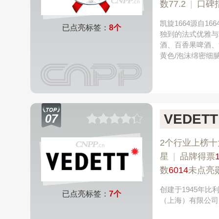
数77.2
|
口碑
凯旋1664源自1
已点亮标签：
8个
独到的法式优雅与
酒、百香果啤酒、
黄色/泡沫绵密细
VEDET
07
2个行业上榜十
星
|
品牌得票
数
6014
未点亮
创建于1945年
已点亮标签：
7个
（上海）有限公司