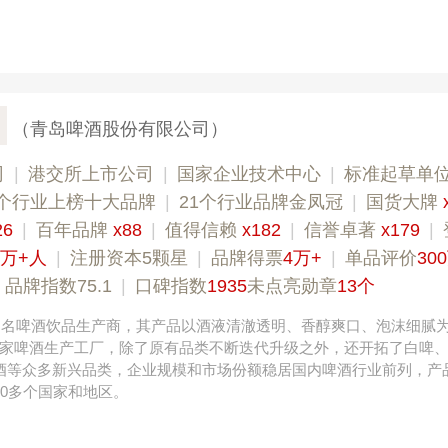
（青岛啤酒股份有限公司）
司
|
港交所上市公司
|
国家企业技术中心
|
标准起草单
4个行业上榜十大品牌
|
21个行业品牌金凤冠
|
国货大牌
26
|
百年品牌
x88
|
值得信赖
x182
|
信誉卓著
x179
|
2万+人
|
注册资本5颗星
|
品牌得票
4万+
|
单品评价
30
|
品牌指数75.1
|
口碑指数
1935
未点亮勋章
13个
，知名啤酒饮品生产商，其产品以酒液清澈透明、香醇爽口、泡沫细腻
家啤酒生产工厂，除了原有品类不断迭代升级之外，还开拓了白啤
啤酒等众多新兴品类，企业规模和市场份额稳居国内啤酒行业前列，产
00多个国家和地区。