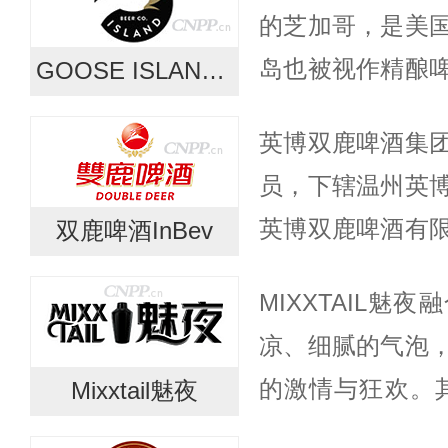
的芝加哥，是美
岛也被视作精酿
GOOSE ISLAND鹅岛
1990年代，鹅
英博双鹿啤酒集
桶陈酿，制造了Bour
员，下辖温州英
英博双鹿啤酒有
双鹿啤酒InBev
有限公司、浙江
MIXXTAIL魅
英博双鹿啤酒技
凉、细腻的气泡
州市区、金...
的激情与狂欢。
Mixxtail魅夜
过度酒精负担，