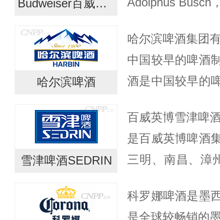
Adolphus B
Budweiser百威啤酒
州圣路易斯市。
哈尔滨啤酒集团有
以其纯正的口感，
中国较早的啤酒
酒是中国较早的
哈尔滨啤酒
国各地。哈尔滨
百威英博雪津啤酒
滨市香坊区油坊街
是百威英博啤酒
啤酒...
三明、南昌、漳
雪津啤酒SEDRIN
年产规模可达140
科罗娜啤酒是墨
人。莆田工厂位
是全球较畅销的墨