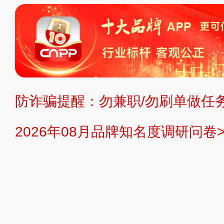
标、LOGO 等）知识产权归本站所
复制、转载、商用。本站不生产产品
不代理、不招商、不提供中介服务。
持投资购买的观点或意见，页面信息
防诈骗提醒：勿兼职/勿刷单做任务
提交说明：
快速提交发布>>
提交品
2026年08月品牌知名度调研问卷>