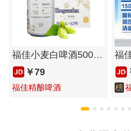
福佳小麦白啤酒500ml*12听
￥79
福佳精酿啤酒
榜