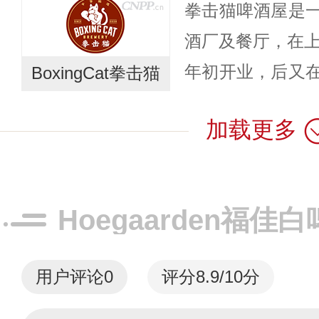
拳击猫啤酒屋是
欢！鸡尾酒以其
酒厂及餐厅，在上
激情的...
年初开业，后又
BoxingCat拳击猫
店，务求将啤酒
加载更多
食的你。拳击猫啤
通...
Hoegaarden福
用户评论
0
评分8.9/10分