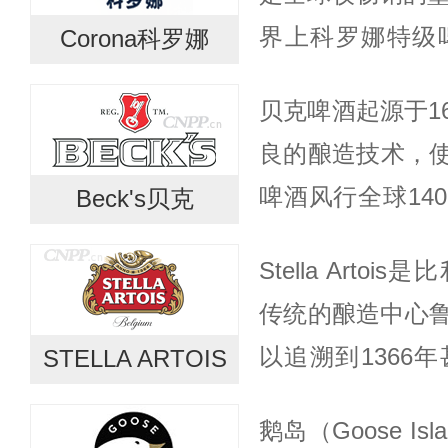
6...
界上科罗娜特级啤
Corona科罗娜
团在墨西哥城内
贝克啤酒起源于1
的第十年，科罗
良的酿造技术，使‘
啤酒...
啤酒风行全球14
Beck's贝克
球各地的报纸/杂志
Stella Art
和其特有的钥匙图形
传统的酿造中心
以追溯到1366年甚至
STELLA ARTOIS
上好的大麦和啤
鹅岛（Goose Is
味，广为正宗的窖.