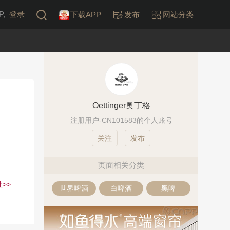
,
登录
下载APP
发布
网站分类
Oettinger奥丁格
注册用户-CN101583的个人账号
发布
页面相关分类
>>
世界啤酒
白啤酒
黑啤