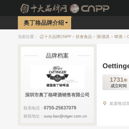
奥丁格品牌介绍
当前位置：
十大品牌CNPP
饮食食品
酒/酒具
啤酒
>
>
>
>
品牌档案
Oettin
1731
年
成立时间
深圳市奥丁格啤酒销售有限公司
发源地/总
0755-25637079
联系电话：
邮箱地址：
susy.liao@otger.com.cn