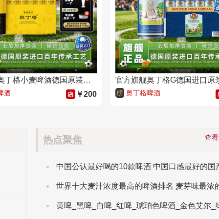
官方旗舰奥丁格小麦啤酒德国原装进口精酿白啤500ml罐装整箱批发
啤酒
榜
奥丁格啤酒
￥200
查
热点聚焦