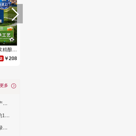
官方旗舰奥丁格G德国进口原浆精酿小麦白啤酒500ml罐装整箱批发
￥208
看更多
中国公认最好喝的10款啤酒 中国口感最好的国产啤酒排名前十
世界十大麦汁浓度最高的啤酒排名 麦芽味最浓的10种啤酒盘点
黄啤_黑啤_白啤_红啤_琥珀色啤酒_金色艾尔_绿啤_紫啤_粉啤_蓝啤的区别