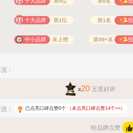
十大品牌
第4位
第6名
十大品牌
第1位
第1名
中小品牌
未上榜
第99+名
情况：
20
x
五星好评
情况：
已点亮口碑点赞0个
（未点亮口碑点赞14个>>）
给品牌点赞