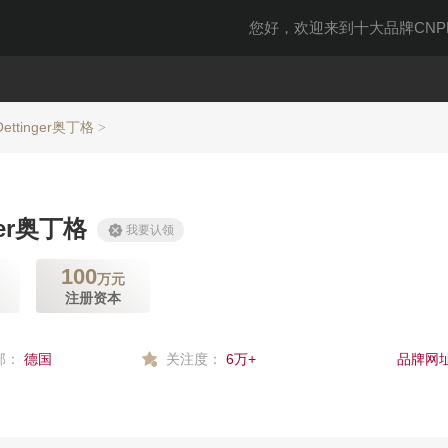
您好，欢迎来到十大品牌CNPP
Oettinger奥丁格
>
ger奥丁格
我要认领
100
万元
注册资本
部：
德国
关注度：
6万+
品牌网址