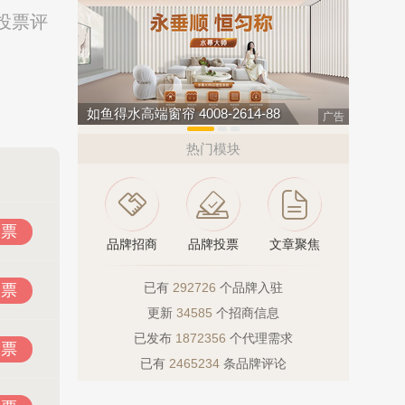
络投票评
如鱼得水高端窗帘 4008-2614-88
汇迈HUI
广告
热门模块
投票
品牌招商
品牌投票
文章聚焦
已有
292726
个品牌入驻
投票
更新
34585
个招商信息
已发布
1872356
个代理需求
投票
已有
2465234
条品牌评论