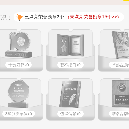
情况：
已点亮荣誉勋章2个
（未点亮荣誉勋章15个>>）
十分好评x0
赞不绝口x0
卓越品质x
3星服务单位x0
值得信赖x0
著名品牌x