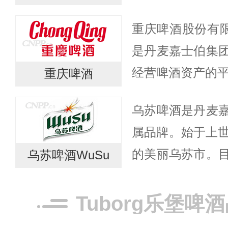
酒销量的场所带来
重庆啤酒股份有限
为DraughtMaster（
是丹麦嘉士伯集
经营啤酒资产的平
重庆啤酒
年，1997年重
乌苏啤酒是丹麦
上市。嘉士伯通过多
属品牌。始于上世
的美丽乌苏市。
乌苏啤酒WuSu
疆拥有乌鲁木齐
啤酒厂。在新疆
Tuborg乐堡啤
在边远的...