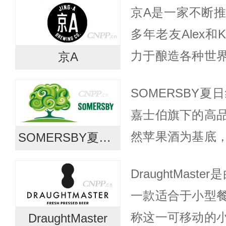
京A是一家不断
后才改名叫现在的凯
多年老友Alex和K
力于酿造各种世
京A
找中国一切独特
SOMERSBY
京大本营，京A邀
嘉士伯旗下的高
然苹果酒为基底
SOMERSBY夏日纷
口感。自2008
DraughtMast
全球60多个国家和
一款适合于小型
称这一可移动的
DraughtMaster