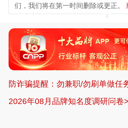
们，我们将在第一时间删除或更正。
申请删除>>
平台自有内容（文字、
标、LOGO 等）知识产权归本站所
复制、转载、商用。本站不生产产品
不代理、不招商、不提供中介服务。
持投资购买的观点或意见，页面信息
防诈骗提醒：勿兼职/勿刷单做任务
提交说明：
快速提交发布>>
提交品
2026年08月品牌知名度调研问卷>