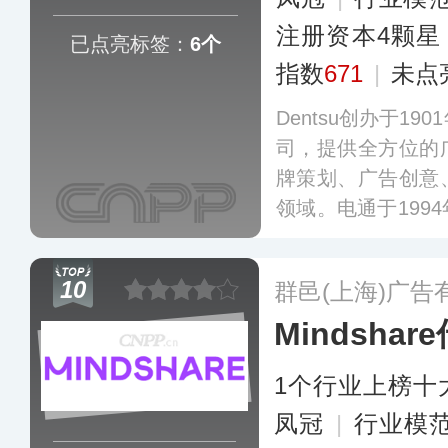
注册资本4颗星
已点亮标签：
6个
指数
671
|
未点
Dentsu创办于1
司，提供全方位的
牌策划、广告创意
领域。电通于199
多个主要城市设有
媒介购买与实施的
10
群邑(上海)广告
Mindshar
1个行业上榜十
凤冠
|
行业模