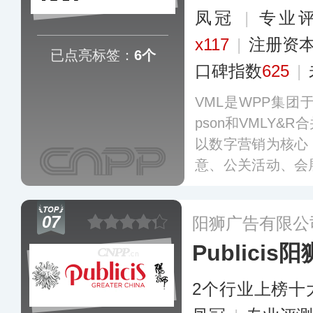
凤冠
|
专业评
x117
|
注册资本
已点亮标签：
6个
口碑指数
625
|
VML是WPP集团于2
pson和VMLY
以数字营销为核心
意、公关活动、会
服务，并通过整合
理等资源以及与领
07
阳狮广告有限公
创意品牌发展战略
Publicis阳
2个行业上榜十