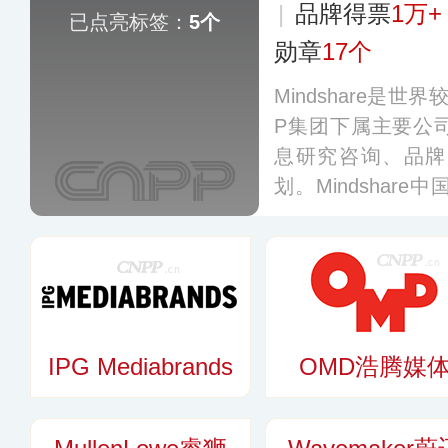
|
品牌得票
1万+
已点亮标签：
5个
勋章
17个
Mindshare是
P集团下属主要公
息研究咨询、品牌
划。Mindshar
内市场提供全面的
买、调研、电视制
多
IPG Mediabrands
OMD浩腾媒