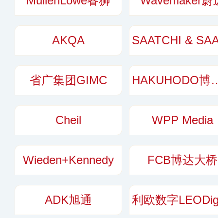
MullenLowe睿狮
Wavemaker蔚
AKQA
省广集团GIMC
HAKUHOD
Cheil
WPP Media
Wieden+Kennedy
FCB博达大桥
ADK旭通