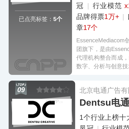
冠
|
行业模范
x
品牌得票
1万+
|
已点亮标签：
5个
章
17个
EssenceMedia
团旗下，是由Esse
代理机构整合而成，结
数字、分析与创意技
渠道受众策划以及战
体、创意、创新和分
09
北京电通广告有
合媒体解决方案。
Dentsu电
1个行业上榜十
凤冠
|
行业模