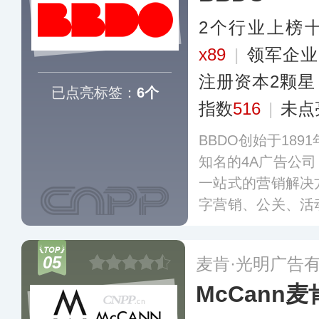
2个行业上榜
x89
|
领军企
注册资本2颗星
已点亮标签：
6个
指数
516
|
未点
BBDO创始于189
知名的4A广告公
一站式的营销解决
字营销、公关、活
BBDO（天联）、BB
BBDO（天能）和F
05
麦肯·光明广告
牌。
更多
McCann麦