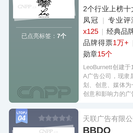
2个行业上榜十
凤冠
|
专业评
x125
|
经典品
已点亮标签：
7个
品牌得票
1万+
勋章
15个
LeoBurnett创
A广告公司，现隶
划、创意、媒体为
创意和影响力的广
全球多个最有价值
打造成全球知名的
04
天联广告有限公
BBDO