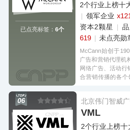
2个行业上榜十
|
领军企业
x12
资本2颗星
|
品
已点亮标签：
6个
619
|
未点亮勋
McCann始创于1
广告和营销代理机
网络广告、活动行
合营销传播的各个
国家和地区。McCa
合资组建的专业广
06
北京伟门智威广
更多
VML
2个行业上榜十