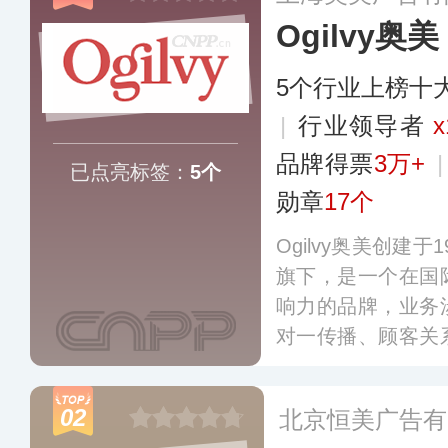
Ogilvy奥美
5个行业上榜十
|
行业领导者
x
品牌得票
3万+
已点亮标签：
5个
勋章
17个
Ogilvy奥美创建
旗下，是一个在国
响力的品牌，业务
对一传播、顾客关
十个国家拥有多百
牌提供了全方位传
02
北京恒美广告有