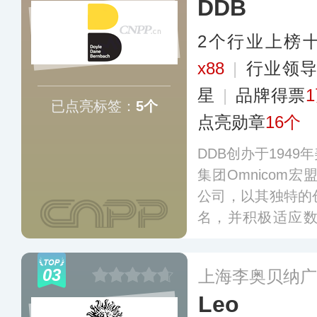
DDB
2个行业上榜
x88
|
行业领
星
|
品牌得票
已点亮标签：
5个
点亮勋章
16个
DDB创办于194
集团Omnicom
公司，以其独特的
名，并积极适应
势，加强了在数字
销等领域的投入和
03
上海李奥贝纳广
的广告网络，能够
Leo
广告服务。
更多