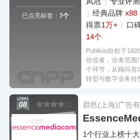
凤冠
|
专业评测
|
经典品牌
x88
已点亮标签：
7个
得票
1万+
|
口
14个
Publicis始创
佼佼者，业务范围
个环节，从顾问咨
转型与数字业务转
介、数据和营销科
球客户提供了全方
08
群邑(上海)广告
更多
EssenceM
1个行业上榜十