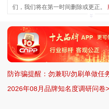
们，我们将在第一时间删除或更正。
申请删除>>
平台自有内容（文字、
标、LOGO 等）知识产权归本站所
复制、转载、商用。本站不生产产品
不代理、不招商、不提供中介服务。
持投资购买的观点或意见，页面信息
防诈骗提醒：勿兼职/勿刷单做任务
提交说明：
快速提交发布>>
提交品
2026年08月品牌知名度调研问卷>