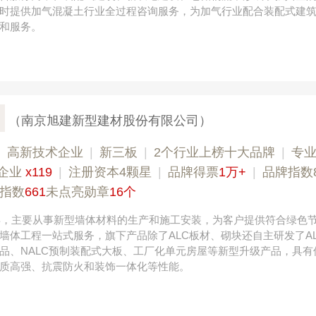
时提供加气混凝土行业全过程咨询服务，为加气行业配合装配式建
和服务。
（南京旭建新型建材股份有限公司）
|
高新技术企业
|
新三板
|
2个行业上榜十大品牌
|
专
企业
x119
|
注册资本4颗星
|
品牌得票
1万+
|
品牌指数8
指数
661
未点亮勋章
16个
6年，主要从事新型墙体材料的生产和施工安装，为客户提供符合绿色
墙体工程一站式服务，旗下产品除了ALC板材、砌块还自主研发了A
品、NALC预制装配式大板、工厂化单元房屋等新型升级产品，具有
质高强、抗震防火和装饰一体化等性能。