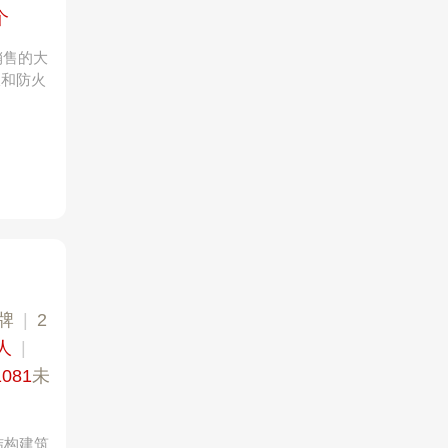
个
销售的大
板和防火
牌
|
2
+人
|
1081
未
结构建筑