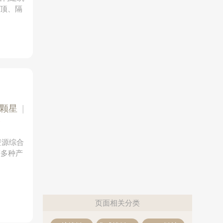
吊顶、隔
2颗星
|
个
资源综合
等多种产
。
页面相关分类