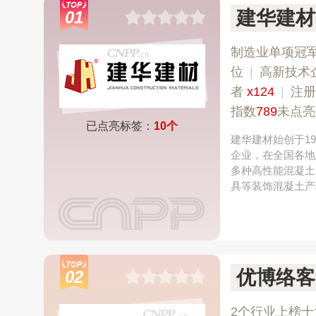
建华建材
01
制造业单项冠
位
|
高新技术
者
x124
|
注册
指数
789
未点亮
已点亮标签：
10个
建华建材始创于1
企业，在全国各地
多种高性能混凝土
具等装饰混凝土产
优博络客U
02
2个行业上榜十