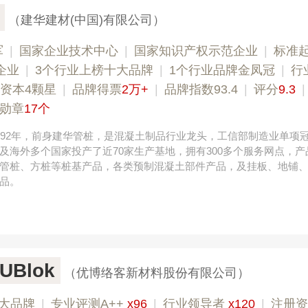
（建华建材(中国)有限公司）
军
|
国家企业技术中心
|
国家知识产权示范企业
|
标准
企业
|
3个行业上榜十大品牌
|
1个行业品牌金凤冠
|
行
资本4颗星
|
品牌得票
2万+
|
品牌指数93.4
|
评分
9.3
勋章
17个
992年，前身建华管桩，是混凝土制品行业龙头，工信部制造业单项
及海外多个国家投产了近70家生产基地，拥有300多个服务网点，产
管桩、方桩等桩基产品，各类预制混凝土部件产品，及挂板、地铺
品。
Blok
（优博络客新材料股份有限公司）
大品牌
|
专业​评测A++
x96
|
行业领导者
x120
|
注册资