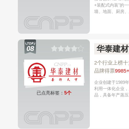
+装配式内装"的
墙、地面、厨房、
华泰建材
08
2个行业上榜十
品牌得票
9985
企业创建于198
利用一体化企业，
已点亮标签：
5个
品，具备年产蒸压