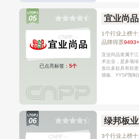
宜业尚品
05
1个行业上榜十
品牌得票
9493
宜业尚品隶属于江
术企业，是多项绿
已点亮标签：
5个
发出多款具有轻质
墙板、YYSP预
绿邦板业
06
3个行业上榜十