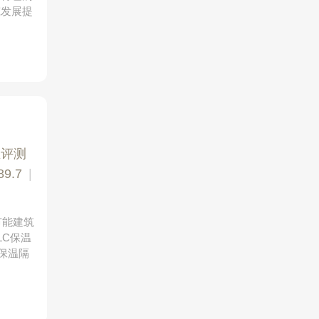
筑发展提
业评测
9.7
|
节能建筑
LC保温
保温隔