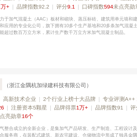
1万+
|
品牌指数92.2
|
评分
9.1
|
口碑指数
594
未点亮勋
力于加气混凝土（AAC）板材和砌块、蒸压标砖、建筑用单元墙和
和应用的专业化公司，旗下拥有10多个生产基地和20多条加气混凝
能超过数百万立方米，累计生产数千万立方米加气混凝士制品。
（浙江金隅杭加绿建科技有限公司）
|
高新技术企业
|
2个行业上榜十大品牌
|
专业​评测A++
26
|
注册资本5颗星
|
品牌得票
1万+
|
品牌指数91
|
评
点亮勋章
16个
气整合成立的全新企业，是集加气产品研发、生产制造、工程设计
合服务商，在装配式建筑、新农宅建设、仓储物流中形成了独具金