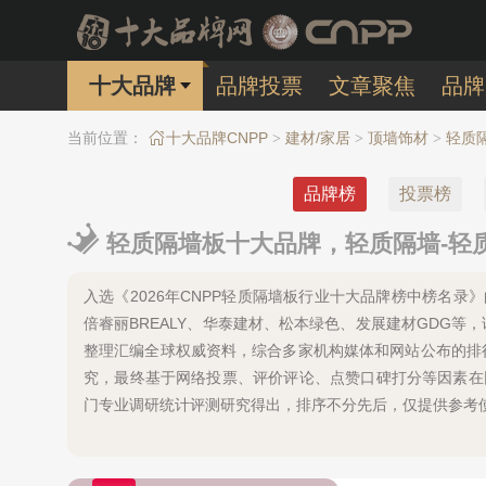
十大品牌
品牌投票
文章聚焦
品牌
当前位置：
十大品牌CNPP
建材/家居
顶墙饰材
轻质
>
>
>
品牌榜
投票榜
轻质隔墙板十大品牌，轻质隔墙-轻质
入选《2026年CNPP轻质隔墙板行业十大品牌榜中榜名录
倍睿丽BREALY、华泰建材、松本绿色、发展建材GDG
整理汇编全球权威资料，综合多家机构媒体和网站公布的排
究，最终基于网络投票、评价评论、点赞口碑打分等因素在
门专业调研统计评测研究得出，排序不分先后，仅提供参考