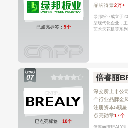
品牌得票
2万+
绿邦板业成立于2
型现代化企业，主
已点亮标签：
5个
艺术天花板等系列
倍睿丽BR
07
深交所上市公
个行业品牌金
注册资本5颗星
点亮勋章
17个
已点亮标签：
10个
倍睿丽BREAL