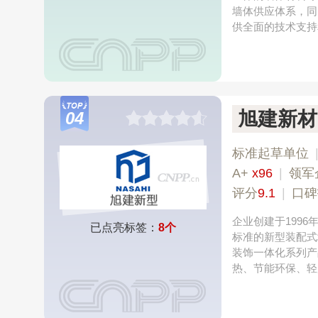
墙体供应体系，同
供全面的技术支持
旭建新材
04
标准起草单位
A+
x96
|
领军
评分
9.1
|
口碑
企业创建于199
已点亮标签：
8个
标准的新型装配式
装饰一体化系列产
热、节能环保、轻