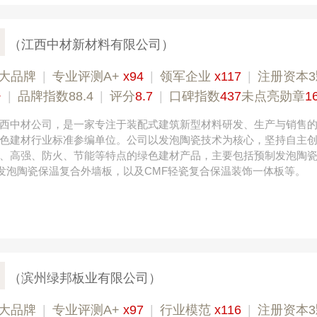
（江西中材新材料有限公司）
大品牌
|
专业评测A+
x94
|
领军企业
x117
|
注册资本
+
|
品牌指数88.4
|
评分
8.7
|
口碑指数
437
未点亮勋章
1
西中材公司，是一家专注于装配式建筑新型材料研发、生产与销售
色建材行业标准参编单位。公司以发泡陶瓷技术为核心，坚持自主
、高强、防火、节能等特点的绿色建材产品，主要包括预制发泡陶
制发泡陶瓷保温复合外墙板，以及CMF轻瓷复合保温装饰一体板等。
（滨州绿邦板业有限公司）
大品牌
|
专业评测A+
x97
|
行业模范
x116
|
注册资本