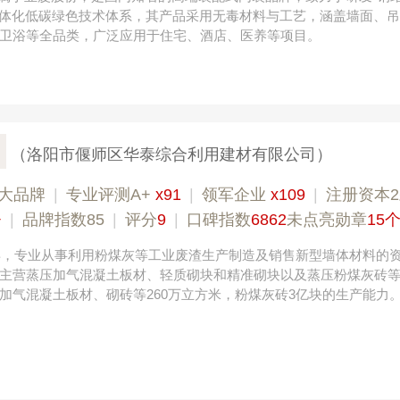
一体化低碳绿色技术体系，其产品采用无毒材料与工艺，涵盖墙面、
卫浴等全品类，广泛应用于住宅、酒店、医养等项目。
（洛阳市偃师区华泰综合利用建材有限公司）
大品牌
|
专业评测A+
x91
|
领军企业
x109
|
注册资本
+
|
品牌指数85
|
评分
9
|
口碑指数
6862
未点亮勋章
15
9年，专业从事利用粉煤灰等工业废渣生产制造及销售新型墙体材料的
主营蒸压加气混凝土板材、轻质砌块和精准砌块以及蒸压粉煤灰砖
加气混凝土板材、砌砖等260万立方米，粉煤灰砖3亿块的生产能力