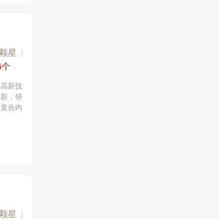
3颗星
|
6个
的高新技
创新，研
瓷复合内
3颗星
|