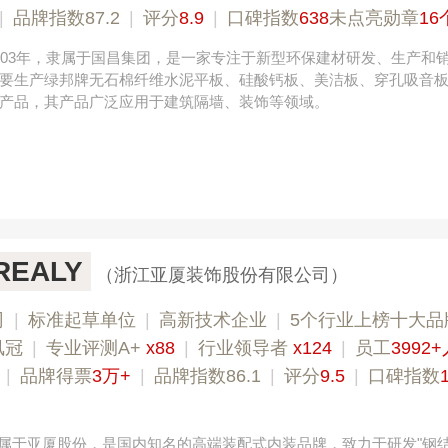
|
品牌指数87.2
|
评分
8.9
|
口碑指数
638
未点亮勋章
16
003年，隶属于国昌集团，是一家专注于新型环保建材研发、生产和
要生产绿邦牌无石棉纤维水泥平板、硅酸钙板、美洁板、穿孔吸音
产品，其产品广泛应用于建筑隔墙、装饰等领域。
EALY
（浙江亚厦装饰股份有限公司）
司
|
标准起草单位
|
高新技术企业
|
5个行业上榜十大品
凤冠
|
专业评测A+
x88
|
行业领导者
x124
|
员工
3992
|
品牌得票
3万+
|
品牌指数86.1
|
评分
9.5
|
口碑指数
Y隶属于亚厦股份，是国内知名的高端装配式内装品牌，致力于研发"钢