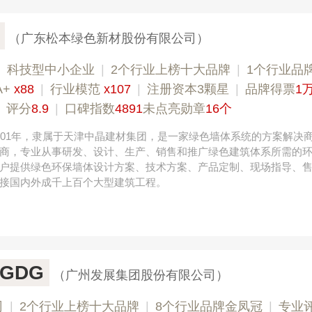
（广东松本绿色新材股份有限公司）
|
科技型中小企业
|
2个行业上榜十大品牌
|
1个行业品
A+
x88
|
行业模范
x107
|
注册资本3颗星
|
品牌得票
1
|
评分
8.9
|
口碑指数
4891
未点亮勋章
16个
001年，隶属于天津中晶建材集团，是一家绿色墙体系统的方案解决
商，专业从事研发、设计、生产、销售和推广绿色建筑体系所需的
户提供绿色环保墙体设计方案、技术方案、产品定制、现场指导、
接国内外成千上百个大型建筑工程。
GDG
（广州发展集团股份有限公司）
司
|
2个行业上榜十大品牌
|
8个行业品牌金凤冠
|
专业评