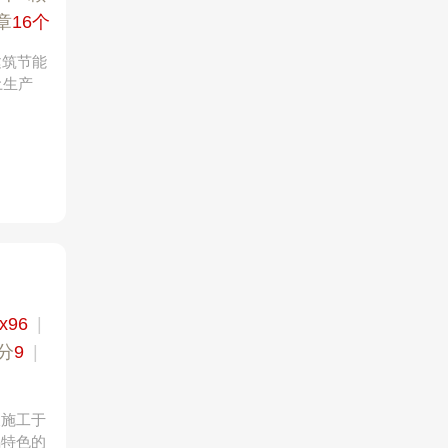
章
16个
建筑节能
土生产
x96
|
分
9
|
及施工于
隅特色的