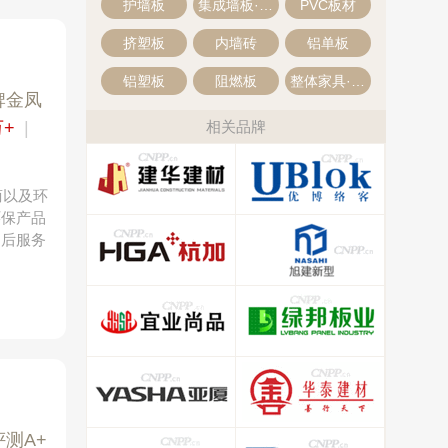
护墙板
集成墙板·集成墙面
PVC板材
挤塑板
内墙砖
铝单板
铝塑板
阻燃板
整体家具·全屋定制
牌金凤
万+
|
相关品牌
商以及环
环保产品
售后服务
测A+