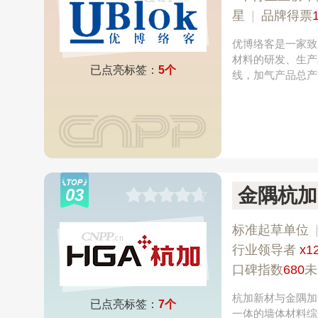
星
|
品牌得票
优博络客是一家致
材料的研发、生产
已点亮标签：
5个
线，加气产品总产
金隅杭加
03
标准起草单位
行业领导者
x1
口碑指数
680
未
杭加新材与金隅加
已点亮标签：
7个
一体的墙体材料综