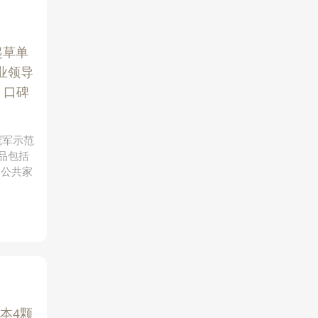
起草单
业领导
|
口碑
冠军示范
品包括
、公共家
本4颗