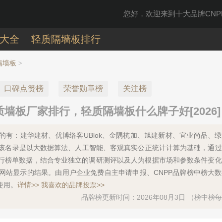
您好，欢迎来到十大品牌CNPP
大全
轻质隔墙板排行
隔墙板
>
口碑点赞榜
荣誉勋章榜
关注榜
墙板厂家排行，轻质隔墙板什么牌子好[2026]
》的有：建华建材、优博络客UBlok、金隅杭加、旭建新材、宜业尚品、
等，该名录是以大数据算法、人工智能、客观真实公正统计计算为基础，通
行榜单数据，结合专业独立的调研测评以及人为根据市场和参数条件变化
网站显示的结果。由用户企业免费自主申请申报、CNPP品牌榜中榜大
使用。
详情>>
我喜欢的品牌投票>>
品牌榜更新时间：2026年08月3日 （榜中榜