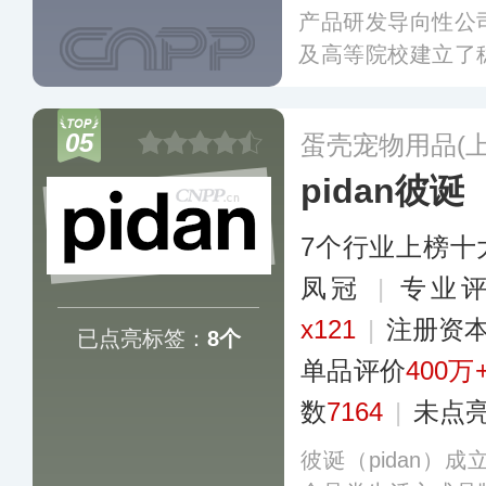
产品研发导向性公
及高等院校建立了
已获得上百项海内
智能饮水机、智能
05
蛋壳宠物用品(
式进军欧美、日韩
pidan彼诞
7个行业上榜十
凤冠
|
专业评
x121
|
注册资本
已点亮标签：
8个
单品评价
400万
数
7164
|
未点
彼诞（pidan）