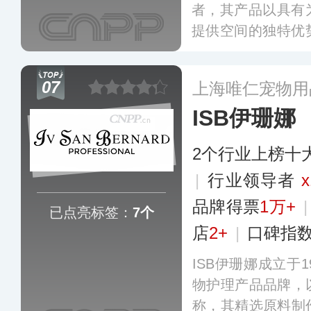
者，其产品以具有
提供空间的独特优
主人的欢迎，产品
累计销售超过2.5
07
上海唯仁宠物用
ISB伊珊娜
2个行业上榜十
|
行业领导者
x
品牌得票
1万+
已点亮标签：
7个
店
2+
|
口碑指
ISB伊珊娜成立于
物护理产品品牌，
称，其精选原料制