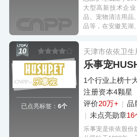
大型高新技术企业
品、宠物清洁用品
品等，在安徽芜湖
基地，旗下拥有Unifre
福派等多个自主品
10
天津市依依卫生
家和地区。
更多
乐事宠HUSH
1个行业上榜十
注册资本4颗星
评价
20万+
|
品
已点亮标签：
6个
|
未点亮勋章
16
乐事宠是依依股份