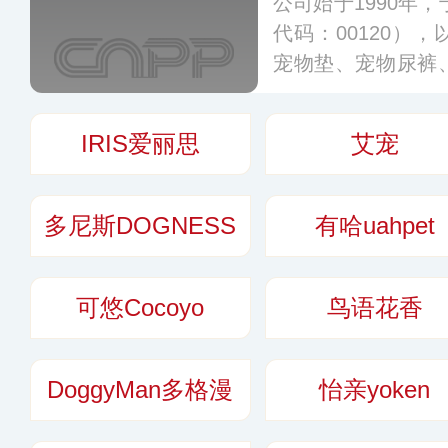
公司始于1990年，
代码：00120）
宠物垫、宠物尿裤
物垃圾袋等宠物卫
人卫生护理用品，
IRIS爱丽思
艾宠
多
多尼斯DOGNESS
有哈uahpet
可悠Cocoyo
鸟语花香
DoggyMan多格漫
怡亲yoken