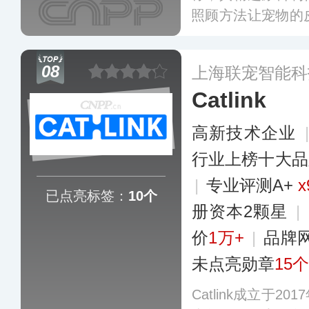
照顾方法让宠物的
端宠物洗护用品，
毛霜、除臭喷剂、
08
上海联宠智能科
Catlink
高新技术企业
行业上榜十大品
|
专业评测A+
x
已点亮标签：
10个
册资本2颗星
|
价
1万+
|
品牌
未点亮勋章
15个
Catlink成立于