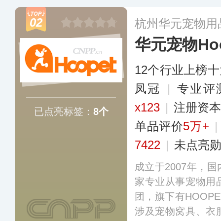
还开设了近千家小
02
杭州华元宠物用
美容、零售、寄养
华元宠物Hoo
12个行业上榜
凤冠
|
专业评
x123
|
注册资本
已点亮标签：
8个
单品评价
5万+
7422
|
未点亮
成立于2007年，
家专业从事宠物用
团，旗下有HOOP
涉及宠物窝具、衣