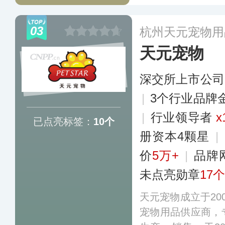
用品、清洁用品等
州等地建有生产物
03
杭州天元宠物用
洲、东亚等国家和
天元宠物
深交所上市公司
|
3个行业品牌
|
行业领导者
x
已点亮标签：
10个
册资本4颗星
|
价
5万+
|
品牌
未点亮勋章
17个
天元宠物成立于20
宠物用品供应商，