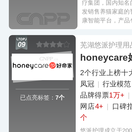
疗集团，国内知名
发销售养猫家庭的
康智能平台，产品包
能分食喂食器、A
味器、宠物智能摄
09
芜湖悠派护理用
国家和地区，直供线
honeycar
舍。
更多
2个行业上榜十
凤冠
|
行业模
品牌得票
1万+
|
已点亮标签：
7个
网店
4+
|
口碑
个
悠派护理成立于20