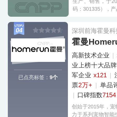
生产、销售，于2
码：301335）
物玩具、宠物服饰
食品等，共计3万
04
深圳前海霍曼科
涉及到几十多个国
霍曼Homer
高新技术企业
|
业上榜十大品牌
军企业
x121
|
已点亮标签：
9个
票
2万+
|
单品
|
口碑指数
7154
创始于2015年，
力于系列宠物智能