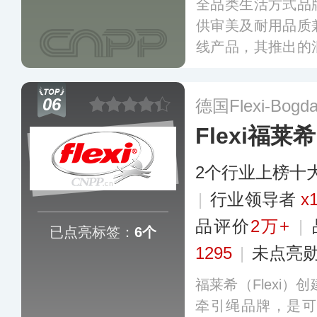
全品类生活方式品
供审美及耐用品质
线产品，其推出的
迎，旗下产品包括
湿巾以及宠物玩具
06
德国Flexi-Bogd
10多个国家和地区
Flexi福莱希
2个行业上榜十
|
行业领导者
x
品评价
2万+
|
已点亮标签：
6个
1295
|
未点亮
福莱希（Flexi）
牵引绳品牌，是可