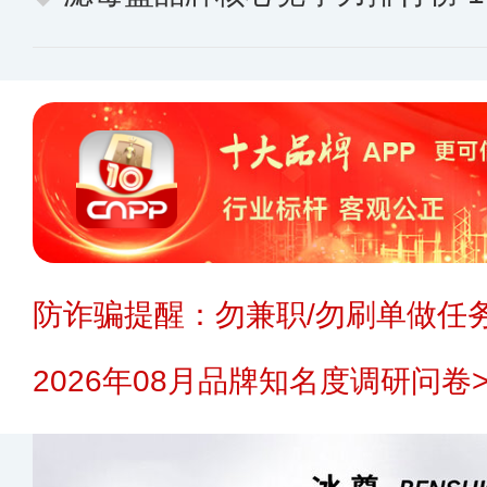
防诈骗提醒：勿兼职/勿刷单做任务
2026年08月品牌知名度调研问卷>