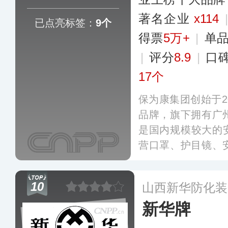
著名企业
x114
已点亮标签：
9个
得票
5万+
|
单
|
评分
8.9
|
口
17个
保为康集团创始于2
品牌，旗下拥有广
是国内规模较大的
营口罩、护目镜、
列安全防护用品，产
是国家以及美国、
10
山西新华防化装
资供应商。
更多
新华牌