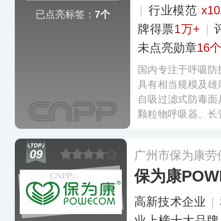
|
行业模范
x10
已点亮标签：
7个
牌得票
1万+
|
未点亮勋章
16
国内专注于呼吸防
具有相当规模及雄
自吸过滤式防毒面
颗粒物呼吸器、长
吸器、消防过滤式
剂系列产品较具知
09
广州市保为康劳
29个省市自治区
保为康POW
高新技术企业
|
业上榜十大品牌