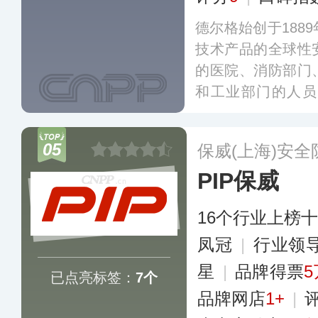
德尔格始创于188
技术产品的全球性
的医院、消防部门
和工业部门的人员
醉、呼吸、急救、
设备、手术台、手
05
保威(上海)安
PIP保威
16个行业上榜
凤冠
|
行业领
星
|
品牌得票
5
已点亮标签：
7个
品牌网店
1+
|