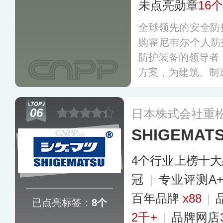
未点亮勋章
16个
全球领先的安全防护
购霍尼韦尔个人防
防护装备的领导者
方案，为建筑、制
行业的工人提供全
造和分销网络，在
06
日本株式会社重
中国和亚太地区设
SHIGEMA
PIP致力于提供
涵盖头部防护、
4个行业上榜十
护、听力防护、眼
更多
冠
|
专业评测A
百年品牌
x88
|
已点亮标签：
8个
2千+
|
品牌网店