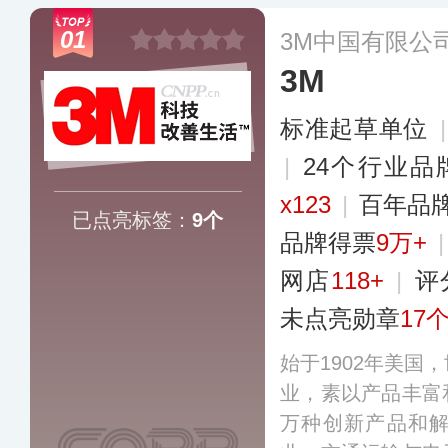
01
3M中国有限公
3M
标准起草单位
|
24个行业品
x123
|
百年品
已点亮标签：
9个
品牌得票
9万+
网店
118+
|
评
未点亮勋章
17
始于1902年美国
业，素以产品丰富
万种创新产品和