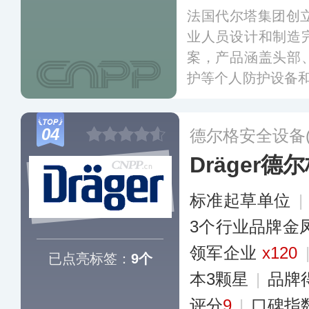
法国代尔塔集团创立
业人员设计和制造
案，产品涵盖头部
护等个人防护设备
002年进入国内市
供全系列个体防护
04
德尔格安全设备
Dräger德
标准起草单位
|
3个行业品牌金
领军企业
x120
已点亮标签：
9个
本3颗星
|
品牌
评分
9
|
口碑指