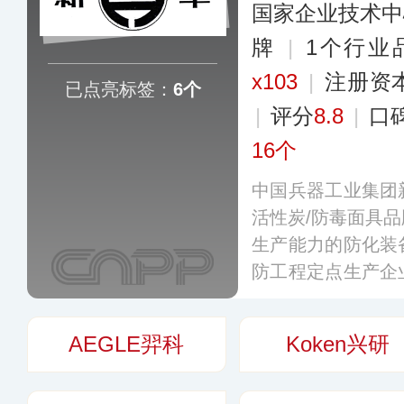
国家企业技术中
牌
|
1个行业
x103
|
注册资
已点亮标签：
6个
|
评分
8.8
|
口
16个
中国兵器工业集团
活性炭/防毒面具
生产能力的防化装
防工程定点生产企
国家标准委托起草
护器材的动员中心
AEGLE羿科
Koken兴研
保装置、精细化工