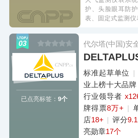
护、头脸眼耳防护
表、固定式监测仪
安全设备，主要应
防等行业。MSA于
03
代尔塔(中国)安
已覆盖了整个中国
DELTAPL
标准起草单位
|
业上榜十大品牌
行业领导者
x12
已点亮标签：
9个
牌得票
8万+
|
店
18+
|
评分
9.1
亮勋章
17个