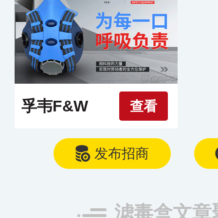
孚韦F&W
查看
发布招商
滤毒盒文章