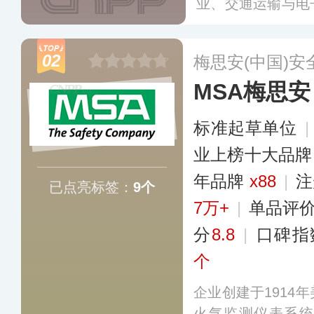
业、交通运输与电
门，产品覆盖运输
通信、家用产品等
02
梅思安(中国)
MSA梅思安
标准起草单位
业上榜十大品牌
年品牌
x88
|
注
已点亮标签：
9个
7万+
|
单品评
分
8.8
|
口碑指
个
企业创建于1914
火气监测仪表系统