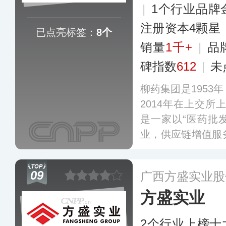
|
1个行业品牌
注册资本4颗星
已点亮标签：
8个
销量
1千+
|
品
碑指数
612
|
未
柳药集团是1953
2014年在上交所
是一家以“医药批
业，供应链增值服
康服务等创新业务
产业集团。公司专
09
广西方盛实业股
茱”中药饮片、“万
方盛实业
百家药房。
更多
2个行业上榜十