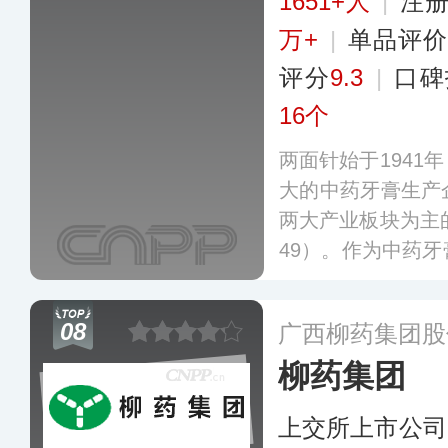
1651+人
|
注册
万+
|
单品评价
评分
9.3
|
口碑
16个
两面针始于1941
大的中药牙膏生产
两大产业板块为主的
49）。作为中药
项牙膏相关行业标
术，致力提供以中
08
广西柳药集团股
多
柳药集团
上交所上市公司