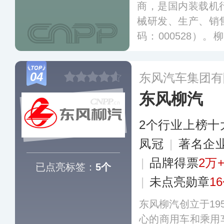
商，是国内装载机
械研发、生产、销
码：000528）
地，生产挖掘机、
路机、起重机、高
04
东风汽车集团有
并销往全球170多
东风柳汽
2个行业上榜十
凤冠
|
著名企
|
品牌得票
2万
已点亮标签：
5个
|
未点亮勋章
1
东风柳汽创立于19
心的商用车和乘用