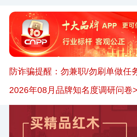
防诈骗提醒：勿兼职/勿刷单做任务
2026年08月品牌知名度调研问卷>