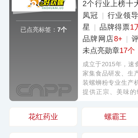
2个行业上榜十
凤冠
|
行业领
星
|
品牌得票
1
已点亮标签：
7个
品牌网店
8+
|
未点亮勋章
17个
成立于2015年，
家集食品研发、生
装螺蛳粉专业生产
提供正宗、美味的
粉、螺蛳鸭脚煲等
味、加辣加臭、小
花红药业
螺霸王
味，可满足不同消