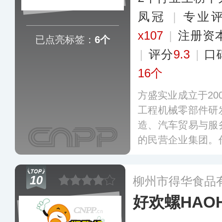
凤冠
|
专业评
x107
|
注册资
已点亮标签：
6个
|
评分
9.3
|
口
16个
方盛实业成立于20
工程机械零部件研
造、汽车贸易与服
的民营企业集团。
件、专用车研发与
车桥、汽车底盘和
10
柳州市得华食品
件等汽车零部件、
好欢螺HAOH
内先进水平。
更多