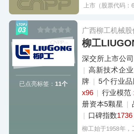
上市（股票代码：6
钢板等十多项国家
家企业技术中心认
03
广西柳工机械股
程技术研究中心。
柳工LIUGO
深交所上市公司
|
高新技术企业
牌
|
5个行业
已点亮标签：
11个
x96
|
行业模范
册资本5颗星
|
|
口碑指数
1736
柳工始于1958年