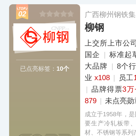
产品主要以宏光MI
02
广西柳州钢铁集
车型为主，服务门
柳钢
个城市。
更多
上交所上市公
国企
|
标准起
大品牌
|
8个
已点亮标签：
10个
业
x108
|
员工
|
品牌得票
3万
879
|
未点亮勋
成立于1958年，
要生产冷轧板带
材、不锈钢等系列产