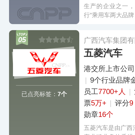
生产的企业之一，
行”乘用车两大品
和商用车的生产能
05
广西汽车集团有
五菱汽车
港交所上市公司
|
9个行业品牌
员工
7700+人
|
已点亮标签：
7个
票
5万+
|
评分
9
勋章
16个
五菱汽车是由广西