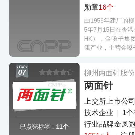
勋章
16个
由1956年建厂的
5年7月15日在香港
HK），金嗓子集
康产业，主营金嗓
叶片、罗汉果玉竹
酒、花生牛轧糖、
07
柳州两面针股份
喉片在润喉片市场
两面针
多个国家和地区。
上交所上市公
技术企业
|
1
行业品牌金凤
已点亮标签：
11个