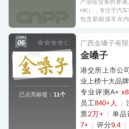
产业链业务的香港上
HK），专注于汽
包含新能源车在
造，为国内外近2
品，其商用整车包
06
广西金嗓子有限
货车系列、非道路
金嗓子
港交所上市公
业上榜十大品
专业评测A+
x8
已点亮标签：
11个
员工
840+人
|
票
2万+
|
单品
7+
|
评分
9.4
|