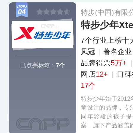
个国际IP跨界合作
04
特步(中国)有限
特步少年Xte
7个行业上榜十
凤冠
|
著名企
品牌得票
5万+
已点亮标签：
7个
网店
12+
|
口碑
17个
特步少年始于2012
童设计的品牌，专
同年龄段的孩子提
案，旗下产品涵盖