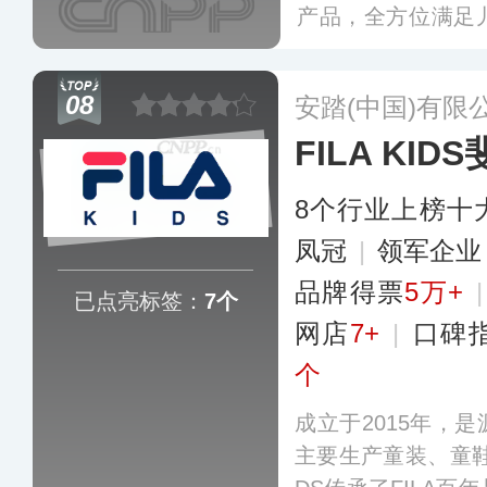
产品，全方位满足
旨是鼓励孩子们“做
代儿童的前沿潮流
08
安踏(中国)有限
能科技融合，以激
FILA KID
多
8个行业上榜十
凤冠
|
领军企
品牌得票
5万+
已点亮标签：
7个
网店
7+
|
口碑
个
成立于2015年，
主要生产童装、童鞋、