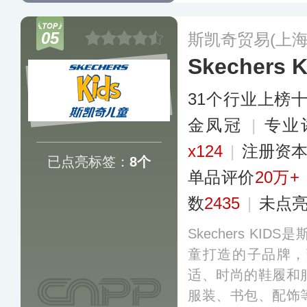
个系列，每个系列
子设计，满足他们
05
斯凯奇贸易(上海
着需求。
更多
Skechers 
31个行业上榜
金凤冠
|
专业
x124
|
注册资本
已点亮标签：
8个
单品评价
20万+
数
2435
|
未点
Skechers KI
童打造的子品牌，
适、时尚的鞋履和
服装、书包、配饰