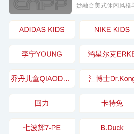
妙融合美式休闲风格
释经典，呈现在消费
性、休闲风范与简约
ADIDAS KIDS
NIKE KIDS
光更加惬意多彩。
更
李宁YOUNG
鸿星尔克ERK
乔丹儿童QIAODAN KIDS
江博士Dr.Kon
回力
卡特兔
七波辉7-PE
B.Duck