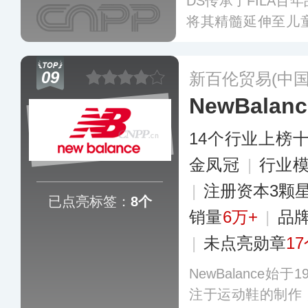
DS传承了FILA
将其精髓延伸至儿
优雅的设计，配合
质生活方式的消费
09
新百伦贸易(中国
品。
更多
NewBalanc
14个行业上榜
金凤冠
|
行业
|
注册资本3颗
已点亮标签：
8个
销量
6万+
|
品
|
未点亮勋章
1
NewBalance始
注于运动鞋的制作