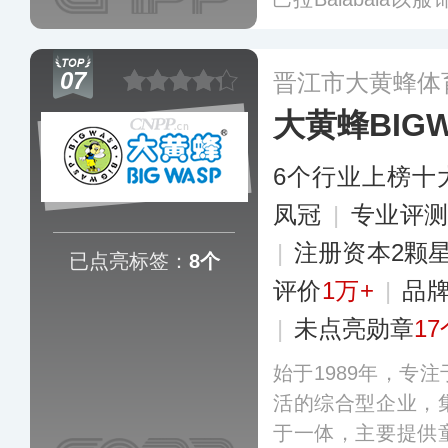
主，并逐步扩展至
球鞋等运动产品线，
07
晋江市大黄蜂体
abala premi
大黄蜂BIGW
徒步登山等场景。
6个行业上榜十
凤冠
|
专业评测
|
注册资本2颗
已点亮标签：
8个
评价
1万+
|
品
|
未点亮勋章
17
始于1989年，专
活的综合型企业，
于一体，主要提供