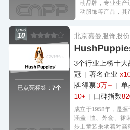
动品牌，专业生产
动服饰等产品，其
端市场均有覆盖，
动爱好者以及追求
10
北京嘉曼服饰股份
多
HushPupp
3个行业上榜十大
冠
|
著名企业
x1
牌得票
3万+
|
单
已点亮标签：
7个
10+
|
口碑指数
82
成立于1958年，是
涵盖T恤、外套、裙
步士童装秉承着对高