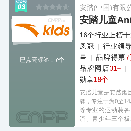
格，鞋面工艺处理
03
安踏(中国)有限
引领童鞋潮流的标
安踏儿童Ant
16个行业上榜
凤冠
|
行业领
星
|
品牌得票
7
已点亮标签：
7个
品牌网店
31+
|
勋章
18个
安踏儿童是安踏集团
牌，专注于为0至1
等专业的运动装备
流、青少年三个板
学、运动、出游等