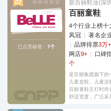
02
新百丽鞋业(深
百丽童鞋
4个行业上榜十
凤冠
|
著名企
|
品牌得票
3万
已点亮标签：
7个
网店
9+
|
口碑
个
是百丽集团旗下的
儿童皮鞋、儿童凉
百丽童鞋主打时尚
舒适宽度，广泛采
皮革作为主要材料