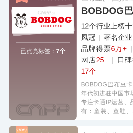
BOBDOG
12个行业上榜
凤冠
|
著名企
品牌得票
6万+
已点亮标签：
7个
网店
25+
|
口碑
17个
BOBDOG巴布豆卡
年代初进驻中国市
专注卡通IP运营
有：童装、童鞋、
具、游戏、丛书、
具、生活用品、饰