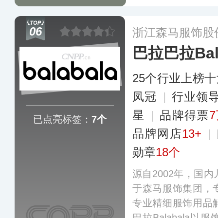
合的穿着需求，产
推出了风靡全球的
06
浙江森马服饰股
兽系列、经典D’Li
巴拉巴拉Bala
P联名系列产品等
25个行业上榜
凤冠
|
行业领
星
|
品牌得票
7
已点亮标签：
7个
品牌网店
13+
|
勋章
18个
源自2002年，国
于森马服饰集团，专
专业精细服饰用品
巴拉Balabala