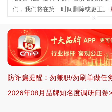
们，我们将在第一时间删除或更正。
申请删除>>
平台自有内容（文字、
标、LOGO 等）知识产权归本站所
复制、转载、商用。本站不生产产品
不代理、不招商、不提供中介服务。
持投资购买的观点或意见，页面信息
防诈骗提醒：勿兼职/勿刷单做任务
提交说明：
快速提交发布>>
提交品
2026年08月品牌知名度调研问卷>