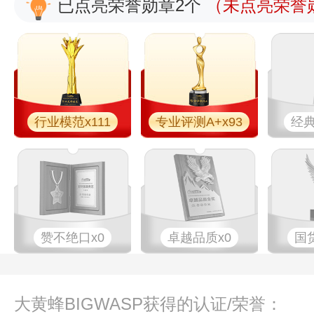
已点亮荣誉勋章2个
（未点亮荣誉勋
行业模范x111
专业评测A+x93
经典
赞不绝口x0
卓越品质x0
国
大黄蜂BIGWASP获得的认证/荣誉：