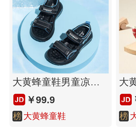
大黄蜂童鞋男童凉鞋夏季沙滩鞋子休闲儿童露趾凉鞋 D332423010黑蓝31
￥99.9
榜
大黄蜂童鞋
榜