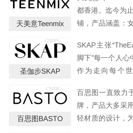
大利街头散步时被
都香港。迄今为止
铺，产品涵盖：
天美意Teenmix
钱包、皮带等，
SKAP主张“TheEa
群体。亦为中国最
脚下”每一个人心
作为走向每个
圣伽步SKAP
SKPA具有独
百思图一直致力于
SKAP不断探索都市
牌，产品大多采
轻材质的设计，
百思图BASTO
鞋履，创造轻简