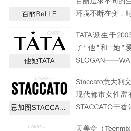
百丽追求不同的
环境不断在变，
百丽BeLLE
容不断在变，女
TATA诞生于20
变。BeLLE百丽
了“他”和“她”
SLOGAN——WAL
他她TATA
走在爱的路
Staccato意
于“他”和“她”的爱
现代都市女性富有
STACCATO
思加图STACCATO
始人的一次旅行
天美意（Teenm