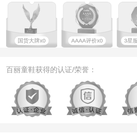
国货大牌x0
AAAA评价x0
3星
百丽童鞋获得的认证/荣誉：