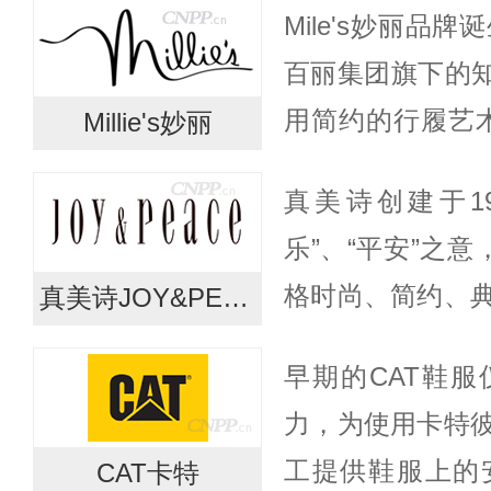
Mile's妙丽品
边界，百思图不
百丽集团旗下的知名
视女性走...
用简约的行履艺
Millie's妙丽
生活的女性提供
真美诗创建于1
生活的享受。品牌风
乐”、“平安”之意
格时尚、简约、
真美诗JOY&PEACE
业人士、高收入
早期的CAT鞋
手袋、护鞋用品
力，为使用卡特
罗马...
工提供鞋服上的
CAT卡特