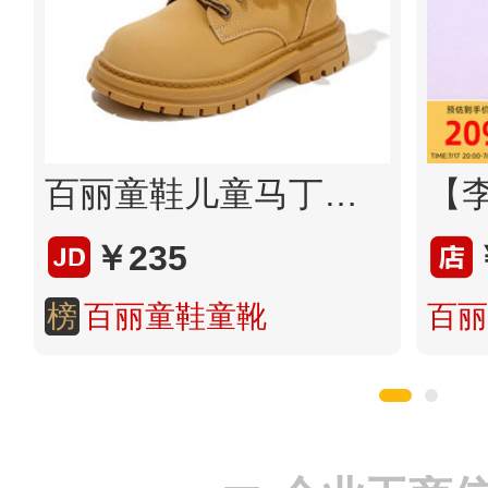
百丽童鞋儿童马丁靴秋季新款大黄靴中大童工装靴男女童短靴宝宝靴
￥235
榜
百丽童鞋童靴
百丽