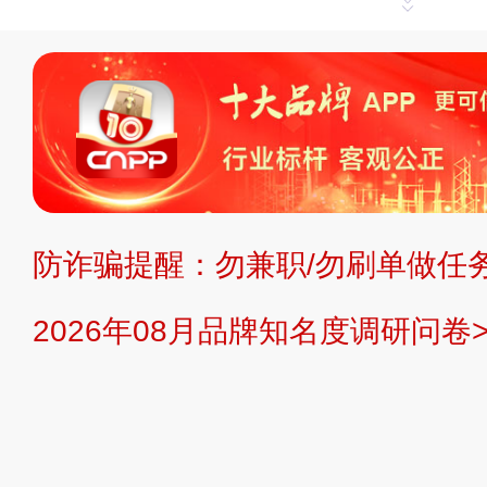
申请删除>>
平台自有内容（文字、
标、LOGO 等）知识产权归本站所
复制、转载、商用。本站不生产产品
不代理、不招商、不提供中介服务。
持投资购买的观点或意见，页面信息
防诈骗提醒：勿兼职/勿刷单做任务
提交说明：
快速提交发布>>
提交品
2026年08月品牌知名度调研问卷>