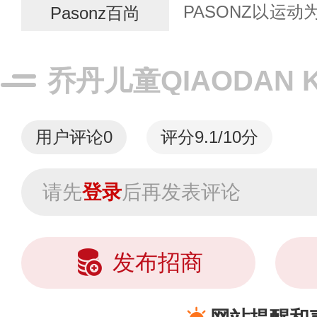
PASONZ以运
Pasonz百尚
尚风格，专注打
尚LOGO的设计
乔丹儿童QIAODAN 
时...
用户评论
0
评分9.1/10分
请先
登录
后再发表评论
发布招商