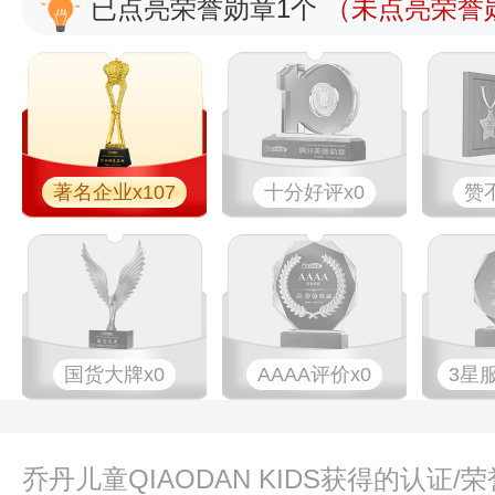
已点亮荣誉勋章1个
（未点亮荣誉勋
著名企业x107
十分好评x0
赞
国货大牌x0
AAAA评价x0
3星
乔丹儿童QIAODAN KIDS获得的认证/