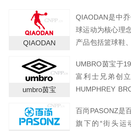
QIAODAN是
球运动为核心理
产品包括篮球鞋
QIAODAN
鞋系列是其较具
UMBRO茵宝于1
采用了先进的技
富利士兄弟创
缓震效...
HUMPHREY 
umbro茵宝
母合并成UMBR
百尚PASONZ
双菱形图案，历经百
旗下的“街头运