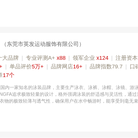
（东莞市英发运动服饰有限公司）
十大品牌
|
专业评测A+
x88
|
领军企业
x124
|
注册资本
+
|
单品评价
5万+
|
品牌网店
16+
|
品牌指数79.7
|
口
章
17个
，是国内一家知名的泳装品牌，主要生产泳衣、泳裤、泳帽、泳镜、游
INGFA追求极致轻量的设计，格外强调泳装的舒适感与灵活性，通过
衣物的极致轻薄与透气性，确保用户在水中畅游时，能享受到毫无