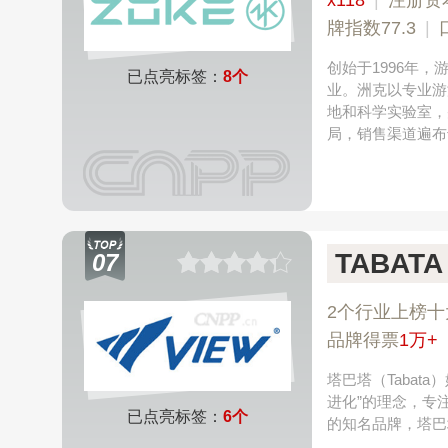
x118
|
注册资
牌指数77.3
|
创始于1996年
已点亮标签：
8个
业。洲克以专业游
地和科学实验室，
局，销售渠道遍布
TABATA
07
2个行业上榜十
品牌得票
1万+
塔巴塔（Tabat
进化”的理念，专
已点亮标签：
6个
的知名品牌，塔巴