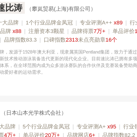
o速比涛
（攀岚贸易(上海)有限公司）
十大品牌
|
1个行业品牌金凤冠
|
专业​评测A++
x89
|
行
典品牌
x88
|
注册资本3颗星
|
品牌得票
7万+
|
单品评价
|
品牌指数83.3
|
口碑指数
2313
未点亮勋章
16个
，发源于1928年澳大利亚，现隶属英国Pentland集团，致力于通
新技术推动游泳装备迭代更新的现代化企业。目前速比涛已拥有多
体系，在全球范围内成为众多游泳赛队的合作伙伴及竞赛装备赞助
动爱好者的运动需求。
（日本山本光学株式会社）
大品牌
|
5个行业品牌金凤冠
|
专业评测A+
x95
|
行业
票
4万+
|
单品评价
20万+
|
品牌网店
6+
|
品牌指数82.2