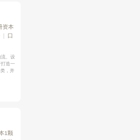
册资本
9
|
口
物流、设
于打造一
品类，并
本1颗