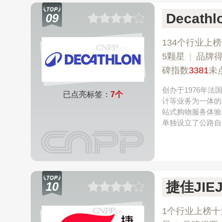
Decath
09
134个行业上
5颗星
|
品牌
碑指数
3381
未
创办于1976年
已点亮标签：
7个
计等业务为一体的
站式购物服务体验
单独设立了公路自
捷佳JIEJ
10
1个行业上榜十