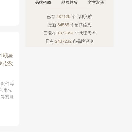
品牌招商
品牌投票
文章聚焦
已有
287129
个品牌入驻
更新
34585
个招商信息
已发布
1872354
个代理需求
已有
2437232
条品牌评论
1颗星
碑指数
泳配件等
采用先
束缚的自