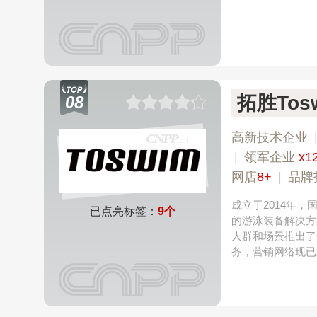
拓胜Tos
08
高新技术企业
|
领军企业
x1
网店
8+
|
品牌指
成立于2014年
已点亮标签：
9个
的游泳装备解决方
人群和场景推出了C
务，营销网络现已