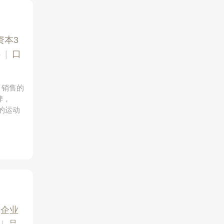
资本3
5
|
口
、销售的
牌，
的运动
军企业