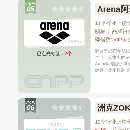
Arena
05
11个行业上榜
颗星
|
品牌得
碑指数
1642
未
源自于1973年
已点亮标签：
7个
企业，其推出的Sk
Arena阿瑞娜
健身、休闲服装以
洲克ZOK
06
12个行业上榜