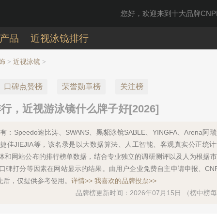
您好，欢迎来到十大品牌CNPP
产品
近视泳镜排行
饰
近视泳镜
>
>
口碑点赞榜
荣誉勋章榜
关注榜
，近视游泳镜什么牌子好[2026]
Speedo速比涛、SWANS、黑貂泳镜SABLE、YINGFA、Arena阿
lon迪卡侬、捷佳JIEJIA等，该名录是以大数据算法、人工智能、客观真实公正统
体和网站公布的排行榜单数据，结合专业独立的调研测评以及人为根据市
口碑打分等因素在网站显示的结果。由用户企业免费自主申请申报、CN
先后，仅提供参考使用。
详情>>
我喜欢的品牌投票>>
品牌榜更新时间：2026年07月15日 （榜中榜