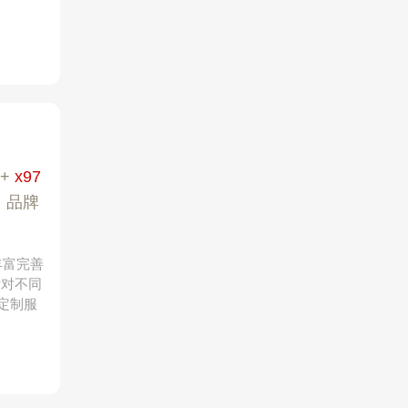
+
x97
|
品牌
丰富完善
针对不同
化定制服