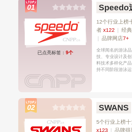
Speed
01
12个行业上榜
者
x122
|
经
|
品牌网店
7+
全球闻名的游泳品牌
已点亮标签：
9个
技、专业设计及创
料技术多样化产品
持不同阶段游泳运
SWANS
02
5个行业上榜十
x123
|
品牌得