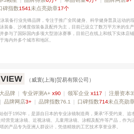
本3颗星
|
品牌得票
6万+
|
单品销量
4万+
|
品牌网店
9+
口碑指数
1541
未点亮勋章
17个
，游泳装备行业先锋品牌，专注于推广全民健身、科学健身普及运动的
泳装备、沙滩度假装备及配件为主，目前已设立了数万平方米的生
并参与了国际国内多项大型游泳赛事，目前已在线上和线下实体店
于海内外多个城市和地区。
 VIEW
（威寰(上海)贸易有限公司）
大品牌
|
专业评测A+
x90
|
领军企业
x117
|
注册资本
|
品牌网店
3+
|
品牌指数76.1
|
口碑指数
714
未点亮勋
a）始创于1952年，是源自日本的专业泳镜制造商，秉承“不受约束、追
注经营竞速泳镜、近视泳镜、儿童用泳镜、泳帽及配件等产品，作为
塔的产品专为亚洲人群设计，凭借精致的工艺技术享誉业界。