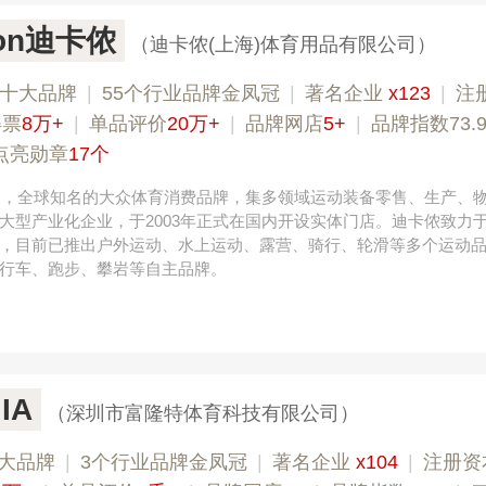
lon迪卡侬
（迪卡侬(上海)体育用品有限公司）
榜十大品牌
|
55个行业品牌金凤冠
|
著名企业
x123
|
注
得票
8万+
|
单品评价
20万+
|
品牌网店
5+
|
品牌指数73.
点亮勋章
17个
法国，全球知名的大众体育消费品牌，集多领域运动装备零售、生产、
大型产业化企业，于2003年正式在国内开设实体门店。迪卡侬致力
，目前已推出户外运动、水上运动、露营、骑行、轮滑等多个运动
行车、跑步、攀岩等自主品牌。
IA
（深圳市富隆特体育科技有限公司）
大品牌
|
3个行业品牌金凤冠
|
著名企业
x104
|
注册资