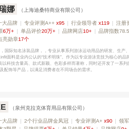
阿瑞娜
（上海迪桑特商业有限公司）
十大品牌
|
专业​评测A++
x95
|
行业领导者
x119
|
注册
票
6万+
|
单品评价
20万+
|
品牌网店
10+
|
品牌指数78.
点亮勋章
17个
法国，国际知名泳装品牌，，专业从事系列游泳运动用品的研发、生产
infit面料是业内公认的“技术明珠”。作为以专业游泳竞技为核心的品
的泳装以科技含量高、款式新颖、色彩多样而著称，同时还开发了一系列
及配饰等产品，以满足消费者在不同场合的需求。
E
（泉州克拉克体育用品有限公司）
十大品牌
|
2个行业品牌金凤冠
|
专业评测A+
x90
|
领