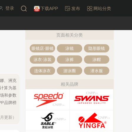
,
登录
下载APP
发布
网站分类
页面相关分类
眼镜店·眼镜
泳镜
隐形眼镜
泳衣·泳装
泳裤
泳帽
连体泳衣
游泳圈
潜水服
瑞娜、洲克
相关品牌
计计算为基
场和参数
PP品牌榜
每月更新）