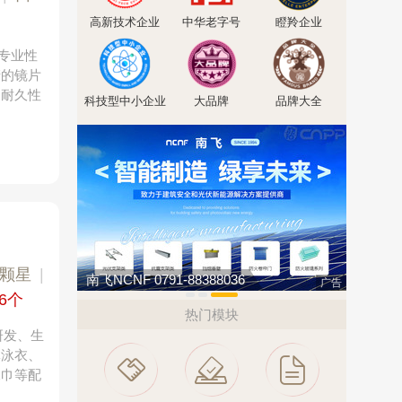
高新技术企业
中华老字号
瞪羚企业
学专业性
产的镜片
，耐久性
科技型中小企业
大品牌
品牌大全
1颗星
|
南飞NCNF 0791-88388036
广告
16个
热门模块
研发、生
体泳衣、
水巾等配