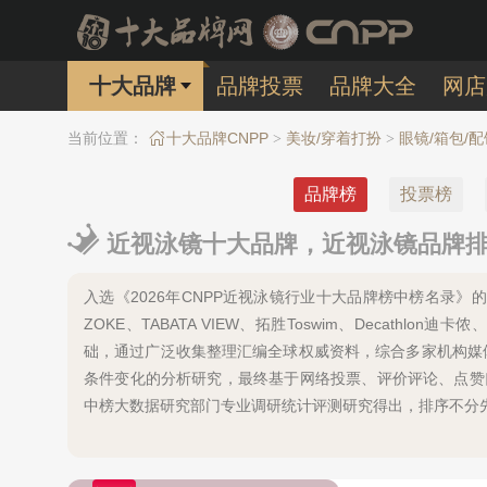
十大品牌
品牌投票
品牌大全
网店
当前位置：
十大品牌CNPP
美妆/穿着打扮
眼镜/箱包/配
>
>
品牌榜
投票榜
近视泳镜十大品牌，近视泳镜品牌排行
入选《2026年CNPP近视泳镜行业十大品牌榜中榜名录》的有：
ZOKE、TABATA VIEW、拓胜Toswim、Decath
础，通过广泛收集整理汇编全球权威资料，综合多家机构媒
条件变化的分析研究，最终基于网络投票、评价评论、点赞
中榜大数据研究部门专业调研统计评测研究得出，排序不分