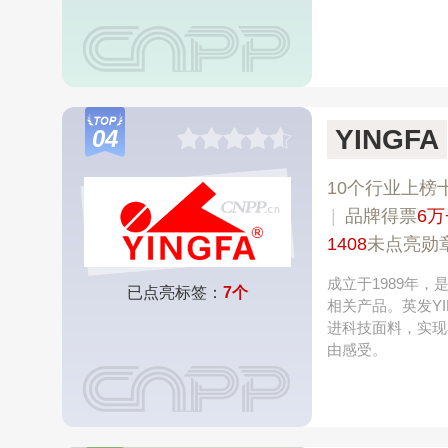
YINGFA
04
10个行业上榜
|
品牌得票
6万
1408
未点亮勋
成立于1989年
已点亮标签：
7个
相关产品。英发Y
进科技面料，实现
由感受。