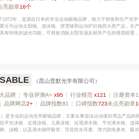
点亮勋章
16个
立于1972年，是源自日本的专业运动眼镜品牌，致力于研发和生产光
要分为运动太阳镜、游泳镜、滑雪镜和运动护目镜四大类产品，生
具有特殊的滤光功能，可有效消除太阳等漫反射所产生的视觉眩晕
SABLE
（昆山普默光学有限公司）
大品牌
|
专业评测A+
x95
|
行业模范
x121
|
注册资本
端窗帘 4008-2614-88
肯帝亚KENTIER 4006-026-011
|
品牌网店
2+
|
品牌指数81
|
口碑指数
723
未点亮勋章
LE）是专业的运动光学眼镜品牌，主要从事游泳运动项目周边产品的
括平光泳镜、近视泳镜、儿童泳镜、近视潜水镜、平光潜水镜、连
裤、泳帽，以及潜水镜呼吸管、导音防水耳塞、弹力防呛鼻夹、吸