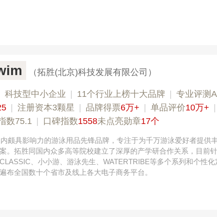
wim
（拓胜(北京)科技发展有限公司）
|
科技型中小企业
|
11个行业上榜十大品牌
|
专业评测A
25
|
注册资本3颗星
|
品牌得票
6万+
|
单品评价
10万+
数75.1
|
口碑指数
1558
未点亮勋章
17个
，国内颇具影响力的游泳用品先锋品牌，专注于为千万游泳爱好者提供
案。拓胜同国内众多高等院校建立了深厚的产学研合作关系，目前
LASSIC、小小游、游泳先生、WATERTRIBE等多个系列和个性
遍布全国数十个省市及线上各大电子商务平台。