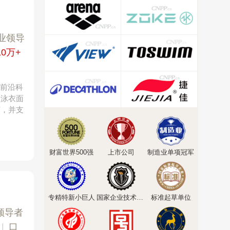
业领导
10万+
过前沿科
项泳衣面
商，并支
财富世界500强
上市公司
制造业单项冠军
专精特新小巨人
国家企业技术中心
标准起草单位
领导者
|
口