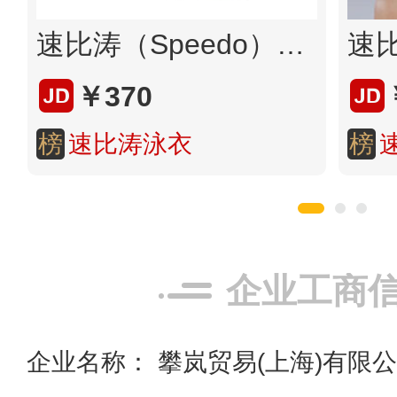
速比涛（Speedo）大标logo系列 抗氯速干经典及膝游泳裤男 800369115995 中灰蓝32
￥370
榜
速比涛泳衣
榜
企业工商
企业名称： 攀岚贸易(上海)有限