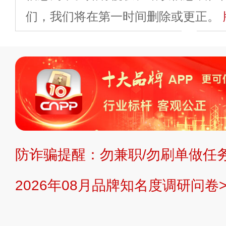
们，我们将在第一时间删除或更正。
申请删除>>
平台自有内容（文字、
标、LOGO 等）知识产权归本站所
复制、转载、商用。本站不生产产品
不代理、不招商、不提供中介服务。
持投资购买的观点或意见，页面信息
防诈骗提醒：勿兼职/勿刷单做任务
提交说明：
快速提交发布>>
提交品
2026年08月品牌知名度调研问卷>