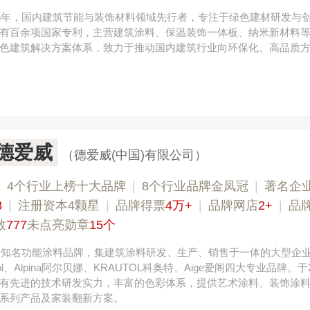
95年，国内建筑节能与装饰材料领域先行者，专注于绿色建材研发与
有百余项国家专利，主营建筑涂料、保温装饰一体板、纳米新材料
色建筑解决方案体系，致力于推动国内建筑行业向环保化、高品质
ol德爱威
（德爱威(中国)有限公司）
|
4个行业上榜十大品牌
|
8个行业品牌金凤冠
|
著名企
8
|
注册资本4颗星
|
品牌得票
4万+
|
品牌网店
2+
|
品
数
777
未点亮勋章
15个
德国知名功能涂料品牌，集建筑涂料研发、生产、销售于一体的大型企
ol、Alpina阿尔贝娜、KRAUTOL科奥特、Aige爱阁四大专业品牌。于2
有先进的技术研发实力，丰富的色彩体系，提供艺术涂料、装饰涂
系列产品及家装翻新方案。