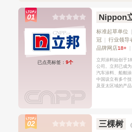
Nippo
01
标准起草单位
冠
|
行业领导
品牌网店
18+
立邦涂料始创于18
已点亮标签：
9个
公司。立邦已成为
汽车涂料、船舶涂
中国设立有多个技
及亚太区域的产品
三棵树
02