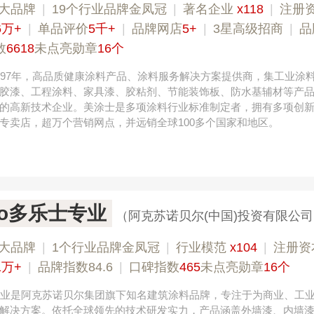
大品牌
|
19个行业品牌金凤冠
|
著名企业
x118
|
注册
6万+
|
单品评价
5千+
|
品牌网店
5+
|
3星高级招商
|
品
数
6618
未点亮勋章
16个
997年，高品质健康涂料产品、涂料服务解决方案提供商，集工业涂
胶漆、工程涂料、家具漆、胶粘剂、节能装饰板、防水基辅材等产
的高新技术企业。美涂士是多项涂料行业标准制定者，拥有多项创
专卖店，超万个营销网点，并远销全球100多个国家和地区。
Pro多乐士专业
（阿克苏诺贝尔(中国)投资有限公
大品牌
|
1个行业品牌金凤冠
|
行业模范
x104
|
注册资
1万+
|
品牌指数84.6
|
口碑指数
465
未点亮勋章
16个
多乐士专业是阿克苏诺贝尔集团旗下知名建筑涂料品牌，专注于为商业、工
解决方案。依托全球领先的技术研发实力，产品涵盖外墙漆、内墙