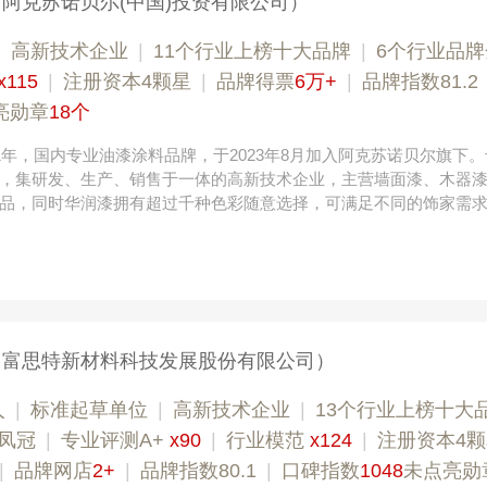
（阿克苏诺贝尔(中国)投资有限公司）
|
高新技术企业
|
11个行业上榜十大品牌
|
6个行业品牌
x115
|
注册资本4颗星
|
品牌得票
6万+
|
品牌指数81.2
亮勋章
18个
91年，国内专业油漆涂料品牌，于2023年8月加入阿克苏诺贝尔旗下
，集研发、生产、销售于一体的高新技术企业，主营墙面漆、木器漆、Ar
品，同时华润漆拥有超过千种色彩随意选择，可满足不同的饰家需
（富思特新材料科技发展股份有限公司）
人
|
标准起草单位
|
高新技术企业
|
13个行业上榜十大
凤冠
|
专业评测A+
x90
|
行业模范
x124
|
注册资本4
|
品牌网店
2+
|
品牌指数80.1
|
口碑指数
1048
未点亮勋