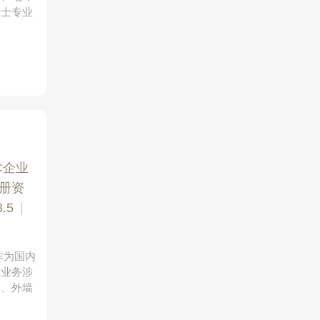
乐士专业
术企业
册资
.5
|
，作为国内
，业务涉
料、外墙