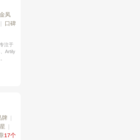
金凤
|
口碑
。专注于
tily
求。
品牌
|
颗星
|
章
17个