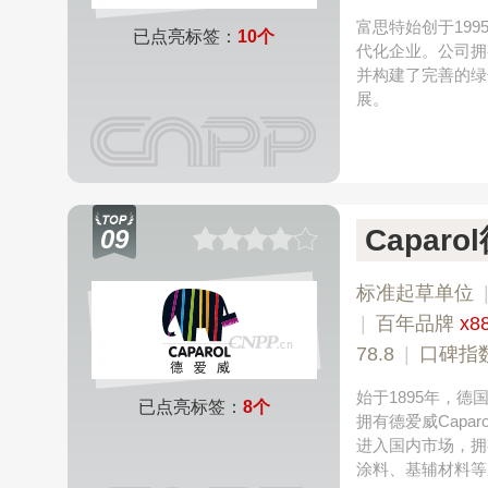
富思特始创于19
已点亮标签：
10个
代化企业。公司拥
并构建了完善的绿
展。
Capar
09
标准起草单位
|
百年品牌
x8
78.8
|
口碑指
始于1895年，
已点亮标签：
8个
拥有德爱威Capar
进入国内市场，拥
涂料、基辅材料等