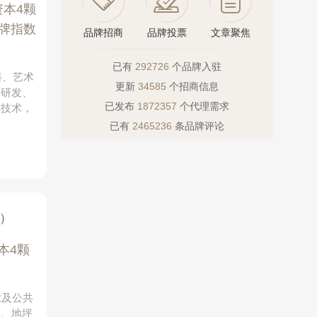
资本4颗
牌指数
品牌招商
品牌投票
文章聚焦
已有
292726
个品牌入驻
料、艺术
更新
34585
个招商信息
品研发、
已发布
1872357
个代理需求
新技术，
已有
2465236
条品牌评论
司）
本4颗
业及公共
漆、地坪