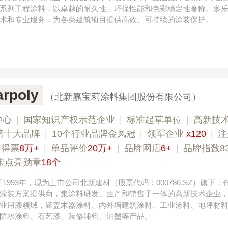
系列工程涂料，以卓越的耐久性、环保性能和色彩稳定性著称。多
术和专业服务，为各类建筑项目提供高效、可持续的涂装保护。
rpoly
（北新嘉宝莉涂料集团股份有限公司）
中心
|
国家知识产权示范企业
|
标准起草单位
|
高新技
榜十大品牌
|
10个行业品牌金凤冠
|
领军企业
x120
|
注
牌得票
8万+
|
单品评价
20万+
|
品牌网店
6+
|
品牌指数83
未点亮勋章
18个
y始于1993年，现为上市公司北新建材（股票代码：000786.SZ）旗下
涂装方案提供商，集涂料研发、生产和销售于一体的高新技术企业
业用漆领域，涵盖木器涂料、内外墙建筑涂料、工业涂料、地坪材
防水涂料、石艺漆、装修辅料、油墨等产品。