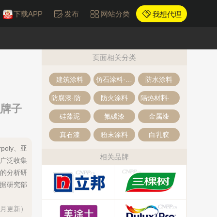
下载APP
发布
网站分类
我想代理
页面相关分类
建筑涂料
仿石涂料·仿石漆
防水涂料
防腐漆·防腐涂料
防火涂料
隔热材料·隔音隔热
么牌子
硅藻泥
氟碳漆
金属漆
真石漆
粉末涂料
白乳胶
oly、亚
相关品牌
过广泛收集
的分析研
数据研究部
每月更新）