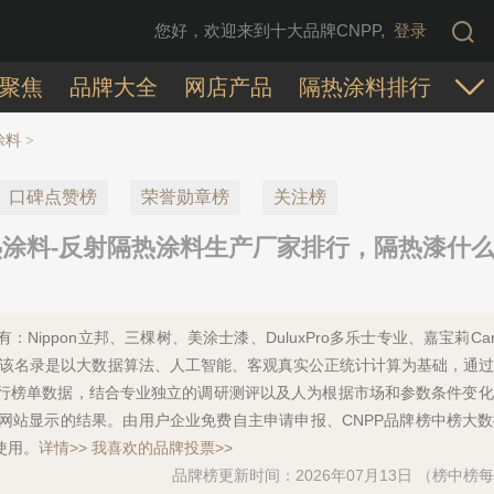
您好，欢迎来到十大品牌CNPP,
登录
聚焦
品牌大全
网店产品
隔热涂料排行
涂料
>
口碑点赞榜
荣誉勋章榜
关注榜
涂料-反射隔热涂料生产厂家排行，隔热漆什
Nippon立邦、三棵树、美涂士漆、DuluxPro多乐士专业、嘉宝莉Carp
花漆等，该名录是以大数据算法、人工智能、客观真实公正统计计算为基础，通
行榜单数据，结合专业独立的调研测评以及人为根据市场和参数条件变化
网站显示的结果。由用户企业免费自主申请申报、CNPP品牌榜中榜大
使用。
详情>>
我喜欢的品牌投票>>
品牌榜更新时间：2026年07月13日 （榜中榜