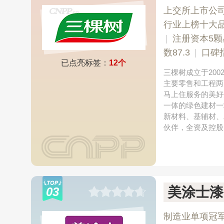
上交所上市公
行业上榜十大
|
注册资本5颗
数87.3
|
口碑
已点亮标签：
12个
三棵树成立于200
主要零售和工程两
马上住服务的美好
一体的绿色建材一
新材料、基辅材、
伙伴，全资及控股
美涂士漆
03
制造业单项冠