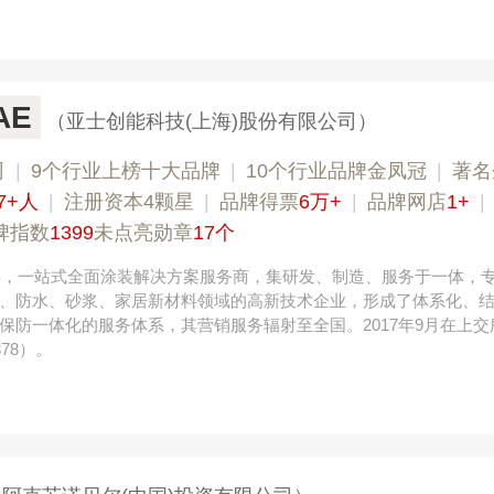
AE
（亚士创能科技(上海)股份有限公司）
司
|
9个行业上榜十大品牌
|
10个行业品牌金凤冠
|
著名
7+人
|
注册资本4颗星
|
品牌得票
6万+
|
品牌网店
1+
|
碑指数
1399
未点亮勋章
17个
8年，一站式全面涂装解决方案服务商，集研发、制造、服务于一体，
、防水、砂浆、家居新材料领域的高新技术企业，形成了体系化、
保防一体化的服务体系，其营销服务辐射至全国。2017年9月在上交
78）。