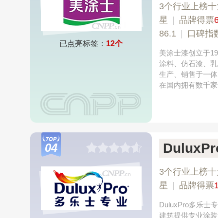
3个行业上榜十
星
|
品牌得票
86.1
|
口碑指
已点亮标签：
12个
美涂士漆创立于1
涂料、仿石漆、乳
生产、销售于一体
在国内拥有数千家
Dulux
04
3个行业上榜十
星
|
品牌得票
DuluxPro
建筑提供专业涂装