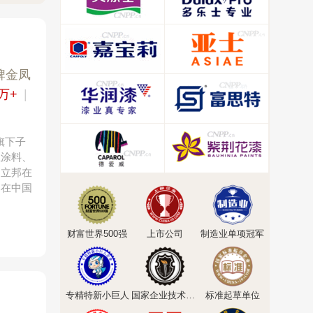
牌金凤
0万+
|
旗下子
业涂料、
。立邦在
邦在中国
财富世界500强
上市公司
制造业单项冠军
专精特新小巨人
国家企业技术中心
标准起草单位