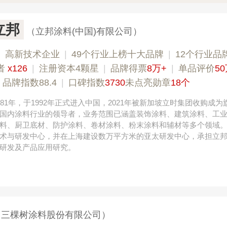
n立邦
（立邦涂料(中国)有限公司）
|
高新技术企业
|
49个行业上榜十大品牌
|
12个行业品
者
x126
|
注册资本4颗星
|
品牌得票
8万+
|
单品评价
5
|
品牌指数88.4
|
口碑指数
3730
未点亮勋章
18个
81年，于1992年正式进入中国，2021年被新加坡立时集团收购成为
国内涂料行业的领导者，业务范围已涵盖装饰涂料、建筑涂料、工
料、厨卫底材、防护涂料、卷材涂料、粉末涂料和辅材等多个领域
术与研发中心，并在上海建设数万平方米的亚太研发中心，承担立
研发及产品应用研究。
（三棵树涂料股份有限公司）