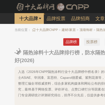
十大品牌
品牌投票
品牌招商
文章
当前位置：
十大品牌CNPP
建材/家居
顶墙饰材
隔热
>
>
>
品牌榜
投票榜
隔热涂料十大品牌排行榜，防水隔热
好(2026)
入选《2026年CNPP隔热涂料行业十大品牌榜中榜名录》的有：
士ASIAE、华润漆、富思特、Caparol德爱威、紫荆
整理汇编全球权威资料，综合多家机构媒体和网站公布的排
究，最终基于网络投票、评价评论、点赞口碑打分等因素在
门专业调研统计评测研究得出，排序不分先后，仅提供参考