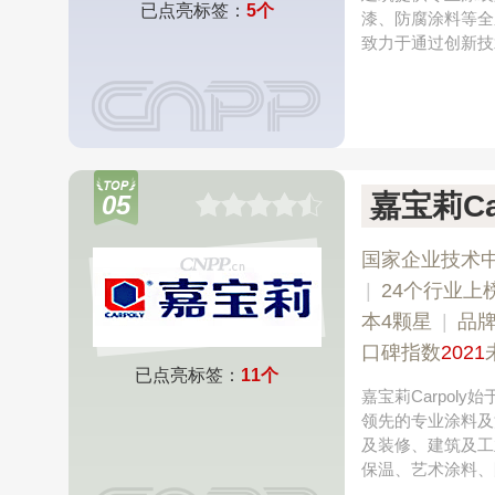
已点亮标签：
5个
漆、防腐涂料等全
致力于通过创新技
嘉宝莉Ca
05
国家企业技术
|
24个行业上
本4颗星
|
品
口碑指数
2021
已点亮标签：
11个
嘉宝莉Carpol
领先的专业涂料及
及装修、建筑及工
保温、艺术涂料、