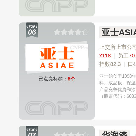
亚士ASI
06
上交所上市公
x118
|
员工
70
指数82.3
|
口
亚士始创于199
已点亮标签：
8个
料、成品板、保温
产品竞争优势和涂
（股票代码：6033
华润漆
07