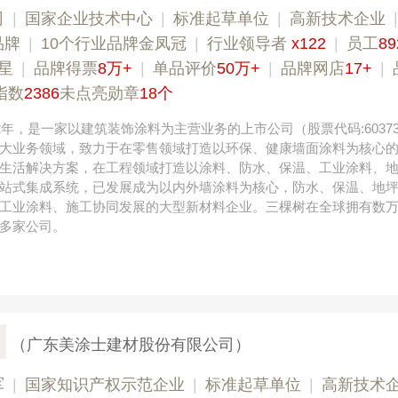
司
|
国家企业技术中心
|
标准起草单位
|
高新技术企业
品牌
|
10个行业品牌金凤冠
|
行业领导者
x122
|
员工
8
星
|
品牌得票
8万+
|
单品评价
50万+
|
品牌网店
17+
|
指数
2386
未点亮勋章
18个
2年，是一家以建筑装饰涂料为主营业务的上市公司（股票代码:6037
大业务领域，致力于在零售领域打造以环保、健康墙面涂料为核心
生活解决方案，在工程领域打造以涂料、防水、保温、工业涂料、
站式集成系统，已发展成为以内外墙涂料为核心，防水、保温、地
工业涂料、施工协同发展的大型新材料企业。三棵树在全球拥有数
多家公司。
（广东美涂士建材股份有限公司）
军
|
国家知识产权示范企业
|
标准起草单位
|
高新技术