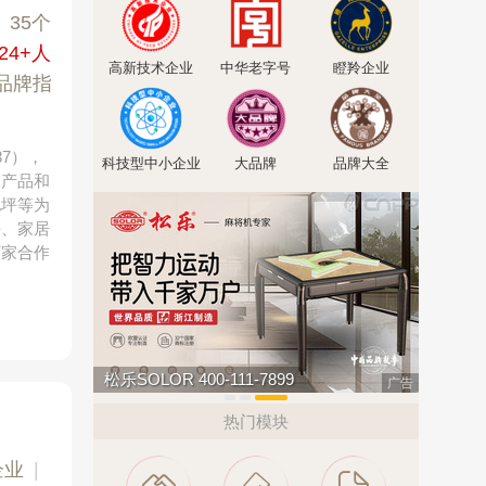
|
35个
924+人
高新技术企业
中华老字号
瞪羚企业
品牌指
37），
科技型中小企业
大品牌
品牌大全
的产品和
地坪等为
坪、家居
万家合作
驴充充 0797-966999
万嘉WANJ
广告
热门模块
企业
|