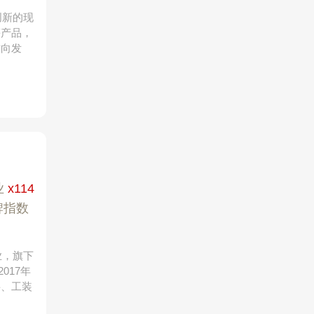
创新的现
等产品，
方向发
业
x114
牌指数
业，旗下
017年
料、工装