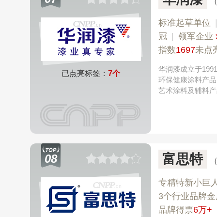
标准起草单位
冠
|
领军企业
指数
1697
未点
华润漆成立于19
已点亮标签：
7个
环保健康涂料产品
艺术涂料及辅料产
富思特
08
专精特新小巨
3个行业品牌金
品牌得票
6万+