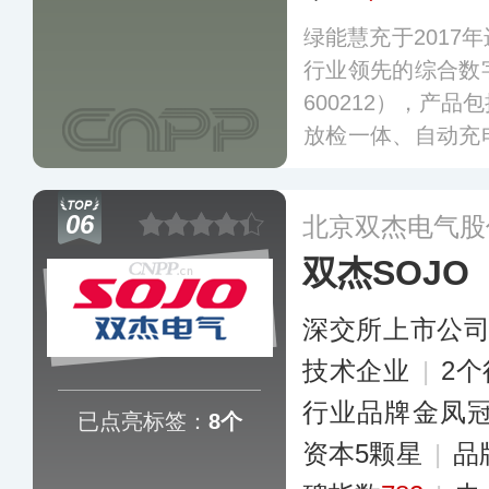
绿能慧充于2017
行业领先的综合数
600212），产
放检一体、自动充
种充电解决方案，推
系统（单枪最大90
06
北京双杰电气股
国30多个省、自
双杰SOJO
外国家有所布局。
深交所上市公
技术企业
|
2
行业品牌金凤
已点亮标签：
8个
资本5颗星
|
品