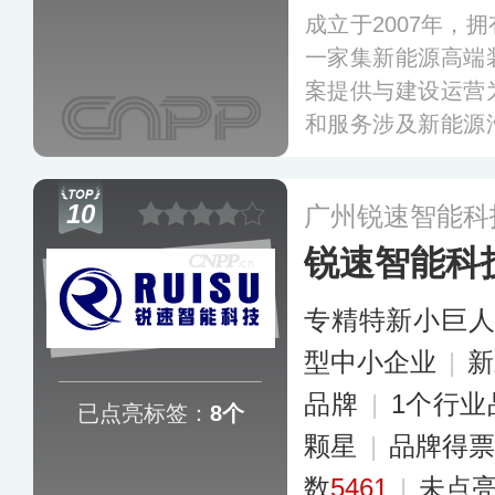
成立于2007年，
一家集新能源高端
案提供与建设运营
和服务涉及新能源
流电源、智联系统
平台软件等。
更多
10
广州锐速智能科
锐速智能科
专精特新小巨
型中小企业
|
新
品牌
|
1个行业
已点亮标签：
8个
颗星
|
品牌得
数
5461
|
未点