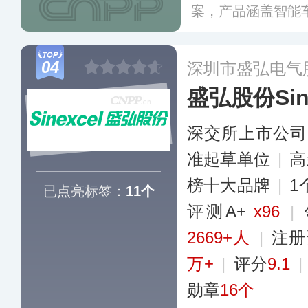
案，产品涵盖智能
卡换电站、移动物联
底，重卡换电站已建
04
深圳市盛弘电气
多个省近百个城市
盛弘股份Sine
深交所上市公司
准起草单位
|
高
榜十大品牌
|
1
已点亮标签：
11个
评测A+
x96
|
2669+人
|
注册
万+
|
评分
9.1
|
勋章
16个