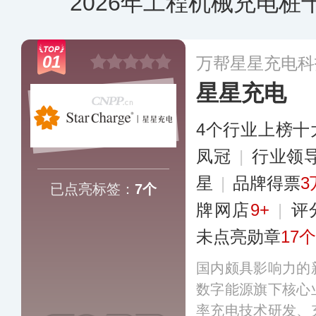
2026年工程机械充电桩
01
万帮星星充电科
星星充电
4个行业上榜十
凤冠
|
行业领
星
|
品牌得票
3
已点亮标签：
7个
牌网店
9+
|
评
未点亮勋章
17个
国内颇具影响力的
数字能源旗下核心
率充电技术研发、