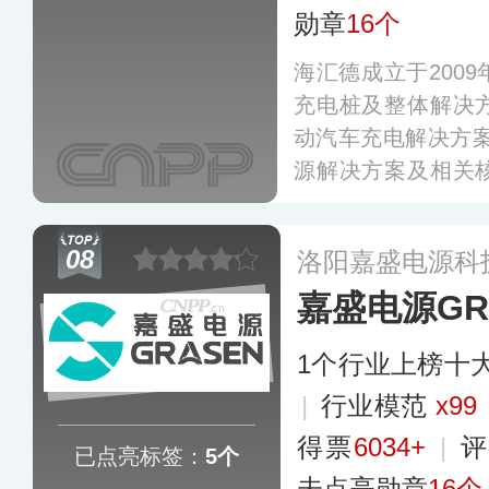
勋章
16个
海汇德成立于200
充电桩及整体解决
动汽车充电解决方案、
源解决方案及相关
产品在全国公交系
全国并远销东南亚
08
洛阳嘉盛电源科
嘉盛电源GR
1个行业上榜十
|
行业模范
x99
得票
6034+
|
评
已点亮标签：
5个
未点亮勋章
16个