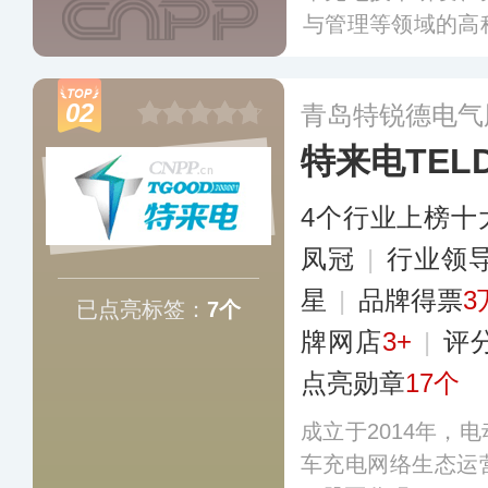
与管理等领域的高
内所有充电标准的
网概念，旗下产品
02
青岛特锐德电气
宇门店、工厂园区
特来电TEL
4个行业上榜十
凤冠
|
行业领
星
|
品牌得票
3
已点亮标签：
7个
牌网店
3+
|
评
点亮勋章
17个
成立于2014年，
车充电网络生态运