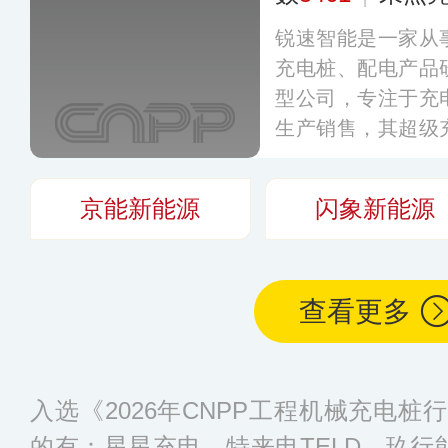
锐速智能是一家从
充电桩、配电产品
型公司，专注于充
生产销售，其超级
电动汽车超级液冷
冷系统、控制器以
京能新能源
闪象新能源
用。
更多
查看更多
入选《2026年CNPP工程机械充电
的有：星星充电、特来电TELD、玖行能源