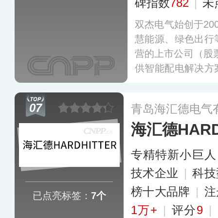
碑指数
782
|
未
双杰电气始创于20
慧能源、绿色出行
营的上市公司（股票
供智能配电解决方
直流充电机、环网
柜”在国际和国内
07
青岛海汇德电气
位。
更多
海汇德HARD
专精特新小巨人
技术企业
|
科技
榜十大品牌
|
注
已点亮标签：
7个
1万+
|
评分
9
|