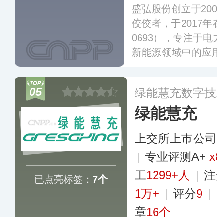
盛弘股份创立于20
佼佼者，于2017
0693），专注于
新能源领域中的应
案，包括“光、储
公司拥有近60万套
05
绿能慧充数字技
行，产品覆盖全球5
绿能慧充
上交所上市公司
|
专业评测A+
x
工
1299+人
|
注
已点亮标签：
7个
1万+
|
评分
9
|
章
16个