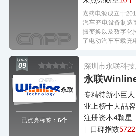
嘉盛电源成立于20
汽车充电设备制造
振变换以及数字化
了电动汽车车载充
变换器（DC/DC
系列产品，产品具
09
深圳市永联科技
度等特点。
更多
永联Winlin
专精特新小巨人
业上榜十大品牌
注册资本4颗星
已点亮标签：
6个
|
口碑指数
5722