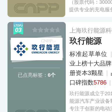
（股票代码：300
提供专业的充电服
的充电网技术体系
软件著作权，并在
03
上海玖行能源科
运营终端（包括新
玖行能源
充电网等），所运
前列。
更多
标准起草单位
业上榜十大品牌
册资本3颗星
|
已点亮标签：
6个
口碑指数
5786
玖行能源成立于20
能源汽车产业设备
专注于创新的电动