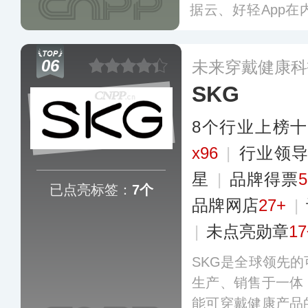
据云、好轻App
搭建了一个集“智
康数据云端存储”
06
未来穿戴健康科
统。
更多
SKG
8个行业上榜
x96
|
行业领
星
|
品牌得票
已点亮标签：
7个
品牌网店
27+
|
|
未点亮勋章
1
SKG是全球领先
生产、销售于一体
能可穿戴健康产品