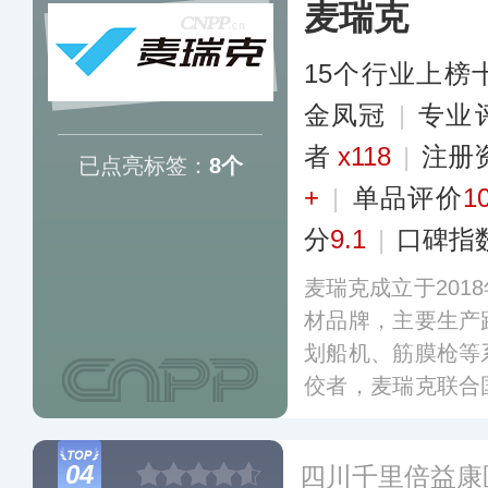
麦瑞克
在专业领域备受推
15个行业上榜
金凤冠
|
专业​
者
x118
|
注册
已点亮标签：
8个
+
|
单品评价
1
分
9.1
|
口碑指
麦瑞克成立于201
材品牌，主要生产
划船机、筋膜枪等
佼者，麦瑞克联合
了运动科学联合研
健身燃脂技术，麦
04
四川千里倍益康
员备战。
更多