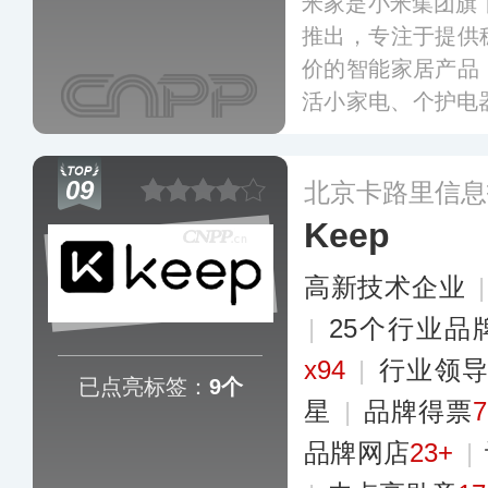
米家是小米集团旗下
推出，专注于提供
价的智能家居产品
活小家电、个护电
p与所有小米及
通，同时开放接入
09
北京卡路里信息
产品智能化接入、
Keep
用户、控制分享的
高新技术企业
|
25个行业品
x94
|
行业领
已点亮标签：
9个
星
|
品牌得票
品牌网店
23+
|