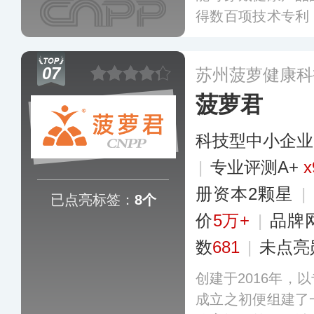
得数百项技术专利
按摩仪、肩颈按
仪、头部按摩仪、
07
苏州菠萝健康科
菠萝君
科技型中小企业
|
专业评测A+
x
册资本2颗星
|
已点亮标签：
8个
价
5万+
|
品牌
数
681
|
未点亮
创建于2016年，
成立之初便组建了