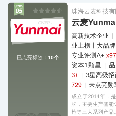
专利，涵盖力疗、
05
珠海云麦科技有
打理疗仪、颈椎治
云麦Yunma
高新技术企业
|
业上榜十大品牌
专业评测A+
x97
已点亮标签：
10个
资本1颗星
|
品
3+
|
3星高级招
729
|
未点亮勋
成立于2014年
牌，主要生产智能
枪等三大系列产品