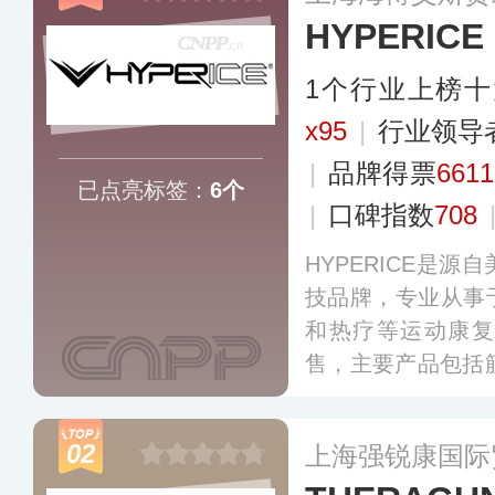
HYPERICE
1个行业上榜
x95
|
行业领导
|
品牌得票
6611
已点亮标签：
6个
|
口碑指数
708
HYPERICE是
技品牌，专业从事
和热疗等运动康复
售，主要产品包括
per 振动轴、冰敷
产品，销售网络覆
02
上海强锐康国际
多