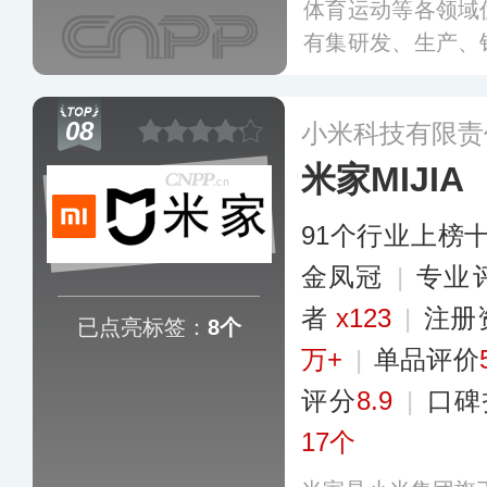
体育运动等各领域
有集研发、生产、
局，与国内多所高
筋膜枪、电动泡沫
08
小米科技有限责
品。
更多
米家MIJIA
91个行业上榜
金凤冠
|
专业​
者
x123
|
注册
已点亮标签：
8个
万+
|
单品评价
评分
8.9
|
口碑
17个