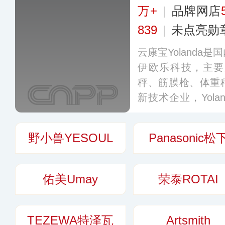
万+
|
品牌网店
839
|
未点亮勋
云康宝Yolanda
伊欧乐科技，主要
秤、筋膜枪、体重
新技术企业，Yoland
医疗器械质量管理
数十项专利和软件
野小兽YESOUL
Panasonic松
家和地区。
更多
佑美Umay
荣泰ROTAI
TEZEWA特泽瓦
Artsmith