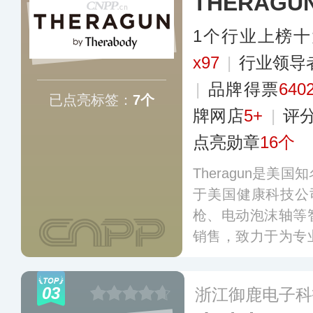
THERAGU
1个行业上榜
x97
|
行业领导
|
品牌得票
640
已点亮标签：
7个
牌网店
5+
|
评
点亮勋章
16个
Theragun是美
于美国健康科技公司T
枪、电动泡沫轴等
销售，致力于为专
案，主要产品包括
力按摩器、震动泡
03
浙江御鹿电子科
罩等健康科技产品