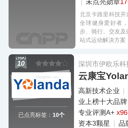
|
未点亮勋章
1
北京卡路里科技开
全球健身爱好者
步、骑行、交友及
站式运动解决方案
epland、智能健
度覆盖健身小器械
10
深圳市伊欧乐科
身服饰、瑜伽垫等
云康宝Yola
高新技术企业
|
业上榜十大品牌
专业评测A+
x96
已点亮标签：
10个
资本3颗星
|
品