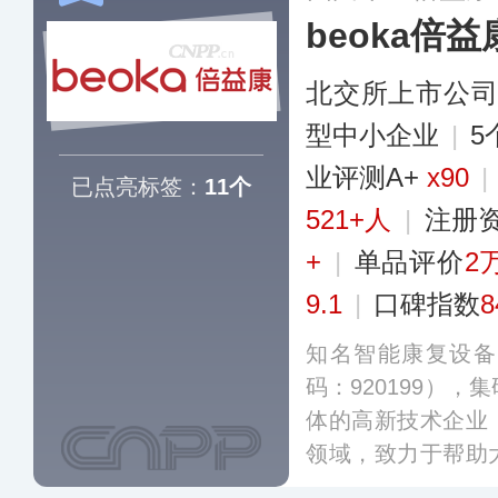
beoka倍益
北交所上市公
型中小企业
|
5
业评测A+
x90
|
已点亮标签：
11个
521+人
|
注册
+
|
单品评价
2
9.1
|
口碑指数
8
知名智能康复设备
码：920199）
体的高新技术企业
领域，致力于帮助
及康复预防等领域