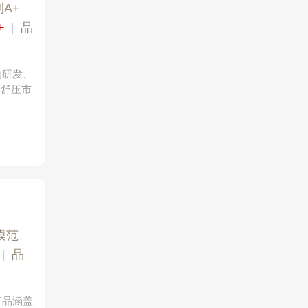
A+
+
|
品
的研发、
摩舒压市
模范
|
品
产品涵盖