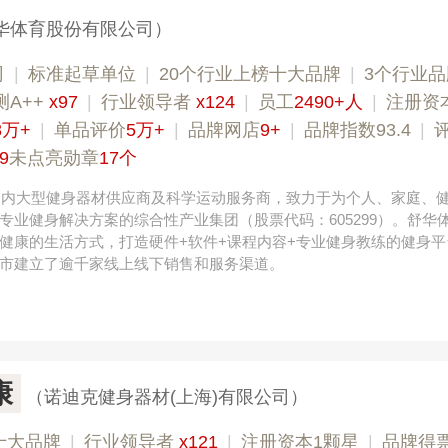
华体育股份有限公司）
司
|
标准起草单位
|
20个行业上榜十大品牌
|
3个行业
测A++
x97
|
行业领导者
x124
|
员工
2490+人
|
注册资
8万+
|
单品评价
5万+
|
品牌网店
9+
|
品牌指数93.4
|
9
未点亮勋章
17个
，国内大型健身器材供应商及科学运动服务商，致力于为个人、家庭、
专业健身解决方案的综合性产业集团（股票代码：605299）。舒华
健康的生活方式，打造硬件+软件+课程内容+专业健身教练的健身平
市建立了逾千家线上线下销售和服务渠道。
康
（诺迪克健身器材(上海)有限公司）
十大品牌
|
行业领导者
x121
|
注册资本1颗星
|
品牌得