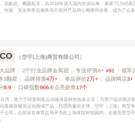
、划船机、椭圆机等，自2010年进入国内市场以来，秉承“只为经典
、性能、安全和售后服务等方面对产品用心雕琢和改善，成为了众
CO
（岱宇(上海)商贸有限公司）
大品牌
|
2个行业品牌金凤冠
|
专业评测A+
x91
|
领军
本3颗星
|
品牌得票
4万+
|
单品评价
2万+
|
品牌网店
3+
分
8.9
|
口碑指数
966
未点亮勋章
17个
中国台湾，致力于研发制造运动健身器材的知名企业，为用户提供跑步
动复健器械等运动领域产品，代理商遍布全球，岱宇（上海）商贸
子公司，总部设在体育总局开办的上海体院科技园内，全面负责岱
。