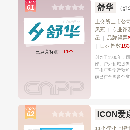
舒华
01
（舒
上交所上市公
凤冠
|
专业​评
星
|
品牌得票
|
口碑指数
183
已点亮标签：
11个
创办于1996年
部、户外领域提供
于推广科学运动和
前已在全国多个省
ICON爱
02
11个行业上榜