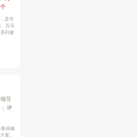
8个
司，是专
克、百乐
一系列健
业领导
|
评
力量器械
决方案。