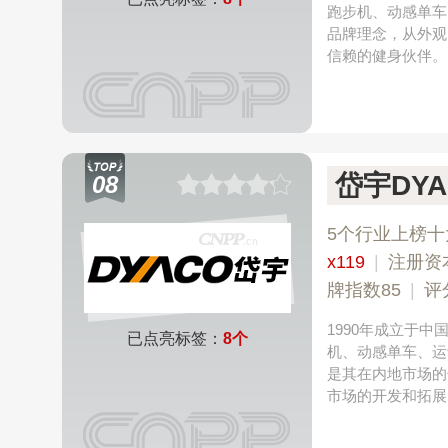
跑步机、动感单车
品牌理念，从外观
信赖的健身伙伴。
岱宇DYA
08
5个行业上榜十
x119
|
注册资
牌指数85
|
评
1990年成立于
已点亮标签：
8个
机、动感单车、运
是其在内地市场的
市场的开发和拓展