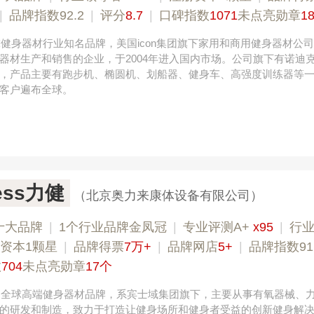
|
品牌指数92.2
|
评分
8.7
|
口碑指数
1071
未点亮勋章
1
全球健身器材行业知名品牌，美国icon集团旗下家用和商用健身器材公
器材生产和销售的企业，于2004年进入国内市场。公司旗下有诺迪
，产品主要有跑步机、椭圆机、划船器、健身车、高强度训练器等
客户遍布全球。
ness力健
（北京奥力来康体设备有限公司）
十大品牌
|
1个行业品牌金凤冠
|
专业评测A+
x95
|
行
资本1颗星
|
品牌得票
7万+
|
品牌网店
5+
|
品牌指数91
数
704
未点亮勋章
17个
国，全球高端健身器材品牌，系宾士域集团旗下，主要从事有氧器械、
的研发和制造，致力于打造让健身场所和健身者受益的创新健身解