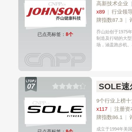
高新技术企业
x89
|
行业领
牌指数87.3
|
乔山始创于197
已点亮标签：
8个
制造及行销的大型
场，涵盖跑步机、
SOLE速
07
9个行业上榜十
x117
|
注册资
牌指数86.1
|
成立于1994年
已点亮标签：
8个