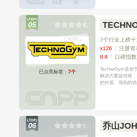
TECHN
05
7个行业上榜十
x126
|
注册资
8.8
|
口碑指数
TechnoGy
已点亮标签：
7个
解决方案提供商，
的外观、强劲的动
乔山JOH
06