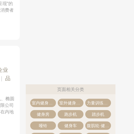
呈现”的
多消费者
企业
|
品
页面相关分类
机、椭圆
室内健身器材
室外健身器材
力量训练器材
有限公司
宇在内地
健身房
跑步机
踏步机
哑铃
健身车
腹肌轮·健腹轮