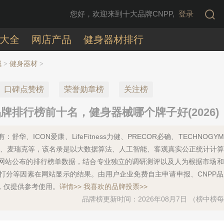
您好，欢迎来到十大品牌CNPP,
登录
大全
网店产品
健身器材排行
械
健身器材
>
>
口碑点赞榜
荣誉勋章榜
关注榜
排行榜前十名，健身器械哪个牌子好(2026)
华、ICON爱康、LifeFitness力健、PRECOR必确、TECHNOGY
pulse、麦瑞克等，该名录是以大数据算法、人工智能、客观真实公正统计计
网站公布的排行榜单数据，结合专业独立的调研测评以及人为根据市场和
打分等因素在网站显示的结果。由用户企业免费自主申请申报、CNPP
，仅提供参考使用。
详情>>
我喜欢的品牌投票>>
品牌榜更新时间：2026年08月7日 （榜中榜