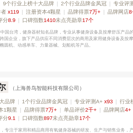
|
9个行业上榜十大品牌
|
2个行业品牌金凤冠
|
专业评测
导者
x119
|
注册资本4颗星
|
品牌得票
7万+
|
品牌网店
8
评分
8.9
|
口碑指数
1410
未点亮勋章
17个
5年中国台湾，健身器材知名品牌，专业从事健身设备及按摩舒压产品
跨国企业，旗下产品供应不同消费层次的商用及家用健身设备及按
椭圆机、动感单车、力量器械、划船机等产品。
尔
（上海兽鸟智能科技有限公司）
大品牌
|
1个行业品牌金凤冠
|
专业评测A+
x93
|
行业
本1颗星
|
品牌得票
7万+
|
单品评价
2千+
|
品牌网店
4+
评分
9.1
|
口碑指数
897
未点亮勋章
17个
美国，专注于家用和精品商用有氧健身器械的研发、生产与销售业务，