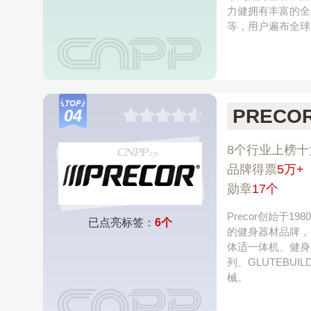
力健拥有丰富的全
等，用户遍布全球
PRECO
04
8个行业上榜十
品牌得票
5万+
勋章
17个
Precor创始于
已点亮标签：
6个
的健身器材品牌，
体适一体机、健身
列、GLUTEB
械。