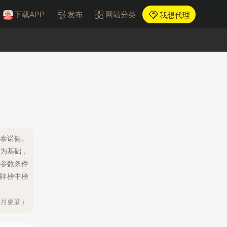
下载APP
发布
网站分类
我想代理
M泰诺健、
算为基础，
参数条件
品牌榜中榜
每月更新）