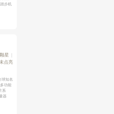
、踏步机
3颗星
|
未点亮
为全球知名
、多功能
片系
量器