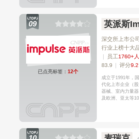
英派斯Im
09
深交所上市公
行业上榜十大
|
员工
1760+
83.9
|
评分
9.2
已点亮标签：
12个
成立于1991年
代化上市企业（股
器械、室内力量器
及欧洲、亚太等1
麦瑞克
10