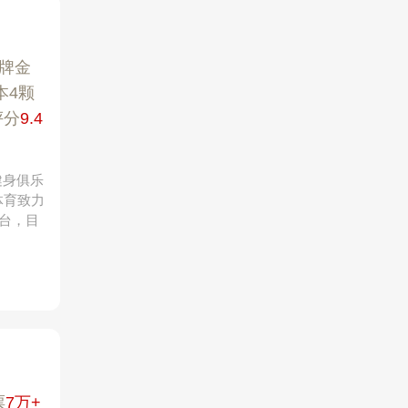
品牌金
本4颗
评分
9.4
健身俱乐
体育致力
台，目
票
7万+