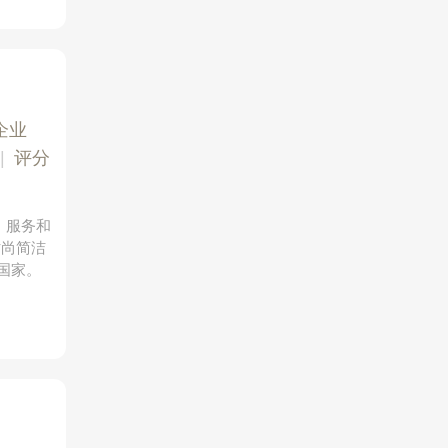
企业
|
评分
、服务和
时尚简洁
国家。