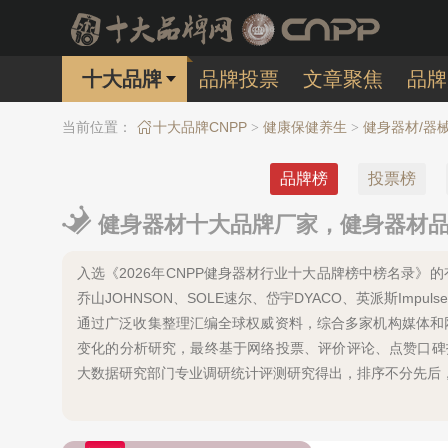
十大品牌
品牌投票
文章聚焦
品牌
当前位置：
十大品牌CNPP
健康保健养生
健身器材/器
>
>
品牌榜
投票榜
健身器材十大品牌厂家，健身器材品牌
入选《2026年CNPP健身器材行业十大品牌榜中榜名录》的有：舒
乔山JOHNSON、SOLE速尔、岱宇DYACO、英派斯Im
通过广泛收集整理汇编全球权威资料，综合多家机构媒体和
变化的分析研究，最终基于网络投票、评价评论、点赞口碑
大数据研究部门专业调研统计评测研究得出，排序不分先后