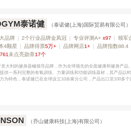
OGYM泰诺健
（泰诺健(上海)国际贸易有限公司）
大品牌
|
2个行业品牌金凤冠
|
专业评测A+
x97
|
领军
本4颗星
|
品牌得票
5万+
|
品牌网店
1+
|
品牌指数88.4
761
未点亮勋章
17个
m是创于意大利的健身器械领导品牌，作为全球领先的全面健康和健身产品
提供一系列完整的有氧训练、力量训练和功能训练器材，其产品以
力为特色，泰诺健已在全球设立10余家分公司，产品出口至100多个
NSON
（乔山健康科技(上海)有限公司）