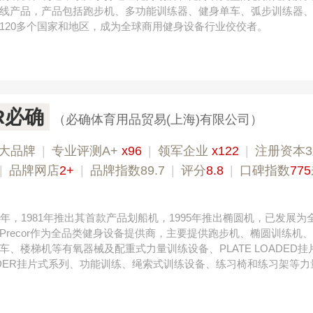
线产品，产品包括跑步机、多功能训练器、健身单车、弧步训练器
120多个国家和地区，成为全球商用健身设备行业佼佼者。
R必确
（必确体育用品贸易(上海)有限公司）
大品牌
|
专业评测A+
x96
|
领军企业
x122
|
注册资本
|
品牌网店
2+
|
品牌指数89.7
|
评分
8.8
|
口碑指数
775
1980年，1981年推出其首款产品划船机，1995年推出椭圆机，已发展
Precor作为全品类健身设备提供商，主要提供跑步机、椭圆训练机
车、楼梯机等有氧器械及配重式力量训练设备、PLATE LOADED挂
UILDER挂片式系列、功能训练、绳索式训练设备、练习椅和练习架等力