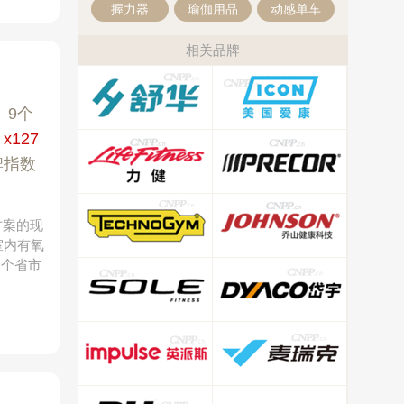
握力器
瑜伽用品
动感单车
相关品牌
|
9个
范
x127
牌指数
方案的现
室内有氧
多个省市