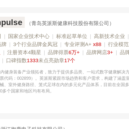
pulse
（青岛英派斯健康科技股份有限公司）
司
|
国家企业技术中心
|
标准起草单位
|
高新技术企业
品牌
|
3个行业品牌金凤冠
|
专业评测A+
x88
|
行业模
人
|
注册资本4颗星
|
品牌得票
6万+
|
品牌网店
3+
|
品
|
口碑指数
1333
未点亮勋章
17个
，国内健身装备产业领拓者，致力于提供多品类、一站式数字健康解决
票代码：002899）。英派斯紧跟市场趋势和客户需求，构建了涵盖
械、室外健身路径、笼式足球在内的多元化产品体系，目前在全国
00多个国家和地区均有布局。