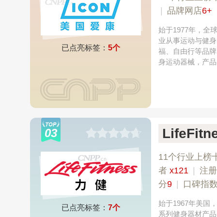
|
品牌网店
6+
始于1977年，
业从事运动与健身
已点亮标签：
5个
福、自由行等品牌
身运动器械，产品
LifeFit
03
11个行业上榜
者
x121
|
注册
分
9
|
口碑指
始于1967年美
已点亮标签：
7个
系列健身器材产品