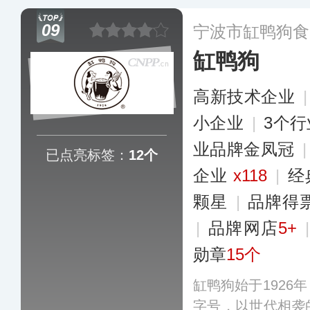
料、香油蘸料、干
09
宁波市缸鸭狗食
缸鸭狗
高新技术企业
小企业
|
3个
业品牌金凤冠
已点亮标签：
12个
企业
x118
|
经
颗星
|
品牌得
|
品牌网店
5+
勋章
15个
缸鸭狗始于1926
字号，以世代相袭