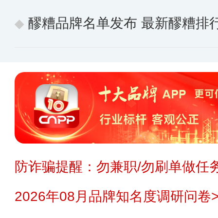
醪糟品牌名单发布 最新醪糟排
防诈骗提醒：勿兼职/勿刷单做任务
2026年08月品牌知名度调研问卷>