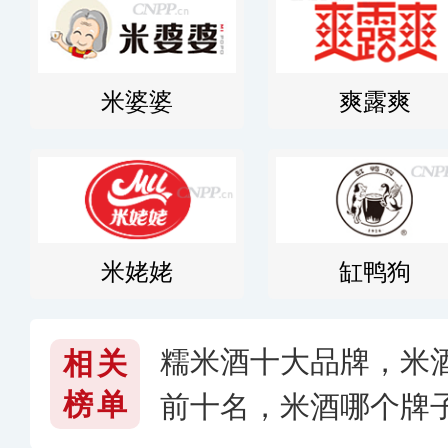
米婆婆
爽露爽
米姥姥
缸鸭狗
糯米酒十大品牌，米
相关
榜单
前十名，米酒哪个牌子