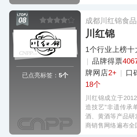
酒、方便食品、冻
洲、东南亚、南美
08
成都川红锦食品
川红锦
1个行业上榜十
|
品牌得票
406
牌网店
2+
|
口
已点亮标签：
5个
18个
川红锦成立于201
造技艺”非遗传承
酒、黄酒等产品研
商销售网络遍布全
围覆盖醪糟、料酒