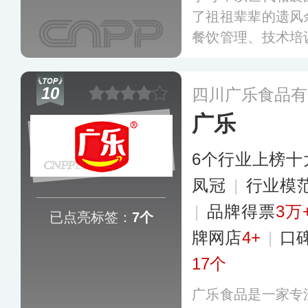
了祖祖辈辈的遗风
餐饮管理、技术培
布全国多个城市的
食品品牌、新锐品
10
四川广乐食品有
品等深度合作，深
广乐
更多
6个行业上榜十
凤冠
|
行业模
|
品牌得票
3万
已点亮标签：
7个
牌网店
4+
|
口
17个
广乐食品是一家专