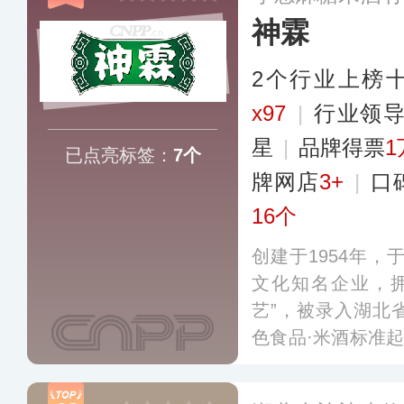
神霖
2个行业上榜
x97
|
行业领
星
|
品牌得票
1
已点亮标签：
7个
牌网店
3+
|
口
16个
创建于1954年，
文化知名企业，
艺”，被录入湖北
色食品·米酒标准起
亩工业园区，建筑面
动化麻糖米酒生产