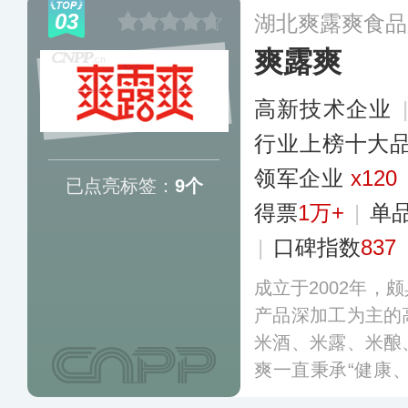
汁、清米酒、米酒
03
湖北爽露爽食品
爽露爽
高新技术企业
行业上榜十大
领军企业
x120
已点亮标签：
9个
得票
1万+
|
单
|
口碑指数
837
成立于2002年，
产品深加工为主的
米酒、米露、米酿
爽一直秉承“健康
力于为消费者提供