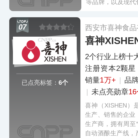
等品牌，以及现代
产品覆盖全国30
市卖场，畅销全国
07
西安市喜神食品
喜神XISHE
2个行业上榜十
注册资本2颗星
销量
1万+
|
品
已点亮标签：
6个
|
未点亮勋章
1
喜神（XISHEN
生产、销售的企业
生产商，拥有周至
自动酒酿生产线，