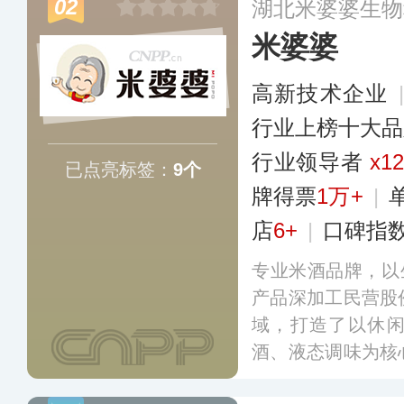
02
湖北米婆婆生物
糖、米酒、芝麻仁
米婆婆
多
高新技术企业
行业上榜十大品
行业领导者
x1
已点亮标签：
9个
牌得票
1万+
|
店
6+
|
口碑指
专业米酒品牌，以
产品深加工民营股
域，打造了以休
酒、液态调味为核
食品生产线及配