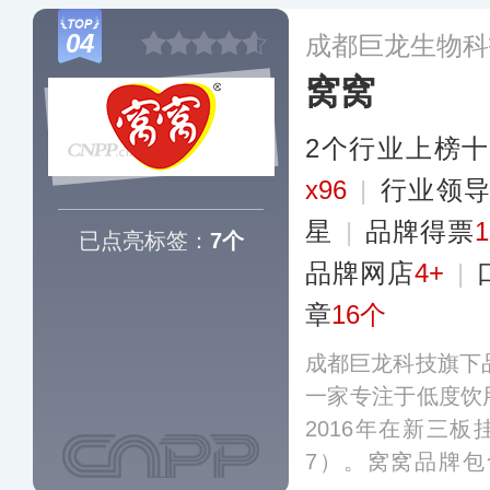
酒产品，目前销
04
成都巨龙生物科
场，并出口至海外
窝窝
2个行业上榜
x96
|
行业领
星
|
品牌得票
已点亮标签：
7个
品牌网店
4+
|
章
16个
成都巨龙科技旗下品
一家专注于低度饮
2016年在新三板
7）。窝窝品牌