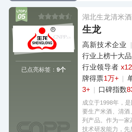
糟、甜米酒、米酒
司现拥有生产基地5
05
湖北生龙清米酒
方米，经营产品畅
生龙
持较高的比例。
更
高新技术企业
行业上榜十大品
行业领导者
x1
已点亮标签：
9个
牌得票
1万+
|
3+
|
口碑指数
8
成立于1998年，
要生产米酒、清酒
列产品。作为一家
技术研发能力，先