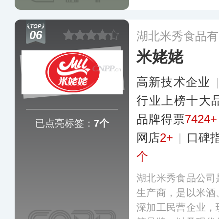
时引进了国内外先
了IS09001质
06
湖北米秀食品有
购平台销往国内各
米姥姥
高新技术企业
行业上榜十大
品牌得票
7424+
已点亮标签：
7个
网店
2+
|
口碑
个
湖北米秀食品公司
生产商，是以米酒
深加工民营企业，